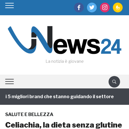
facebook
twitter
instagram
feedburn
La notizia è giovane
i 5 migliori brand che stanno guidando il settore
1 a
SALUTE E BELLEZZA
Celiachia, la dieta senza glutine