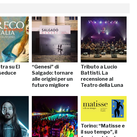
tra su El
“Genesi” di
Tributo a Lucio
seduce
Salgado: tornare
Battisti. La
alle origini per un
recensione al
futuro migliore
Teatro della Luna
Torino: “Matisse e
il suo tempo”, il