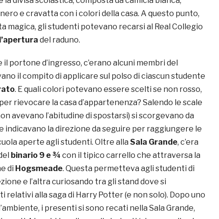
e la divisa scolastica, composta da camicia bianca,
ro e cravatta con i colori della casa. A questo punto,
a magica, gli studenti potevano recarsi al Real Collegio
d’apertura
del raduno.
e il portone d’ingresso, c’erano alcuni membri del
ano il compito di applicare sul polso di ciascun studente
rato
. E quali colori potevano essere scelti se non rosso,
e per rievocare la casa d’appartenenza? Salendo le scale
on avevano l’abitudine di spostarsi) si scorgevano da
che indicavano la direzione da seguire per raggiungere le
cuola aperte agli studenti. Oltre alla
Sala Grande
, c’era
del
binario 9 e ¾
con il tipico carrello che attraversa la
ne di
Hogsmeade
. Questa permetteva agli studenti di
zione e l’altra curiosando tra gli stand dove si
relativi alla saga di Harry Potter (e non solo). Dopo uno
’ambiente, i presenti si sono recati nella Sala Grande,