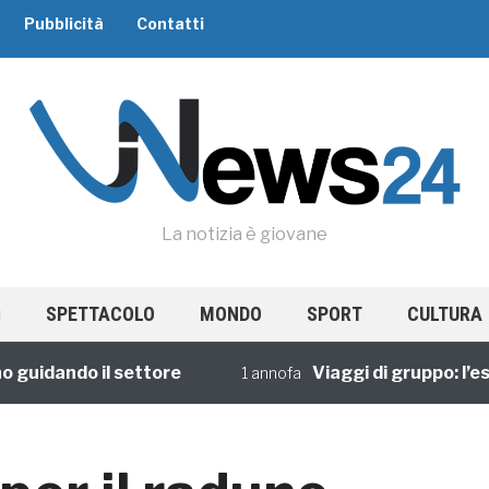
Pubblicità
Contatti
La notizia è giovane
SPETTACOLO
MONDO
SPORT
CULTURA
dando il settore
Viaggi di gruppo: l’esper
1 annofa