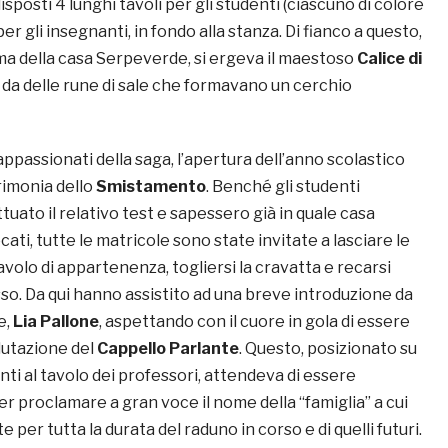
isposti 4 lunghi tavoli per gli studenti (ciascuno di colore
er gli insegnanti, in fondo alla stanza. Di fianco a questo,
ma della casa Serpeverde, si ergeva il maestoso
Calice di
da delle rune di sale che formavano un cerchio
ppassionati della saga, l’apertura dell’anno scolastico
rimonia dello
Smistamento
. Benché gli studenti
tuato il relativo test e sapessero già in quale casa
cati, tutte le matricole sono state invitate a lasciare le
avolo di appartenenza, togliersi la cravatta e recarsi
sso. Da qui hanno assistito ad una breve introduzione da
e,
Lia Pallone
, aspettando con il cuore in gola di essere
lutazione del
Cappello Parlante
. Questo, posizionato su
ti al tavolo dei professori, attendeva di essere
er proclamare a gran voce il nome della “famiglia” a cui
e per tutta la durata del raduno in corso e di quelli futuri.