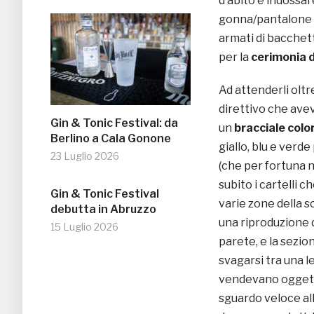
d’abito e indossar
gonna/pantalone ne
armati di bacchett
per la
cerimonia 
Ad attenderli oltr
direttivo che avev
Gin & Tonic Festival: da
un
bracciale colo
Berlino a Cala Gonone
giallo, blu e verd
23 Luglio 2026
(che per fortuna n
subito i cartelli 
Gin & Tonic Festival
varie zone della s
debutta in Abruzzo
una riproduzione 
15 Luglio 2026
parete, e la sezio
svagarsi tra una le
vendevano oggetti 
sguardo veloce all