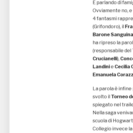
E parlando di fami
Ovviamente no, e 
4 fantasmi rappres
(Grifondoro), il
Fra
Barone Sanguina
ha ripreso la parol
(responsabile del
Crucianelli
),
Conc
Landini
e
Cecilia
Emanuela
Corazz
La parola è infine
svolto il
Torneo de
spiegato nel traile
Nella saga venivan
scuola di Hogwart
Collegio invece la 