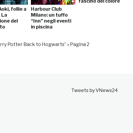
fascino del colore
oki, follie a
Harbour Club
 La
Milano: un tuffo
ione del
“Inn” negli eventi
to
in piscina
arry Potter Back to Hogwarts”
»
Pagina 2
Tweets by VNews24