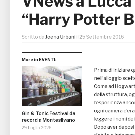
VNews a Lucca 
“Harry Potter 
Scritto da
Joena Urbani
il
25 Settembre 2016
More in EVENTI:
Prima di iniziare q
nell’alloggio scel
Come ad Hogwarts, 
della struttura, o
l’esperienza ancor
ogni camera c’era
Gin & Tonic Festival da
leggere i nomi dei
record a Montesilvano
Dopo aver deposita
29 Luglio 2026