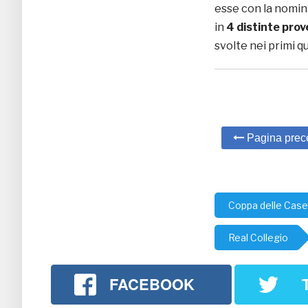
esse con la nomin
in
4 distinte prov
svolte nei primi q
Pagina prec
Coppa delle Case
Real Collegio
FACEBOOK