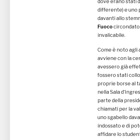
dove erano stati d
differente) e uno p
davanti allo stem
Fuoco
circondato 
invalicabile.
Come è noto agli a
avviene con la ce
avessero già effet
fossero stati collo
proprie borse al t
nella Sala d’Ingre
parte della presid
chiamati per la va
uno sgabello davan
indossato e di pot
affidare lo student