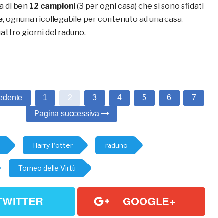
a di ben
12 campioni
(3 per ogni casa) che si sono sfidati
e
, ognuna ricollegabile per contenuto ad una casa,
uattro giorni del raduno.
edente
1
2
3
4
5
6
7
Pagina successiva
Harry Potter
raduno
Torneo delle Virtù
TWITTER
GOOGLE+