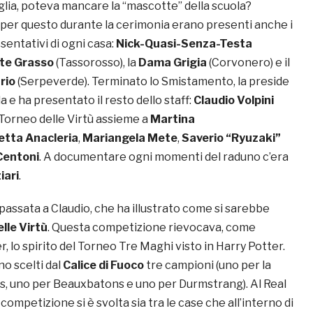
glia, poteva mancare la “mascotte” della scuola?
per questo durante la cerimonia erano presenti anche i
entativi di ogni casa:
Nick-Quasi-Senza-Testa
te Grasso
(Tassorosso), la
Dama Grigia
(Corvonero) e il
rio
(Serpeverde). Terminato lo Smistamento, la preside
a e ha presentato il resto dello staff:
Claudio Volpini
 Torneo delle Virtù assieme a
Martina
etta Anacleria
,
Mariangela Mete
,
Saverio “Ryuzaki”
 Centoni
. A documentare ogni momenti del raduno c’era
iari
.
 passata a Claudio, che ha illustrato come si sarebbe
lle Virtù
. Questa competizione rievocava, come
r, lo spirito del Torneo Tre Maghi visto in Harry Potter.
o scelti dal
Calice di Fuoco
tre campioni (uno per la
s, uno per Beauxbatons e uno per Durmstrang). Al Real
competizione si è svolta sia tra le case che all’interno di