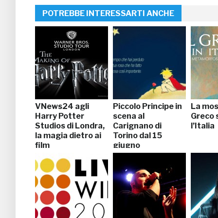
POTREBBE INTERESSARTI ANCHE
VNews24 agli
Piccolo Principe in
La mos
Harry Potter
scena al
Greco 
Studios di Londra,
Carignano di
l’Italia
la magia dietro ai
Torino dal 15
film
giugno