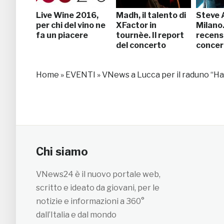
Live Wine 2016,
Madh, il talento di
Steve A
per chi del vino ne
XFactor in
Milano.
fa un piacere
tournèe. Il report
recens
del concerto
concer
Home
»
EVENTI
»
VNews a Lucca per il raduno “H
Chi siamo
VNews24 è il nuovo portale web,
scritto e ideato da giovani, per le
notizie e informazioni a 360°
dall’Italia e dal mondo