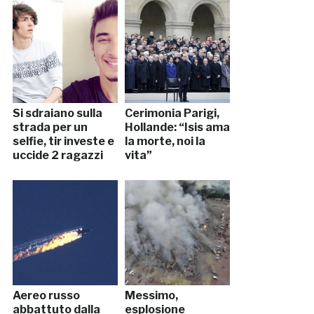
Si sdraiano sulla
Cerimonia Parigi,
strada per un
Hollande: “Isis ama
selfie, tir investe e
la morte, noi la
uccide 2 ragazzi
vita”
Aereo russo
Messimo,
abbattuto dalla
esplosione