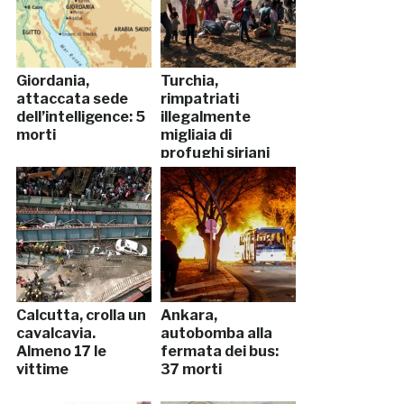
Giordania,
Turchia,
attaccata sede
rimpatriati
dell’intelligence: 5
illegalmente
morti
migliaia di
profughi siriani
Calcutta, crolla un
Ankara,
cavalcavia.
autobomba alla
Almeno 17 le
fermata dei bus:
vittime
37 morti