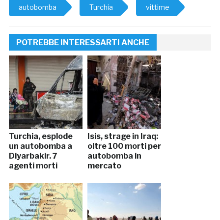
autobomba
Turchia
vittime
POTREBBE INTERESSARTI ANCHE
Turchia, esplode
Isis, strage in Iraq:
un autobomba a
oltre 100 morti per
Diyarbakir. 7
autobomba in
agenti morti
mercato