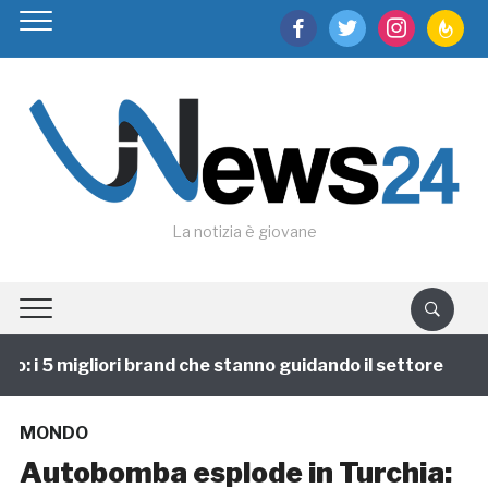
facebook
twitter
instagram
feedburn
La notizia è giovane
 i 5 migliori brand che stanno guidando il settore
1
MONDO
Autobomba esplode in Turchia: