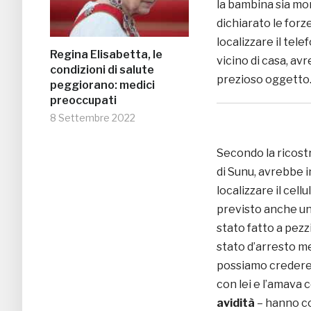
la bambina sia mor
dichiarato le forze
localizzare il tele
Regina Elisabetta, le
vicino di casa, av
condizioni di salute
prezioso oggetto
peggiorano: medici
preoccupati
8 Settembre 2022
Secondo la ricostr
di Sunu, avrebbe i
localizzare il cel
previsto anche un 
stato fatto a pezzi
stato d’arresto me
possiamo credere 
con lei e l’amava 
avidità
– hanno co