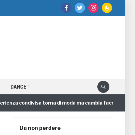
facebook
twitter
instagram
feedburner
DANCE
enza condivisa torna di moda ma cambia faccia
4 anni
Da non perdere