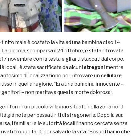
e
finito male è costato la vita ad una bambina di soli 4
. La piccola, scomparsa il 24 ottobre, è stata ritrovata
dì 7 novembre con la testa e gli arti staccati dal corpo.
 locali, è stata sacrificata da alcuni
stregoni
mentre
antesimo di localizzazione per ritrovare un
cellulare
o lusso in quella regione. “Era una bambina innocente –
i genitori – non meritava questa morte dolorosa”.
genitori in un piccolo villaggio situato nella zona nord-
alità già nota per passati riti di stregoneria. Dopo la sua
sa, i familiari e le autorità locali l’hanno cercata senza
ivati troppo tardi per salvarle la vita. “Sospettiamo che