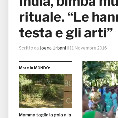
India, bimba m
rituale. “Le han
testa e gli arti”
Scritto da
Joena Urbani
il
11 Novembre 2016
More in MONDO:
Mamma taglia la gola alla