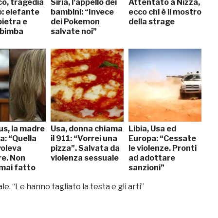
o, tragedia
Siria, l’appello dei
Attentato a Nizza,
o: elefante
bambini: “Invece
ecco chi è il mostro
pietra e
dei Pokemon
della strage
 bimba
salvate noi”
us, la madre
Usa, donna chiama
Libia, Usa ed
a: “Quella
il 911: “Vorrei una
Europa: “Cessate
voleva
pizza”. Salvata da
le violenze. Pronti
e. Non
violenza sessuale
ad adottare
mai fatto
sanzioni”
e. “Le hanno tagliato la testa e gli arti”