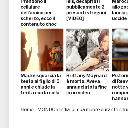
Prendono il
Isis, decapitati
Marocc
cellulare
pubblicamente 2
allo zo
dell’amico per
presunti stregoni
lancia 
scherzo, ecco il
[VIDEO]
uccide
contenuto choc
Madre squarcia la
Brittany Maynard
Pistori
testa al figlio di 5
è morta. Aveva
di Reev
anni e chiude la
annunciato la fine
notte 
ferita con la colla
in un video
romper
hanno 
sesso”
Home
»
MONDO
»
India, bimba muore durante ritual