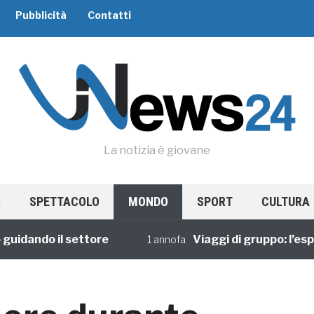
Pubblicità
Contatti
La notizia è giovane
SPETTACOLO
MONDO
SPORT
CULTURA
ando il settore
Viaggi di gruppo: l’esperi
1 annofa