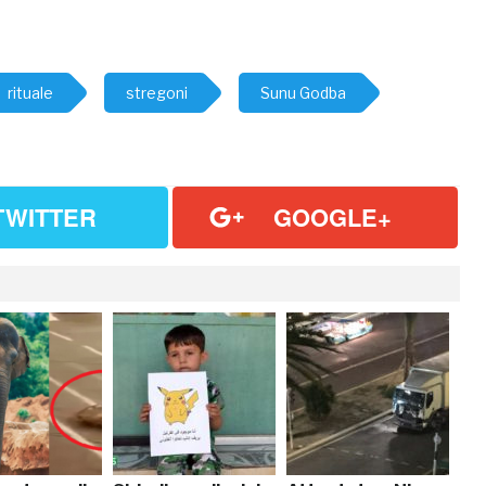
rituale
stregoni
Sunu Godba
TWITTER
GOOGLE+