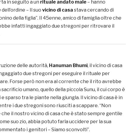
ta in seguito a un
rituale andato male
– hanno
 dell’ordine – Il suo
vicino di casa
stava cercando di
fonino della figlia”. Il 45enne, amico di famiglia oltre che
rebbe infatti ingaggiato due stregoni per ritrovare il
.
uzione delle autorità,
Hanuman Bhumi
, il vicino di casa
ngaggiato due stregoni per eseguire il rituale per
lulare. Forse però non era al corrente che il rito avrebbe
sacrificio umano, quello della piccola Sunu, il cui corpo è
 e sparso tra le piante nella giungla. Il vicino di casa è in
ntre i due stregoni sono riusciti a scappare. “Non
che il nostro vicino di casa che è stato sempre gentile
come suo zio, abbia potuto farla uccidere per la sua
mmentato i genitori – Siamo sconvolti”.