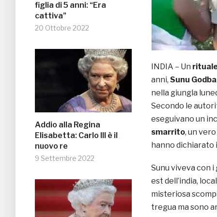
figlia di 5 anni: “Era
cattiva”
20 Ottobre 2022
INDIA – Un
ritual
anni,
Sunu Godba
nella giungla lune
Secondo le autorità
eseguivano un inc
Addio alla Regina
smarrito
, un ver
Elisabetta: Carlo III è il
hanno dichiarato 
nuovo re
9 Settembre 2022
Sunu viveva con i 
est dell’india, loc
misteriosa scompar
tregua ma sono arr