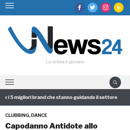
facebook
twitter
instagram
feedburn
La notizia è giovane
 i 5 migliori brand che stanno guidando il settore
1
CLUBBING
,
DANCE
Capodanno Antidote allo