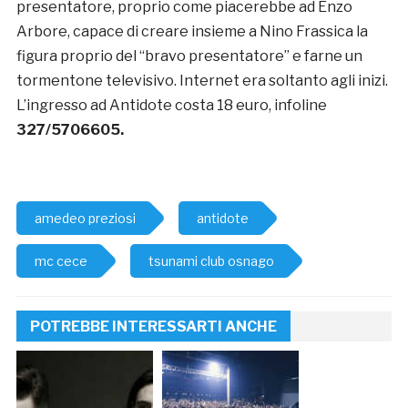
presentatore, proprio come piacerebbe ad Enzo
Arbore, capace di creare insieme a Nino Frassica la
figura proprio del “bravo presentatore” e farne un
tormentone televisivo. Internet era soltanto agli inizi.
L’ingresso ad Antidote costa 18 euro, infoline
327/5706605.
amedeo preziosi
antidote
mc cece
tsunami club osnago
POTREBBE INTERESSARTI ANCHE