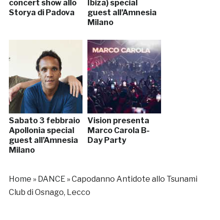
concert show allo
Ibiza) special
Storya di Padova
guest all’Amnesia
Milano
Sabato 3 febbraio
Vision presenta
Apollonia special
Marco Carola B-
guest all’Amnesia
Day Party
Milano
Home
»
DANCE
»
Capodanno Antidote allo Tsunami
Club di Osnago, Lecco