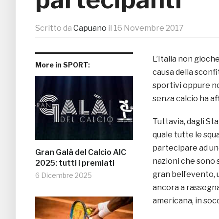
Scritto da
Capuano
il
16 Novembre 2017
L’Italia non gioch
More in SPORT:
causa della sconfi
sportivi oppure no
senza calcio ha aff
Tuttavia, dagli Sta
quale tutte le sq
partecipare ad un
Gran Galà del Calcio AIC
nazioni che sono 
2025: tutti i premiati
gran bell’evento, 
6 Dicembre 2025
ancora a rassegnar
americana, in soc