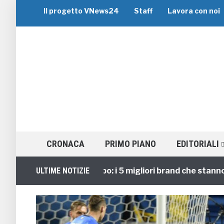
Il progetto VNews24
Staff
Lavora con noi
CRONACA
PRIMO PIANO
EDITORIALI
Viaggi di Gruppo: i 5 migliori brand che stanno gui
ULTIME NOTIZIE