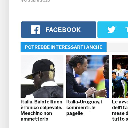
4 Ottobre 2023
FACEBOOK
POTREBBE INTERESSARTI ANCHE
Italia, Balotelli non
Italia-Uruguay, i
Le avv
è l’unico colpevole.
commenti, le
dell’Ita
Meschino non
pagelle
mese d
ammetterlo
tutto 