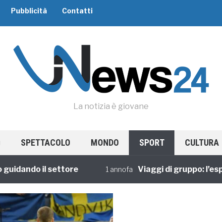
Pubblicità
Contatti
La notizia è giovane
SPETTACOLO
MONDO
SPORT
CULTURA
dando il settore
Viaggi di gruppo: l’esperi
1 annofa