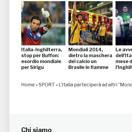
Italia-Inghilterra,
Mondiali 2014,
Le avv
stop per Buffon:
dietro la maschera
dell’Ita
esordio mondiale
del calcio un
mese d
per Sirigu
Brasile in fiamme
l’Inghi
Home
»
SPORT
»
L’Italia parteciperà ad altri “Mon
Chi siamo