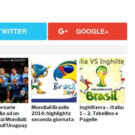
TWITTER
GOOGLE+
ersarie
Mondiali Brasile
Inghilterra – Italia:
lia ad un
2014: highlights
1 – 2. Tabellino e
ai Mondiali:
seconda giornata
Pagelle
sull’Uruguay