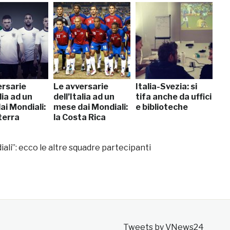
ersarie
Le avversarie
Italia-Svezia: si
lia ad un
dell’Italia ad un
tifa anche da uffici
ai Mondiali:
mese dai Mondiali:
e biblioteche
lterra
la Costa Rica
diali”: ecco le altre squadre partecipanti
Tweets by VNews24