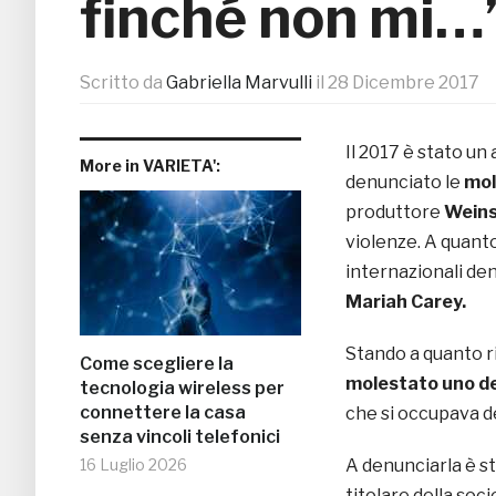
finché non mi…
Scritto da
Gabriella Marvulli
il
28 Dicembre 2017
Il 2017 è stato un
More in VARIETA':
denunciato le
mol
produttore
Weins
violenze. A quanto 
internazionali de
Mariah Carey.
Stando a quanto r
Come scegliere la
molestato uno de
tecnologia wireless per
connettere la casa
che si occupava d
senza vincoli telefonici
16 Luglio 2026
A denunciarla è st
titolare della soci