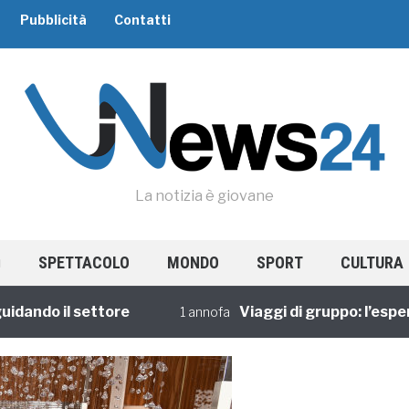
Pubblicità
Contatti
La notizia è giovane
SPETTACOLO
MONDO
SPORT
CULTURA
ndo il settore
Viaggi di gruppo: l’esperien
1 annofa