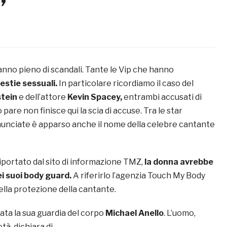
”
 anno pieno di scandali. Tante le Vip che hanno
estie sessuali.
In particolare ricordiamo il caso del
tein
e dell’attore
Kevin Spacey,
entrambi accusati di
pare non finisce qui la scia di accuse. Tra le star
nunciate è apparso anche il nome della celebre cantante
iportato dal sito di informazione TMZ,
la donna avrebbe
i suoi body guard.
A riferirlo l’agenzia Touch My Body
ella protezione della cantante.
ata la sua guardia del corpo
Michael Anello
. L’uomo,
età, dichiara di