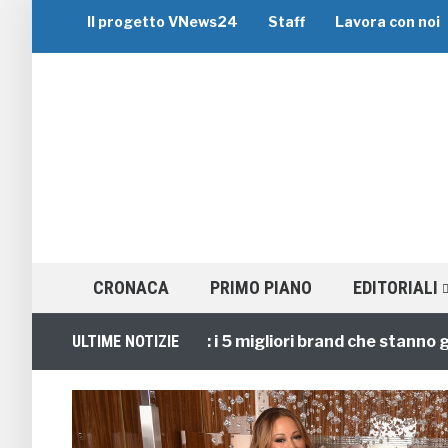
Il progetto VNews24
Staff
Lavora con noi
CRONACA
PRIMO PIANO
EDITORIALI
Viaggi di Gruppo: i 5 migliori brand che stanno guida
ULTIME NOTIZIE