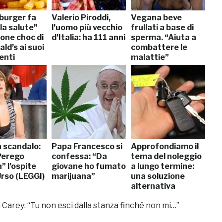
burger fa
Valerio Piroddi,
Vegana beve
la salute”
l’uomo più vecchio
frullati a base di
ione choc di
d’Italia: ha 111 anni
sperma. “Aiuta a
ld’s ai suoi
combattere le
enti
malattie”
a scandalo:
Papa Francesco si
Approfondiamo il
Perego
confessa: “Da
tema del noleggio
” l’ospite
giovane ho fumato
a lungo termine:
Urso (LEGGI)
marijuana”
una soluzione
alternativa
all’auto di
Carey: “Tu non esci dalla stanza finché non mi…”
proprietà