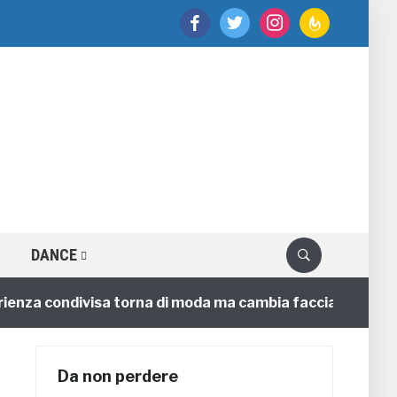
facebook
twitter
instagram
feedburner
DANCE
za condivisa torna di moda ma cambia faccia
4 annif
Da non perdere