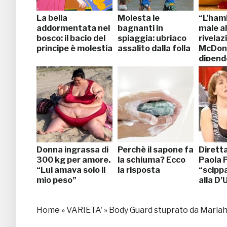
La bella
Molesta le
“L’ham
addormentata nel
bagnanti in
male al
bosco: il bacio del
spiaggia: ubriaco
rivelaz
principe è molestia
assalito dalla folla
McDona
dipend
Donna ingrassa di
Perchè il sapone fa
Dirett
300 kg per amore.
la schiuma? Ecco
Paola 
“Lui amava solo il
la risposta
“scippa
mio peso”
alla D’
Home
»
VARIETA'
»
Body Guard stuprato da Mariah 