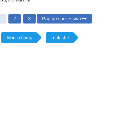
1
2
3
Pagina successiva
Mariah Carey
molestie