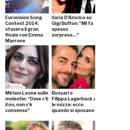
Eurovision Song
Ilaria D’Amcico su
Contest 2014:
Gigi Buffon: “Mi fa
stasera il gran
spesso
finale con Emma
sorprese…”
Marrone
Miriam Leone sulle
Bossari e
molestie: “Dove c’è
Filippa Lagerback anticipano
il no, non c’è
le nozze: ecco
consenso”
quando si sposano