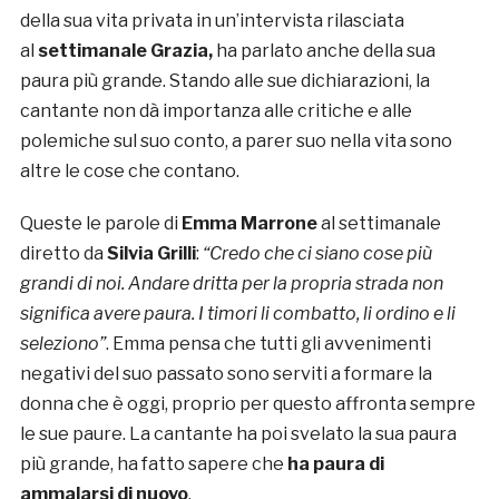
della sua vita privata in un’intervista rilasciata
al
settimanale Grazia,
ha parlato anche della sua
paura più grande. Stando alle sue dichiarazioni, la
cantante non dà importanza alle critiche e alle
polemiche sul suo conto, a parer suo nella vita sono
altre le cose che contano.
Queste le parole di
Emma Marrone
al settimanale
diretto da
Silvia Grilli
:
“Credo che ci siano cose più
grandi di noi.
Andare dritta per la propria strada non
significa avere paura. I timori li combatto, li ordino e li
seleziono”
. Emma pensa che tutti gli avvenimenti
negativi del suo passato sono serviti a formare la
donna che è oggi, proprio per questo affronta sempre
le sue paure. La cantante ha poi svelato la sua paura
più grande, ha fatto sapere che
ha paura di
ammalarsi di nuovo
.