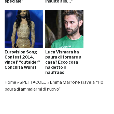
speciale”
insulto allo…”
Eurovision Song
Luca Vismara ha
Contest 2014,
paura di tornare a
vince l’ “outsider”
casa? Ecco cosa
Conchita Wurst
ha detto il
naufrago
Home
»
SPETTACOLO
»
Emma Marrone si svela: “Ho
paura di ammalarmi di nuovo”