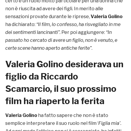
certo è un ruolo molto particolare per una donna che
non è riuscita ad avere dei figli. In merito alle
sensazioni provate durante le riprese,
Valeria Golino
ha dichiarato:
“Il film, lo confesso, ha risvegliato in me
dei sentimenti lancinanti”.
Per poi aggiungere:
“In
passato ho cercato di avere un figlio, non è venuto, e
certe scene hanno aperto antiche ferite”
.
Valeria Golino desiderava un
figlio da Riccardo
Scamarcio, il suo prossimo
film ha riaperto la ferita
Valeria Golino
ha fatto sapere che non è stato
semplice interpretare il suo ruolo nel film ‘
Figlia mia’.