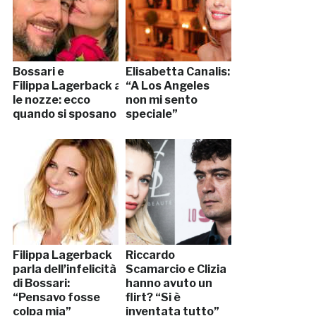
Bossari e
Elisabetta Canalis:
Filippa Lagerback anticipano
“A Los Angeles
le nozze: ecco
non mi sento
quando si sposano
speciale”
Filippa Lagerback
Riccardo
parla dell’infelicità
Scamarcio e Clizia
di Bossari:
hanno avuto un
“Pensavo fosse
flirt? “Si è
colpa mia”
inventata tutto”