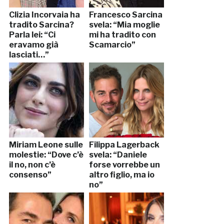
Clizia Incorvaia ha
Francesco Sarcina
tradito Sarcina?
svela: “Mia moglie
Parla lei: “Ci
mi ha tradito con
eravamo già
Scamarcio”
lasciati…”
Miriam Leone sulle
Filippa Lagerback
molestie: “Dove c’è
svela: “Daniele
il no, non c’è
forse vorrebbe un
consenso”
altro figlio, ma io
no”