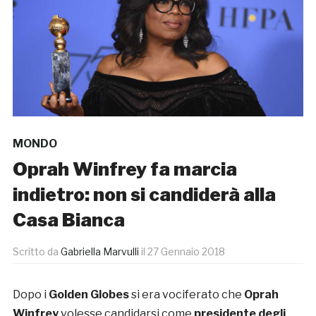
MONDO
Oprah Winfrey fa marcia
indietro: non si candiderà alla
Casa Bianca
Scritto da
Gabriella Marvulli
il
27 Gennaio 2018
Dopo i
Golden Globes
si era vociferato che
Oprah
Winfrey
volesse candidarsi come
presidente degli