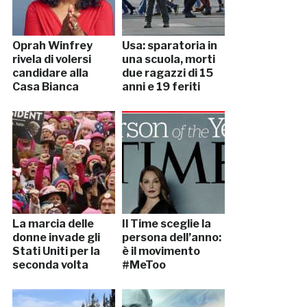
Oprah Winfrey
Usa: sparatoria in
rivela di volersi
una scuola, morti
candidare alla
due ragazzi di 15
Casa Bianca
anni e 19 feriti
La marcia delle
Il Time sceglie la
donne invade gli
persona dell’anno:
Stati Uniti per la
è il movimento
seconda volta
#MeToo