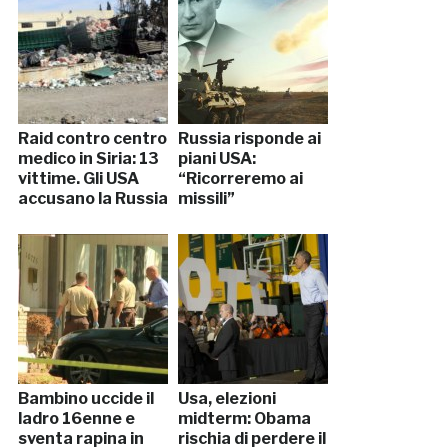
Raid contro centro
Russia risponde ai
medico in Siria: 13
piani USA:
vittime. Gli USA
“Ricorreremo ai
accusano la Russia
missili”
Bambino uccide il
Usa, elezioni
ladro 16enne e
midterm: Obama
sventa rapina in
rischia di perdere il