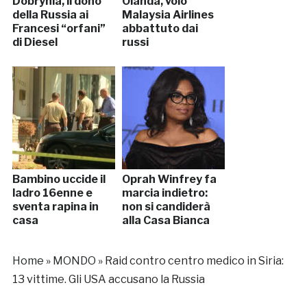
Dobrynia, il dono
Olanda, volo
della Russia ai
Malaysia Airlines
Francesi “orfani”
abbattuto dai
di Diesel
russi
Bambino uccide il
Oprah Winfrey fa
ladro 16enne e
marcia indietro:
sventa rapina in
non si candiderà
casa
alla Casa Bianca
Home
»
MONDO
»
Raid contro centro medico in Siria:
13 vittime. Gli USA accusano la Russia