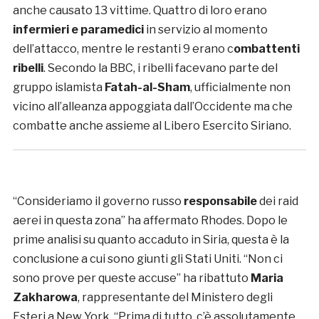
anche causato 13 vittime. Quattro di loro erano
infermieri e paramedici
in servizio al momento
dell’attacco, mentre le restanti 9 erano c
ombattenti
ribelli
. Secondo la BBC, i ribelli facevano parte del
gruppo islamista
Fatah-al-Sham
, ufficialmente non
vicino all’alleanza appoggiata dall’Occidente ma che
combatte anche assieme al Libero Esercito Siriano.
“Consideriamo il governo russo
responsabile
dei raid
aerei in questa zona” ha affermato Rhodes. Dopo le
prime analisi su quanto accaduto in Siria, questa è la
conclusione a cui sono giunti gli Stati Uniti. “Non ci
sono prove per queste accuse” ha ribattuto
Maria
Zakharowa
, rappresentante del Ministero degli
Esteri a New York. “Prima di tutto, c’è assolutamente