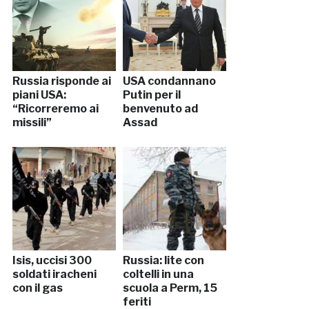
Russia risponde ai
USA condannano
piani USA:
Putin per il
“Ricorreremo ai
benvenuto ad
missili”
Assad
Isis, uccisi 300
Russia: lite con
soldati iracheni
coltelli in una
con il gas
scuola a Perm, 15
feriti