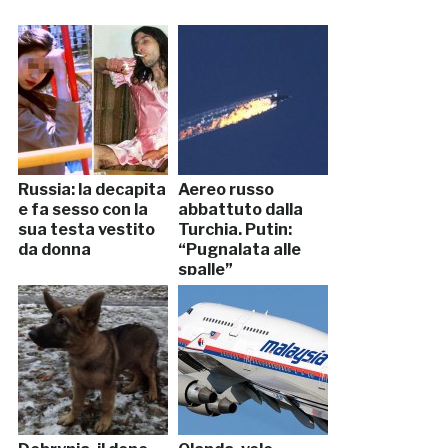
Russia: la decapita
Aereo russo
e fa sesso con la
abbattuto dalla
sua testa vestito
Turchia. Putin:
da donna
“Pugnalata alle
spalle”