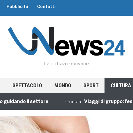
Pubblicità
Contatti
La notizia è giovane
SPETTACOLO
MONDO
SPORT
CULTURA
ando il settore
Viaggi di gruppo: l’esperi
1 annofa