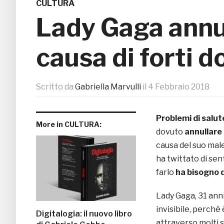
CULTURA
Lady Gaga annul
causa di forti d
Scritto da
Gabriella Marvulli
il
4 Febbraio 2018
Problemi di salu
More in CULTURA:
dovuto
annullare 
causa del suo mal
ha twittato di sen
farlo
ha bisogno d
Lady Gaga, 31 anni,
invisibile, perché 
Digitalogia: il nuovo libro
attraverso molti s