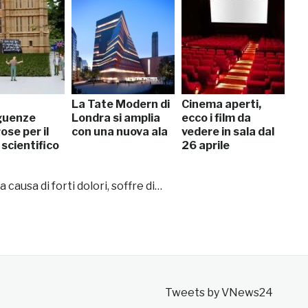
La Tate Modern di
Cinema aperti,
guenze
Londra si amplia
ecco i film da
ose per il
con una nuova ala
vedere in sala dal
scientifico
26 aprile
causa di forti dolori, soffre di…
Tweets by VNews24