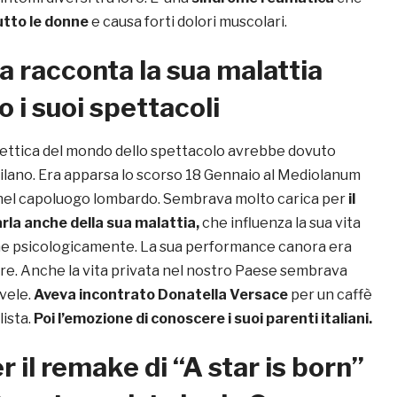
utto le donne
e causa forti dolori muscolari.
 racconta la sua malattia
o i suoi spettacoli
lettica del mondo dello spettacolo avrebbe dovuto
Milano. Era apparsa lo scorso 18 Gennaio al Mediolanum
nel capoluogo lombardo. Sembrava molto carica per
il
arla anche della sua malattia,
che influenza la sua vita
he psicologicamente. La sua performance canora era
ore. Anche la vita privata nel nostro Paese sembrava
 vele.
Aveva incontrato Donatella Versace
per un caffè
lista.
Poi l’emozione di conoscere i suoi parenti italiani.
r il remake di “A star is born”