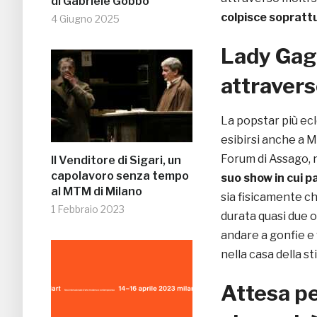
di Gabriele Gobbo
colpisce sopratt
4 Giugno 2025
Lady Gaga
attravers
La popstar più ec
esibirsi anche a 
Forum di Assago, 
Il Venditore di Sigari, un
capolavoro senza tempo
suo show in cui p
al MTM di Milano
sia fisicamente c
1 Febbraio 2023
durata quasi due 
andare a gonfie e
nella casa della sti
Attesa pe