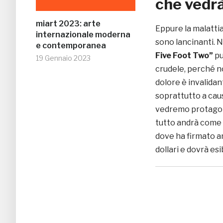
che vedr
miart 2023: arte
Eppure la malattia 
internazionale moderna
sono lancinanti. N
e contemporanea
Five Foot Two”
pu
19 Gennaio 2023
crudele, perché n
dolore è invalidan
soprattutto a cau
vedremo protagoni
tutto andrà come 
dove ha firmato 
dollari e dovrà esi