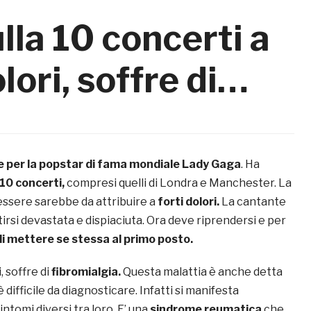
la 10 concerti a
olori, soffre di…
te per la popstar di fama mondiale Lady Gaga
. Ha
10 concerti,
compresi quelli di Londra e Manchester. La
essere sarebbe da attribuire a
forti dolori.
La cantante
tirsi devastata e dispiaciuta. Ora deve riprendersi e per
i mettere se stessa al primo posto.
 soffre di
fibromialgia.
Questa malattia è anche detta
è difficile da diagnosticare. Infatti si manifesta
intomi diversi tra loro. E’ una
sindrome reumatica
che