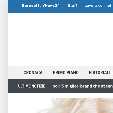
Il progetto VNews24
Staff
Lavora con noi
CRONACA
PRIMO PIANO
EDITORIALI
Viaggi di Gruppo: i 5 migliori brand che stanno guid
ULTIME NOTIZIE