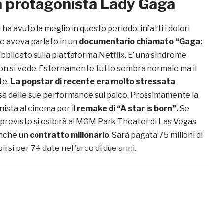
à protagonista Lady Gaga
ha avuto la meglio in questo periodo, infatti i dolori
e aveva parlato in un
documentario chiamato “Gaga:
bblicato sulla piattaforma Netflix. E’ una sindrome
on si vede. Esternamente tutto sembra normale ma il
te.
La popstar di recente era molto stressata
sa delle sue performance sul palco. Prossimamente la
sta al cinema per il
remake di “A star is born”.
Se
previsto si esibirà al MGM Park Theater di Las Vegas
anche un
contratto milionario
. Sarà pagata 75 milioni di
birsi per 74 date nell’arco di due anni.