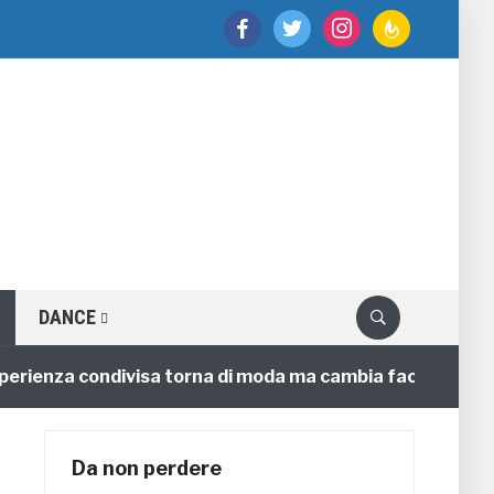
facebook
twitter
instagram
feedburner
DANCE
enza condivisa torna di moda ma cambia faccia
4 anni
Da non perdere