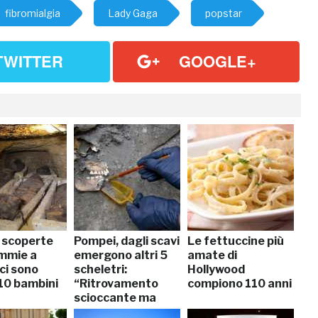
fibromialgia
Lady Gaga
popstar
TWITTER
GOOGLE+
, scoperte
Pompei, dagli scavi
Le fettuccine più
mmie a
emergono altri 5
amate di
ci sono
scheletri:
Hollywood
10 bambini
“Ritrovamento
compiono 110 anni
scioccante ma
importante”