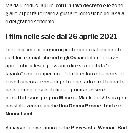
Ma da lunedì 26 aprile,
con il nuovo decreto
e le zone
gialle, si potrà tornare a gustare l’emozione della sala
e del grande schermo.
I film nelle sale dal 26 aprile 2021
I cinema per i primi giorni punteranno naturalmente
sui
film premiati durante gli Oscar
di domenica 25
aprile, che adesso possiamo dire sia capitata “a
fagiolo” con la riapertura. Di fatti, coloro che non sono
riusciti ancora a vederli, potranno farlo direttamente
nelle principali sale italiane. I primi ad essere
proiettati sono proprio
Minari
e
Mank
. Dal 29 sarà poi
possibile vedere anche
Una Donna Promettente
e
Nomadland
.
A maggio arriveranno anche
Pieces of a Woman
,
Bad