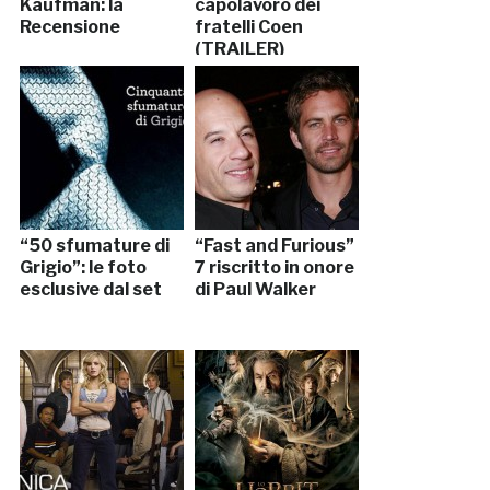
Kaufman: la
capolavoro dei
Recensione
fratelli Coen
(TRAILER)
“50 sfumature di
“Fast and Furious”
Grigio”: le foto
7 riscritto in onore
esclusive dal set
di Paul Walker