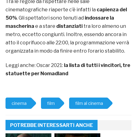
Tra le regole da rispettare nelle sale
cinematografiche riaperte c’è infatti la
capienza del
50%
. Gli spettatori sono tenuti ad
indossare la
mascherina
e a stare
distanziati
tra loro almeno un
metro, eccetto congiunti. Inoltre, essendo ancora in
atto il coprifuoco alle 22:00, la programmazione verrà
organizzata in modo da finire entro l’orario stabilito.
Leggi anche: Oscar 2021:
la lista di tutti i vincitori, tre
statuette per Nomadland
cinema
film
film al cinema
POTREBBE INTERESSARTI ANCHE