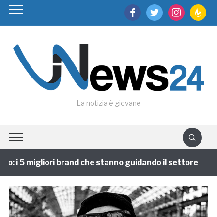
facebook
twitter
instagram
feedburn
La notizia è giovane
: i 5 migliori brand che stanno guidando il settore