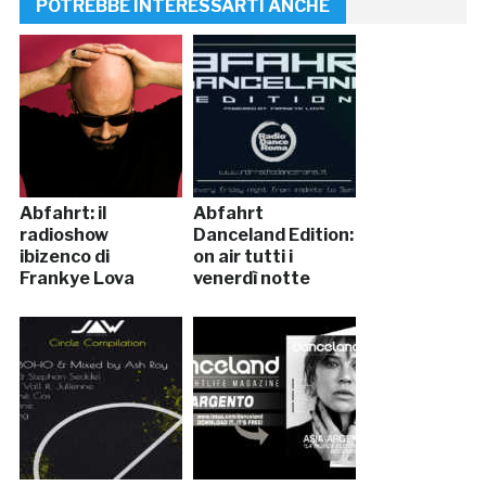
POTREBBE INTERESSARTI ANCHE
Abfahrt: il
Abfahrt
radioshow
Danceland Edition:
ibizenco di
on air tutti i
Frankye Lova
venerdì notte