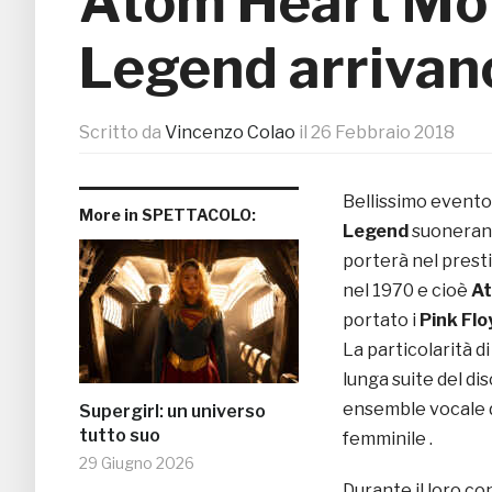
Atom Heart Moth
Legend arrivan
Scritto da
Vincenzo Colao
il
26 Febbraio 2018
Bellissimo evento 
More in SPETTACOLO:
Legend
suonerann
porterà nel prest
nel 1970 e cioè
At
portato i
Pink Fl
La particolarità d
lunga suite del d
ensemble vocale d
Supergirl: un universo
tutto suo
femminile .
29 Giugno 2026
Durante il loro co