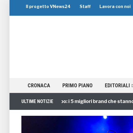
Il progetto VNews24
Staff
Lavora con noi
CRONACA
PRIMO PIANO
EDITORIALI
Viaggi di Gruppo: i 5 migliori brand che stanno guid
ULTIME NOTIZIE