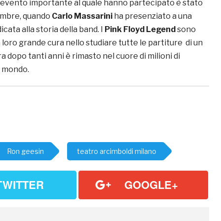
o evento importante al quale hanno partecipato è stato
vembre, quando
Carlo Massarini
ha presenziato a una
cata alla storia della band. I
Pink Floyd Legend
sono
 loro grande cura nello studiare tutte le partiture di un
 dopo tanti anni è rimasto nel cuore di milioni di
l mondo.
Ron geesin
teatro arcimboldi milano
TWITTER
GOOGLE+