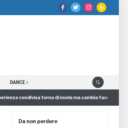
facebook
twitter
instagram
feedburner
DANCE
nza condivisa torna di moda ma cambia faccia
4 anni
Da non perdere