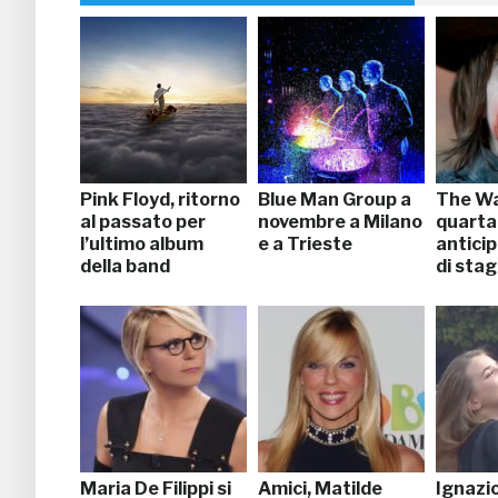
Pink Floyd, ritorno
Blue Man Group a
The Wa
al passato per
novembre a Milano
quarta
l’ultimo album
e a Trieste
anticip
della band
di sta
Maria De Filippi si
Amici, Matilde
Ignazio