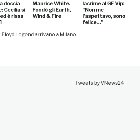
a doccia
Maurice White.
lacrime al GF Vip:
: Cecilia si
Fondò gli Earth,
“Non me
 ed è rissa
Wind & Fire
l’aspettavo, sono
]
felice…”
 Floyd Legend arrivano a Milano
Tweets by VNews24