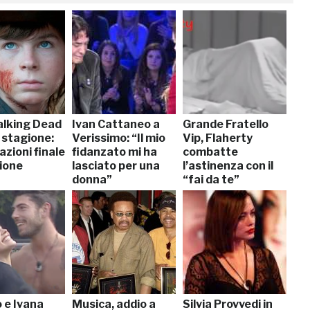
lking Dead
Ivan Cattaneo a
Grande Fratello
 stagione:
Verissimo: “Il mio
Vip, Flaherty
azioni finale
fidanzato mi ha
combatte
gione
lasciato per una
l’astinenza con il
donna”
“fai da te”
 e Ivana
Musica, addio a
Silvia Provvedi in