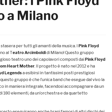
er: i Pink Floyd
o a Milano
stasera per tutti gli amanti della musica. I
Pink Floyd
o al T
eatro Arcimboldi
di Milano! Questo gruppo
igioso teatro uno dei capolavori composti dai
Pink Floyd
om Heart Mother
. Il progetto è nato nel 2012 e ha
oyd Legends
a esibirsi in tantissimi posti prestigiosi
i questo gruppo è che l’unica band che esegue dal vivo la
isco in maniera integrale, facendosi accompagnare da un
i 180 elementi, da un’orchestra e da quartetto
ncerto eseguiranno anche brani famosi di altri dischi dei