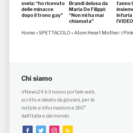
svela: “ho ricevuto
Brandi delusa da
fanno l
delle minacce
Maria De Filippi:
insieme
dopo il trono gay”
“Non mi ha mai
infuria
chiamata”
[VIDEO
Home
»
SPETTACOLO
»
Atom Heart Mother: i Pink
Chi siamo
VNews24 è il nuovo portale web,
scritto e ideato da giovani, per le
notizie e informazioni a 360°
dall’Italia e dal mondo
facebook
twitter
instagram
feedburner