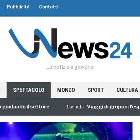
Pubblicità
Contatti
La notizia è giovane
SPETTACOLO
MONDO
SPORT
CULTURA
ando il settore
Viaggi di gruppo: l’esperie
1 annofa