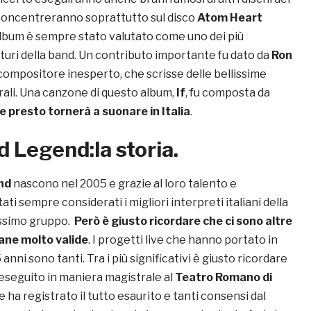
 concentreranno soprattutto sul disco
Atom Heart
album è sempre stato valutato come uno dei più
turi della band. Un contributo importante fu dato da
Ron
a compositore inesperto, che scrisse delle bellissime
rali. Una canzone di questo album,
If
, fu composta da
e presto tornerà a suonare in Italia
.
d Legend:la storia.
nd
nascono nel 2005 e grazie al loro talento e
tati sempre considerati i migliori interpreti italiani della
issimo gruppo.
Però è giusto ricordare che ci sono altre
iane molto valide
. I progetti live che hanno portato in
5 anni sono tanti. Tra i più significativi è giusto ricordare
 eseguito in maniera magistrale al
Teatro Romano di
 ha registrato il tutto esaurito e tanti consensi dal