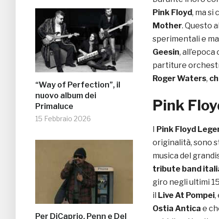
Pink Floyd
, ma si
Mother
. Questo 
sperimentali e ma
Geesin
, all’epoc
partiture orchest
Roger Waters
,
ch
“Way of Perfection”, il
nuovo album dei
Pink Floy
Primaluce
15 Febbraio 2026
I
Pink Floyd Lege
originalità, sono s
musica del grand
tribute band ital
giro negli ultimi 1
il
Live At Pompei
,
Ostia Antica
e che
Per DiCaprio, Penn e Del