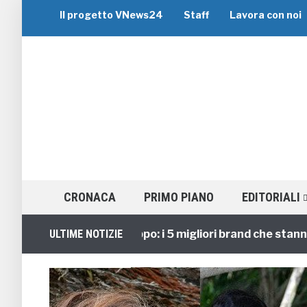
Il progetto VNews24
Staff
Lavora con noi
CRONACA
PRIMO PIANO
EDITORIALI
Viaggi di Gruppo: i 5 migliori brand che stanno gui
ULTIME NOTIZIE