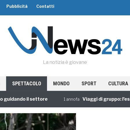
Pubblicità
Contatti
La notizia è giovane
SPETTACOLO
MONDO
SPORT
CULTURA
dando il settore
Viaggi di gruppo: l’esperi
1 annofa