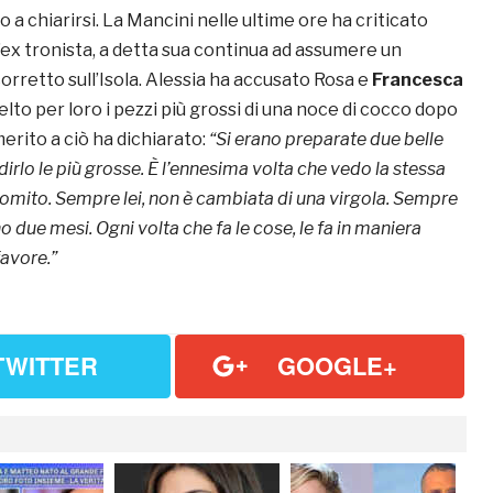
 chiarirsi. La Mancini nelle ultime ore ha criticato
’ex tronista, a detta sua continua ad assumere un
rretto sull’Isola. Alessia ha accusato Rosa e
Francesca
elto per loro i pezzi più grossi di una noce di cocco dopo
merito a ciò ha dichiarato:
“Si erano preparate due belle
irlo le più grosse. È l’ennesima volta che vedo la stessa
 vomito. Sempre lei, non è cambiata di una virgola. Sempre
no due mesi. Ogni volta che fa le cose, le fa in maniera
favore.”
TWITTER
GOOGLE+