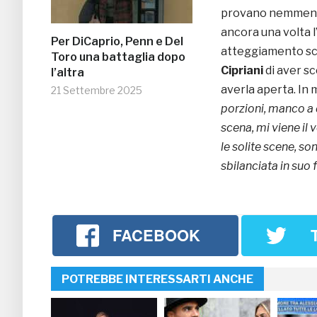
provano nemmeno a
ancora una volta l
Per DiCaprio, Penn e Del
atteggiamento sco
Toro una battaglia dopo
Cipriani
di aver sc
l’altra
averla aperta. In 
21 Settembre 2025
porzioni, manco a d
scena, mi viene il
le solite scene, so
sbilanciata in suo 
FACEBOOK
POTREBBE INTERESSARTI ANCHE