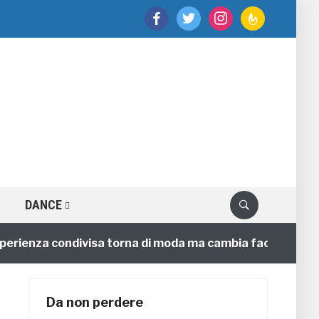
facebook
twitter
instagram
feedburner
DANCE
enza condivisa torna di moda ma cambia faccia
4 ann
Da non perdere