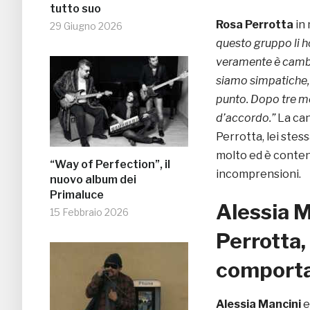
tutto suo
Rosa Perrotta
in 
29 Giugno 2026
questo gruppo li ho
veramente è cambia
siamo simpatiche,
punto. Dopo tre me
d’accordo.”
La can
Perrotta, lei stes
molto ed è conten
“Way of Perfection”, il
incomprensioni.
nuovo album dei
Primaluce
Alessia M
15 Febbraio 2026
Perrotta,
comporta
Alessia Mancini