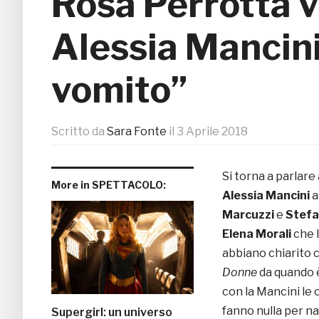
Rosa Perrotta v
Alessia Mancini 
vomito”
Scritto da
Sara Fonte
il
3 Aprile 2018
Si torna a parlare
More in SPETTACOLO:
Alessia Mancini
al
Marcuzzi
e
Stefa
Elena Morali
che l
abbiano chiarito c
Donne
da quando è
con la Mancini le
fanno nulla per n
Supergirl: un universo