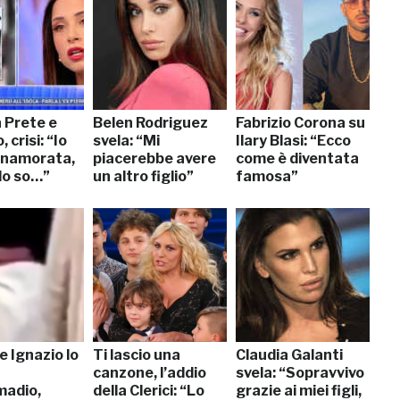
 Prete e
Belen Rodriguez
Fabrizio Corona su
 crisi: “Io
svela: “Mi
Ilary Blasi: “Ecco
nnamorata,
piacerebbe avere
come è diventata
 lo so…”
un altro figlio”
famosa”
 e Ignazio lo
Ti lascio una
Claudia Galanti
canzone, l’addio
svela: “Sopravvivo
madio,
della Clerici: “Lo
grazie ai miei figli,