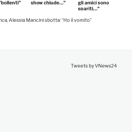
bollenti”
show chiude…”
gli amici sono
spariti…”
nca, Alessia Mancini sbotta: “Ho il vomito”
Tweets by VNews24