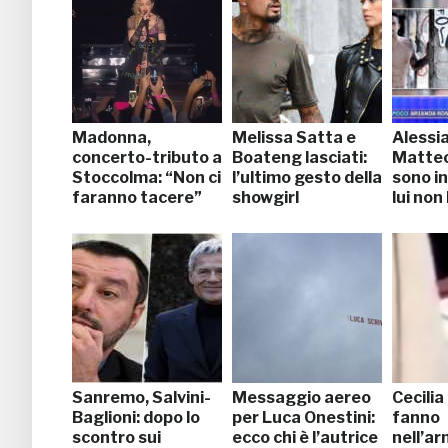
Madonna,
Melissa Satta e
Alessia
concerto-tributo a
Boateng lasciati:
Matteo,
Stoccolma: “Non ci
l’ultimo gesto della
sono i
faranno tacere”
showgirl
lui non
Sanremo, Salvini-
Messaggio aereo
Cecilia
Baglioni: dopo lo
per Luca Onestini:
fanno
scontro sui
ecco chi è l’autrice
nell’ar