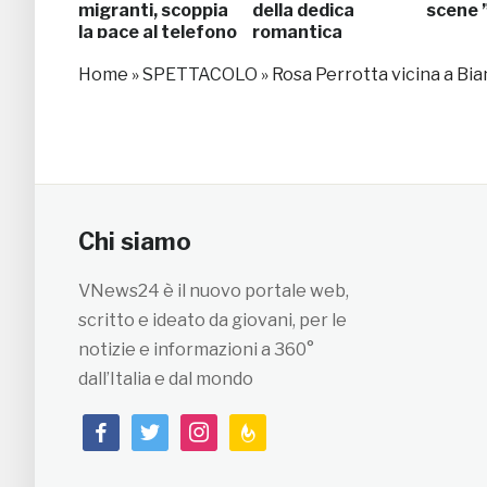
migranti, scoppia
della dedica
scene ”
la pace al telefono
romantica
Home
»
SPETTACOLO
»
Rosa Perrotta vicina a Bia
Chi siamo
VNews24 è il nuovo portale web,
scritto e ideato da giovani, per le
notizie e informazioni a 360°
dall’Italia e dal mondo
facebook
twitter
instagram
feedburner