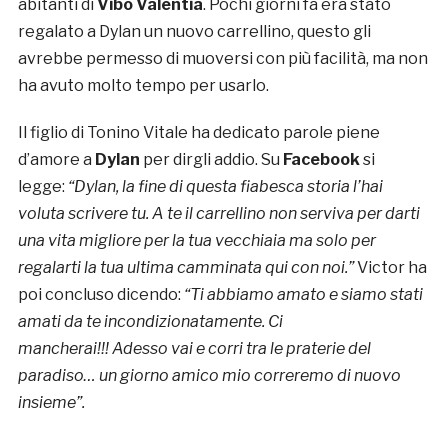
abitanti di
Vibo Valentia
. Pochi giorni fa era stato
regalato a Dylan un nuovo carrellino, questo gli
avrebbe permesso di muoversi con più facilità, ma non
ha avuto molto tempo per usarlo.
Il figlio di Tonino Vitale ha dedicato parole piene
d’amore a
Dylan
per dirgli addio. Su
Facebook
si
legge:
“Dylan, la fine di questa fiabesca storia l’hai
voluta scrivere tu. A te il carrellino non serviva per darti
una vita migliore per la tua vecchiaia ma solo per
regalarti la tua ultima camminata qui con noi.”
Victor ha
poi concluso dicendo:
“Ti abbiamo amato e siamo stati
amati da te incondizionatamente. Ci
mancherai!!! Adesso vai e corri tra le praterie del
paradiso… un giorno amico mio correremo di nuovo
insieme”.