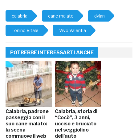
calabria
cane malato
dylan
Tonino Vitale
Vivo Valentia
POTREBBE INTERESSARTI ANCHE
Calabria, padrone
Calabria, storia di
passeggia con il
“Cocò”, 3 anni,
suo cane malato:
ucciso e bruciato
la scena
nel seggiolino
commuove il web
dell’auto