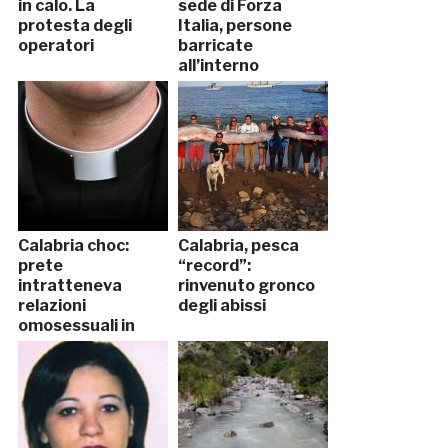
in calo. La
sede di Forza
protesta degli
Italia, persone
operatori
barricate
all’interno
Calabria choc:
Calabria, pesca
prete
“record”:
intratteneva
rinvenuto gronco
relazioni
degli abissi
omosessuali in
chat