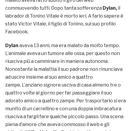
malato aveva fatto subito il giro del web
commuovendo tutti. Dopo tanta sofferenza
Dylan,
il
labrador di Tonino Vitale è morto ieri. A farlo sapere è
stato Victor Vitale, il figlio di Tonino, sul suo profilo
Facebook.
Dylan
aveva 13 anni, ma era malato da molto tempo.
L’animale aveva un tumore alle ossa, per questo non
riusciva più a camminare in maniera autonoma.
Nonostante la malattia il suo padrone non rinunciava
ad uscire insieme al suo amico a quattro
zampe. L’anziano signore usciva di casa almeno tre o
quattro volte al giorno per far passeggiare il suo
adorato amico a quattro zampe. Per trasportarlo si era
munito di un carrellino e con una doppia imbracatura
riusciva a fargli fare qualche piccolo passo. Una scena
piena d’amore che aveva commosso il web e gli