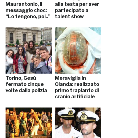
Maurantonio, il
alla testa per aver
messaggio choc:
partecipato a
“Lo tengono, poi..”
talent show
Torino, Gesù
Meraviglia in
fermato cinque
Olanda: realizzato
volte dalla polizia
primo trapianto di
cranio artificiale