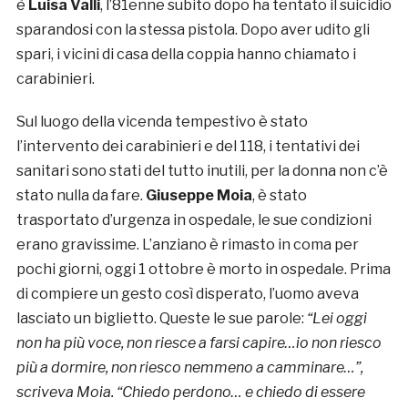
è
Luisa Valli
, l’81enne subito dopo ha tentato il suicidio
sparandosi con la stessa pistola. Dopo aver udito gli
spari, i vicini di casa della coppia hanno chiamato i
carabinieri.
Sul luogo della vicenda tempestivo è stato
l’intervento dei carabinieri e del 118, i tentativi dei
sanitari sono stati del tutto inutili, per la donna non c’è
stato nulla da fare.
Giuseppe Moia
, è stato
trasportato d’urgenza in ospedale, le sue condizioni
erano gravissime. L’anziano è rimasto in coma per
pochi giorni, oggi 1 ottobre è morto in ospedale. Prima
di compiere un gesto così disperato, l’uomo aveva
lasciato un biglietto. Queste le sue parole:
“Lei oggi
non ha più voce, non riesce a farsi capire…io non riesco
più a dormire, non riesco nemmeno a camminare…”,
scriveva Moia. “Chiedo perdono… e chiedo di essere