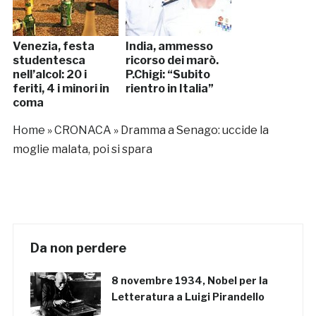
Venezia, festa
India, ammesso
studentesca
ricorso dei marò.
nell’alcol: 20 i
P.Chigi: “Subito
feriti, 4 i minori in
rientro in Italia”
coma
Home
»
CRONACA
»
Dramma a Senago: uccide la
moglie malata, poi si spara
Da non perdere
8 novembre 1934, Nobel per la
Letteratura a Luigi Pirandello