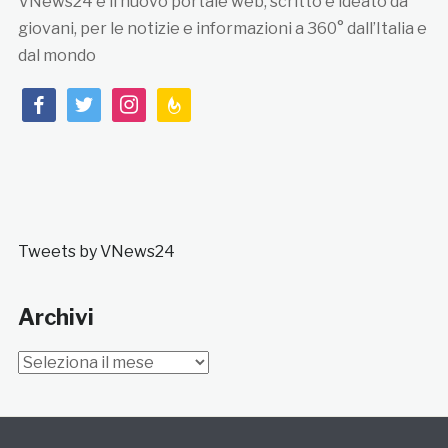
VNews24 è il nuovo portale web, scritto e ideato da
giovani, per le notizie e informazioni a 360° dall’Italia e
dal mondo
facebook
twitter
instagram
feedburner
Tweets by VNews24
Archivi
Archivi