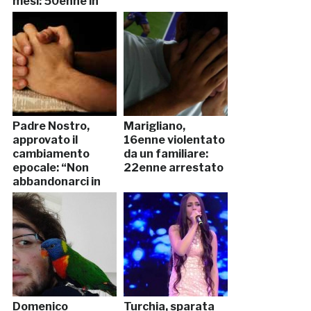
mesi: 50enne in
manette
Padre Nostro,
Marigliano,
approvato il
16enne violentato
cambiamento
da un familiare:
epocale: “Non
22enne arrestato
abbandonarci in
tentazione”
Domenico
Turchia, sparata