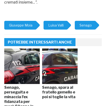
cremati insieme…”.
Giuseppe Moia
Luisa Valli
Senago
POTREBBE INTERESSARTI ANCHE
Senago,
Senago, spara al
perseguita e
fratello gemello e
minaccia l’ex
poi si toglie la vita
fidanzata per