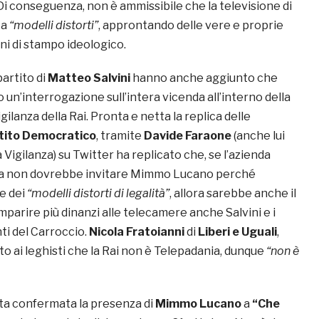
 Di conseguenza, non è ammissibile che la televisione di
 a
“modelli distorti”
, approntando delle vere e proprie
ni di stampo ideologico.
partito di
Matteo Salvini
hanno anche aggiunto che
un’interrogazione sull’intera vicenda all’interno della
ilanza della Rai. Pronta e netta la replica delle
tito Democratico
, tramite
Davide Faraone
(anche lui
igilanza) su Twitter ha replicato che, se l’azienda
ica non dovrebbe invitare Mimmo Lucano perché
e dei
“modelli distorti di legalità”
, allora sarebbe anche il
mparire più dinanzi alle telecamere anche Salvini e i
i del Carroccio.
Nicola Fratoianni
di
Liberi e Uguali
,
to ai leghisti che la Rai non è Telepadania, dunque
“non è
ta confermata la presenza di
Mimmo Lucano
a
“Che