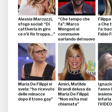
Alessia Marcuzzi,
“Che tempo che
Filipp
sfogo social: “Di
fa”: Marco
a Che 
cattiveria in giro
Mengoni si
fa: bac
ce n’è fin troppa…”
commuove
Fabio F
parlando del nuovo
disco
Maria De Filippi si
Amici, Matilde
Ignazio
svela: “ho ricevuto
Brandi delusa da
fanno l
delle minacce
Maria De Filippi:
insieme
dopo il trono gay”
“Non mi ha mai
infuria
chiamata”
[VIDEO