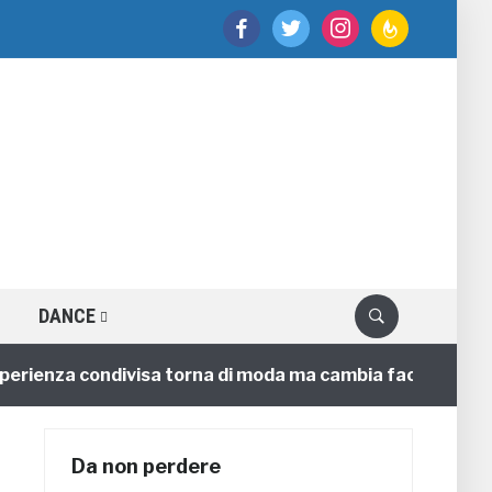
facebook
twitter
instagram
feedburner
DANCE
nza condivisa torna di moda ma cambia faccia
4 anni
Da non perdere