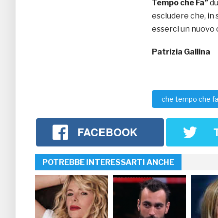
Tempo che Fa”
du
escludere che, in s
esserci un nuovo 
Patrizia Gallina
che tempo che f
FACEBOOK
POTREBBE INTERESSARTI ANCHE