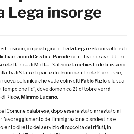
a Lega insorge
a tensione, in questi giorni, tra la
Lega
e alcuni volti noti
dichiarazioni di
Cristina Parodi
sui motivi che avrebbero
o elettorale di Matteo Salvini e la richiesta di dimissioni
alla Tv di Stato da parte di alcuni membri del Carroccio,
a nuova polemica che vede coinvolti
Fabio Fazio
e la sua
e Tempo che Fa”, dove domenica 21 ottobre verrà
 di Riace,
Mimmo Lucano
.
o del Comune calabrese, dopo essere stato arrestato ai
er favoreggiamento dell’immigrazione clandestina e
ento diretto del servizio di raccolta dei rifiuti, in