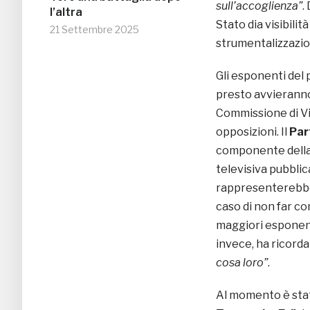
sull’accoglienza”
.
l’altra
Stato dia visibilità
21 Settembre 2025
strumentalizzazio
Gli esponenti del 
presto avvieranno 
Commissione di Vig
opposizioni. Il
Par
componente della V
televisiva pubbl
rappresenterebb
caso di non far co
maggiori esponent
invece, ha ricorda
cosa loro”
.
Al momento è sta