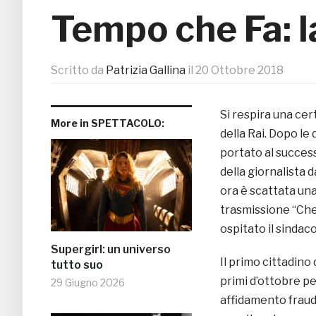
Tempo che Fa: l
Scritto da
Patrizia Gallina
il
20 Ottobre 2018
Si respira una cert
More in SPETTACOLO:
della Rai. Dopo le 
portato al success
della giornalista d
ora è scattata un
trasmissione “Ch
ospitato il sindaco
Supergirl: un universo
Il primo cittadin
tutto suo
primi d’ottobre p
29 Giugno 2026
affidamento fraudol