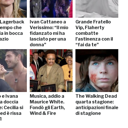
a Lagerback
Ivan Cattaneo a
Grande Fratello
tempo che
Verissimo: “Il mio
Vip, Flaherty
ia in bocca
fidanzato mi ha
combatte
azio
lasciato per una
l’astinenza con il
donna”
“fai da te”
 e Ivana
Musica, addio a
The Walking Dead
a doccia
Maurice White.
quarta stagione:
: Cecilia si
Fondò gli Earth,
anticipazioni finale
 ed è rissa
Wind & Fire
di stagione
]