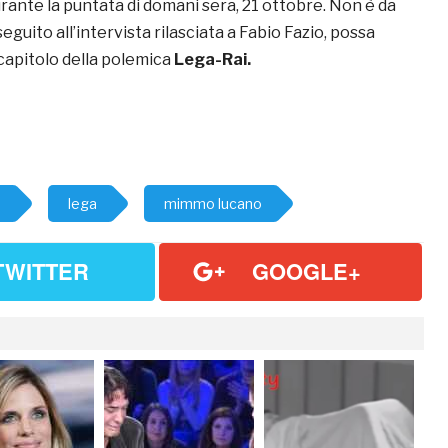
rante la puntata di domani sera, 21 ottobre. Non è da
eguito all’intervista rilasciata a Fabio Fazio, possa
capitolo della polemica
Lega-Rai.
a
lega
mimmo lucano
TWITTER
GOOGLE+