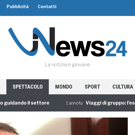
Pubblicità
Contatti
La notizia è giovane
SPETTACOLO
MONDO
SPORT
CULTURA
ando il settore
Viaggi di gruppo: l’esperie
1 annofa