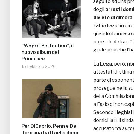
seguito ad una pr
degli
arresti domic
divieto di dimora
Fabio Fazio in dir
quando il sindaco 
non solo del suo 
“Way of Perfection”, il
giudiziaria che l’h
nuovo album dei
Primaluce
La
Lega
, però, no
15 Febbraio 2026
attestati di stima 
parte di esponenti
prosegue nella su
della Commissione
a Fazio di non osp
Secondo i leghisti,
domiciliari, il si
Per DiCaprio, Penn e Del
accusato
“di aver 
Toro una battaglia dopo