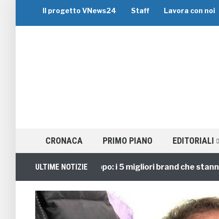
Il progetto VNews24
Staff
Lavora con noi
CRONACA
PRIMO PIANO
EDITORIALI
Viaggi di Gruppo: i 5 migliori brand che stanno guid
ULTIME NOTIZIE