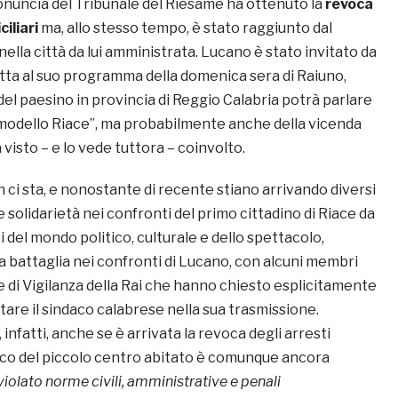
onuncia del Tribunale del Riesame ha ottenuto la
revoca
iliari
ma, allo stesso tempo, è stato raggiunto dal
nella città da lui amministrata. Lucano è stato invitato da
etta al suo programma della domenica sera di Raiuno,
del paesino in provincia di Reggio Calabria potrà parlare
“modello Riace”, ma probabilmente anche della vicenda
a visto – e lo vede tuttora – coinvolto.
n ci sta, e nonostante di recente stiano arrivando diversi
e solidarietà nei confronti del primo cittadino di Riace da
 del mondo politico, culturale e dello spettacolo,
a battaglia nei confronti di Lucano, con alcuni membri
 di Vigilanza della Rai che hanno chiesto esplicitamente
itare il sindaco calabrese nella sua trasmissione.
 infatti, anche se è arrivata la revoca degli arresti
ndaco del piccolo centro abitato è comunque ancora
violato norme civili, amministrative e penali