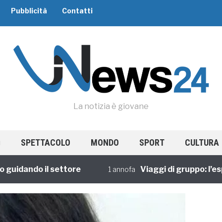
Pubblicità
Contatti
La notizia è giovane
SPETTACOLO
MONDO
SPORT
CULTURA
dando il settore
Viaggi di gruppo: l’esperi
1 annofa