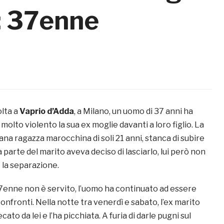
o: 37enne
olta a
Vaprio d’Adda
, a Milano, un uomo di 37 anni ha
molto violento la sua ex moglie davanti a loro figlio. La
ana ragazza marocchina di soli 21 anni, stanca di subire
a parte del marito aveva deciso di lasciarlo, lui però non
la separazione.
37enne non è servito, l’uomo ha continuato ad essere
confronti. Nella notte tra venerdì e sabato, l’ex marito
ecato da lei e l’ha picchiata. A furia di darle pugni sul