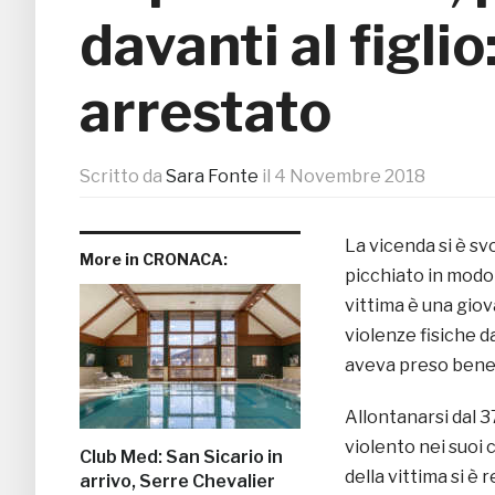
davanti al figli
arrestato
Scritto da
Sara Fonte
il
4 Novembre 2018
La vicenda si è sv
More in CRONACA:
picchiato in modo 
vittima è una giov
violenze fisiche d
aveva preso bene 
Allontanarsi dal 
violento nei suoi 
Club Med: San Sicario in
della vittima si è r
arrivo, Serre Chevalier