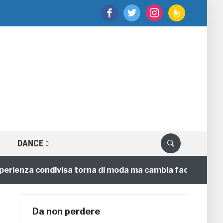
facebook
twitter
instagram
feedburner
DANCE
enza condivisa torna di moda ma cambia faccia
4 ann
Da non perdere