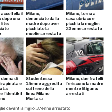
 accoltella il
Milano,
Milano, torna a
lo dopo una
denunciato dalla
casa ubriaco e
lite:
madre dopo aver
picchia la moglie:
iato
picchiato la
33enne arrestato
e
moglie: arrestato
 donna di
Studentessa
Milano, due fratelli
 rapinata e
15enne aggredita
feriscono la madre
ata:
sul treno della
mentre litigano:
e l’identikit
linea Milano-
arrestati
omo
Mortara
glie davanti al figlio: 37enne arrestato