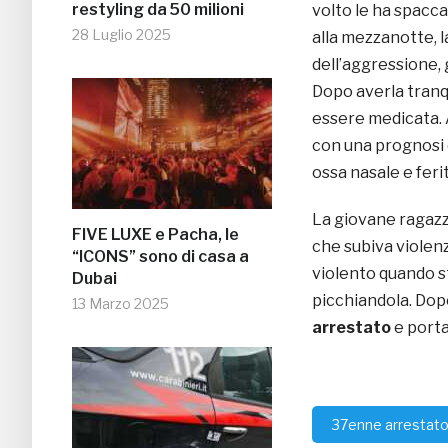
restyling da 50 milioni
volto le ha spaccat
28 Luglio 2025
alla mezzanotte, l
dell’aggressione, 
Dopo averla tranqu
essere medicata. A
con una prognosi d
ossa nasale e feri
La giovane ragazz
FIVE LUXE e Pacha, le
che subiva violenz
“ICONS” sono di casa a
violento quando s
Dubai
picchiandola. Dopo
13 Marzo 2025
arrestato
e porta
37enne arrestat