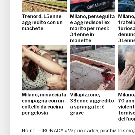
Trenord, 15enne
Milano, perseguita
Milano,
aggredito con un
e aggredisce l’ex
fratel
machete
marito per mesi:
furiosa 
34enne in
denunc
manette
31enn
Milano, minaccia la
Villapizzone,
Milano,
compagna con un
33enne aggredito
70 anni
coltello da cucina
a sprangate: è
violent
per gelosia
grave
fornisc
dell’u
Home
»
CRONACA
»
Vaprio d’Adda, picchia l’ex mo