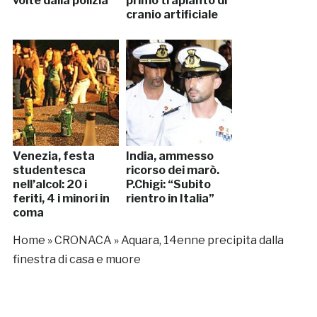
volte dalla polizia
primo trapianto di
cranio artificiale
Venezia, festa
India, ammesso
studentesca
ricorso dei marò.
nell’alcol: 20 i
P.Chigi: “Subito
feriti, 4 i minori in
rientro in Italia”
coma
Home
»
CRONACA
»
Aquara, 14enne precipita dalla
finestra di casa e muore