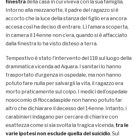
finestra
della casa in cui viveva con la sua famiglia.
Intorno alla mezzanotte, il padre del ragazzo si è
accorto che la luce della stanza del figlio era ancora
accesa così ha deciso di entrare. Lì l’amara scoperta,
in camera il 14enne non c’era, quando si è affacciato
dalla finestra lo ha visto disteso a terra.
Tempestivo è stato l’intervento del 118 sul luogo della
drammatica vicenda ad Aquara. I sanitari lo hanno
trasportato d’urgenza in ospedale, ma non hanno
potuto fare nulla per salvargli la vita, il ragazzo era
morto praticamente sul colpo. I medici dell’ospedale
nosocomio di Roccadaspide non hanno potuto far
altro che dichiarare il decesso del 14enne. Intanto, i
carabinieri indagano per cercare di chiarire con
esattezza come si sia svolta la tragica vicenda,
tra le
varie ipotesi non esclude quella del suicidio
. Sul