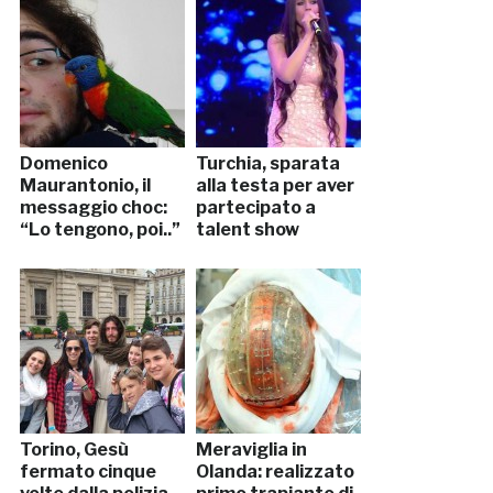
Domenico
Turchia, sparata
Maurantonio, il
alla testa per aver
messaggio choc:
partecipato a
“Lo tengono, poi..”
talent show
Torino, Gesù
Meraviglia in
fermato cinque
Olanda: realizzato