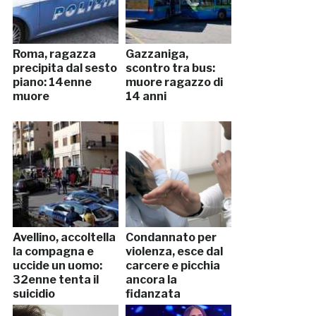
Roma, ragazza
Gazzaniga,
precipita dal sesto
scontro tra bus:
piano: 14enne
muore ragazzo di
muore
14 anni
Avellino, accoltella
Condannato per
la compagna e
violenza, esce dal
uccide un uomo:
carcere e picchia
32enne tenta il
ancora la
suicidio
fidanzata