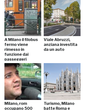
A Milano il filobus
Viale Abruzzi,
fermo viene
anziana investita
rimesso in
da un auto
funzione dai
passeggeri
Milano, rom
Turismo, Milano
occupano 500
batte Roma e