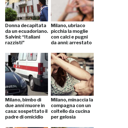
Donna decapitata
Milano, ubriaco
da un ecuadoriano.
picchia la moglie
Salvini: “Italiani
con calci e pugni
razzisti”
da anni: arrestato
Milano, bimbo di
Milano, minaccia la
due anni muore in
compagna con un
casa: sospettato il
coltello da cucina
padre di omicidio
per gelosia