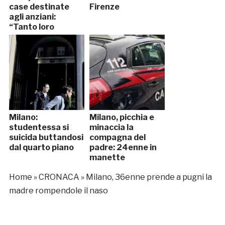
case destinate
Firenze
agli anziani:
“Tanto loro
muoiono”
Milano:
Milano, picchia e
studentessa si
minaccia la
suicida buttandosi
compagna del
dal quarto piano
padre: 24enne in
manette
Home
»
CRONACA
»
Milano, 36enne prende a pugni la
madre rompendole il naso