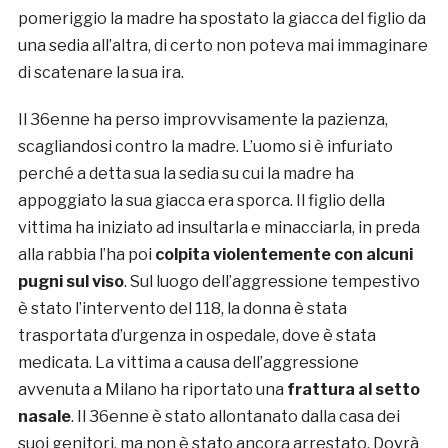
pomeriggio la madre ha spostato la giacca del figlio da
una sedia all’altra, di certo non poteva mai immaginare
di scatenare la sua ira.
Il 36enne ha perso improvvisamente la pazienza,
scagliandosi contro la madre. L’uomo si è infuriato
perché a detta sua la sedia su cui la madre ha
appoggiato la sua giacca era sporca. Il figlio della
vittima ha iniziato ad insultarla e minacciarla, in preda
alla rabbia l’ha poi
colpita violentemente con alcuni
pugni sul viso
. Sul luogo dell’aggressione tempestivo
è stato l’intervento del 118, la donna è stata
trasportata d’urgenza in ospedale, dove è stata
medicata. La vittima a causa dell’aggressione
avvenuta a Milano ha riportato una
frattura al setto
nasale
. Il 36enne è stato allontanato dalla casa dei
suoi genitori, ma non è stato ancora arrestato. Dovrà