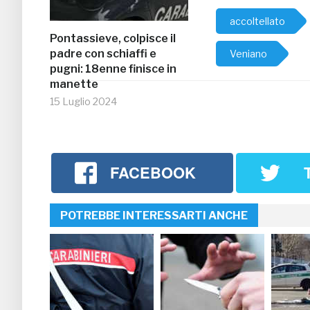
accoltellato
Pontassieve, colpisce il
padre con schiaffi e
Veniano
pugni: 18enne finisce in
manette
15 Luglio 2024
FACEBOOK
POTREBBE INTERESSARTI ANCHE