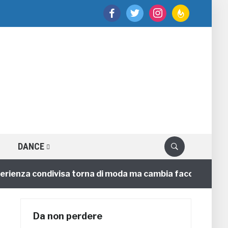
facebook
twitter
instagram
feedburner
DANCE
nza condivisa torna di moda ma cambia faccia
4 annif
Da non perdere