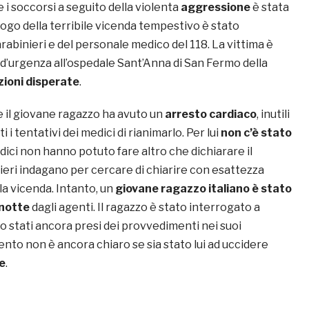
e i soccorsi a seguito della violenta
aggressione
è stata
uogo della terribile vicenda tempestivo è stato
arabinieri e del personale medico del 118. La vittima è
 d’urgenza all’ospedale Sant’Anna di San Fermo della
zioni disperate
.
e il giovane ragazzo ha avuto un
arresto cardiaco
, inutili
ti i tentativi dei medici di rianimarlo. Per lui
non c’è stato
edici non hanno potuto fare altro che dichiarare il
ieri indagano per cercare di chiarire con esattezza
 la vicenda. Intanto, un
giovane ragazzo italiano è stato
 notte
dagli agenti. Il ragazzo è stato interrogato a
o stati ancora presi dei provvedimenti nei suoi
nto non è ancora chiaro se sia stato lui ad uccidere
e
.