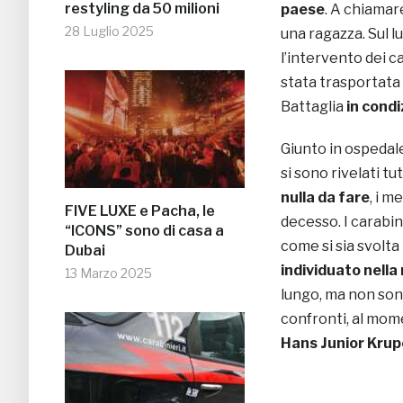
restyling da 50 milioni
paese
. A chiamar
28 Luglio 2025
una ragazza. Sul l
l’intervento dei c
stata trasportata
Battaglia
in condi
Giunto in ospedal
si sono rivelati tut
nulla da fare
, i m
FIVE LUXE e Pacha, le
decesso. I carabin
“ICONS” sono di casa a
come si sia svolta
Dubai
individuato nella
13 Marzo 2025
lungo, ma non son
confronti, al mome
Hans Junior Krup