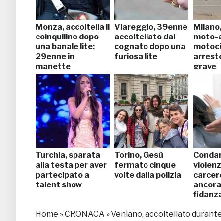
Monza, accoltella il
Viareggio, 39enne
Milano
coinquilino dopo
accoltellato dal
moto-a
una banale lite:
cognato dopo una
motocic
29enne in
furiosa lite
arresto
manette
grave
Turchia, sparata
Torino, Gesù
Condan
alla testa per aver
fermato cinque
violenz
partecipato a
volte dalla polizia
carcere
talent show
ancora
fidanz
Home
»
CRONACA
»
Veniano, accoltellato durante