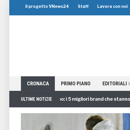
Il progetto VNews24
Staff
Lavora con noi
CRONACA
PRIMO PIANO
EDITORIALI
Viaggi di Gruppo: i 5 migliori brand che stanno guida
ULTIME NOTIZIE