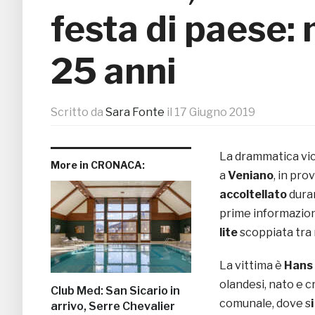
festa di paese:
25 anni
Scritto da
Sara Fonte
il
17 Giugno 2019
La drammatica vice
More in CRONACA:
a
Veniano
, in pro
accoltellato
duran
prime informazion
lite
scoppiata tra 
La vittima è
Hans 
olandesi, nato e c
Club Med: San Sicario in
comunale, dove s
arrivo, Serre Chevalier