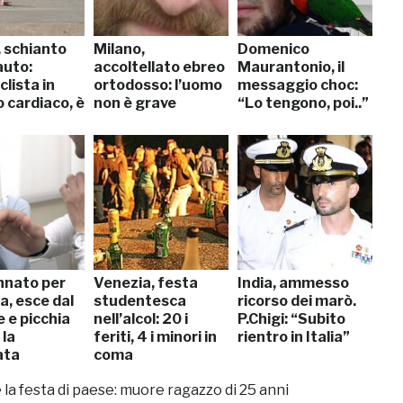
, schianto
Milano,
Domenico
uto:
accoltellato ebreo
Maurantonio, il
lista in
ortodosso: l’uomo
messaggio choc:
 cardiaco, è
non è grave
“Lo tengono, poi..”
nato per
Venezia, festa
India, ammesso
a, esce dal
studentesca
ricorso dei marò.
 e picchia
nell’alcol: 20 i
P.Chigi: “Subito
 la
feriti, 4 i minori in
rientro in Italia”
ata
coma
 la festa di paese: muore ragazzo di 25 anni