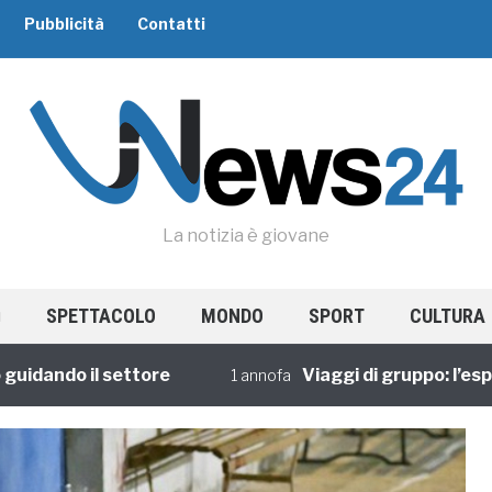
Pubblicità
Contatti
La notizia è giovane
SPETTACOLO
MONDO
SPORT
CULTURA
ndo il settore
Viaggi di gruppo: l’esperie
1 annofa