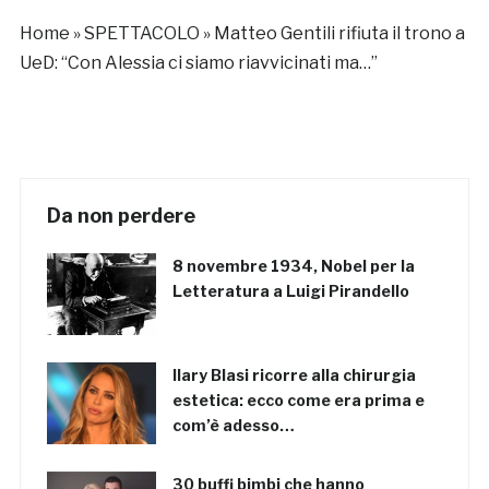
Home
»
SPETTACOLO
»
Matteo Gentili rifiuta il trono a
UeD: “Con Alessia ci siamo riavvicinati ma…”
Da non perdere
8 novembre 1934, Nobel per la
Letteratura a Luigi Pirandello
Ilary Blasi ricorre alla chirurgia
estetica: ecco come era prima e
com’è adesso…
30 buffi bimbi che hanno