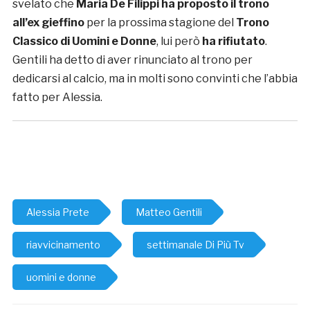
svelato che
Maria De Filippi ha proposto il trono
all’ex gieffino
per la prossima stagione del
Trono
Classico di Uomini e Donne
, lui però
ha rifiutato
.
Gentili ha detto di aver rinunciato al trono per
dedicarsi al calcio, ma in molti sono convinti che l’abbia
fatto per Alessia.
Alessia Prete
Matteo Gentili
riavvicinamento
settimanale Di Più Tv
uomini e donne