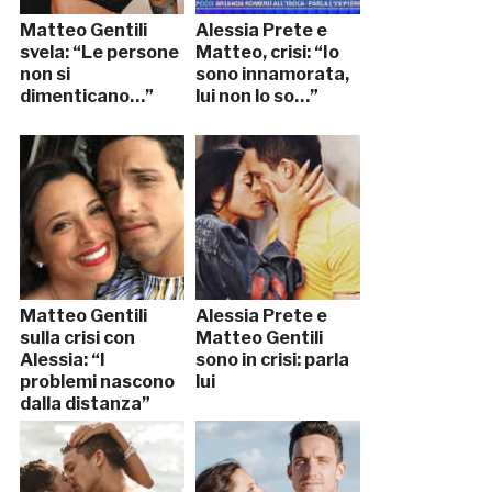
Matteo Gentili
Alessia Prete e
svela: “Le persone
Matteo, crisi: “Io
non si
sono innamorata,
dimenticano…”
lui non lo so…”
Matteo Gentili
Alessia Prete e
sulla crisi con
Matteo Gentili
Alessia: “I
sono in crisi: parla
problemi nascono
lui
dalla distanza”