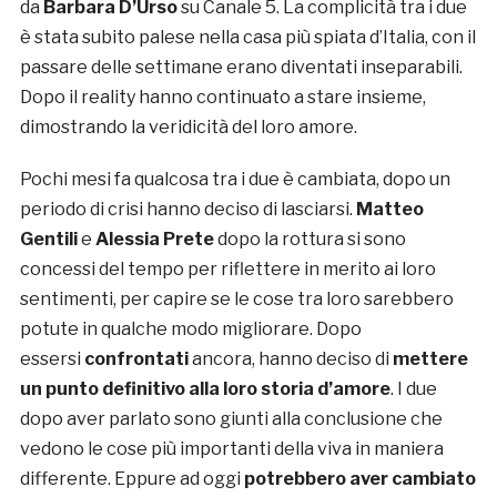
da
Barbara D’Urso
su Canale 5. La complicità tra i due
è stata subito palese nella casa più spiata d’Italia, con il
passare delle settimane erano diventati inseparabili.
Dopo il reality hanno continuato a stare insieme,
dimostrando la veridicità del loro amore.
Pochi mesi fa qualcosa tra i due è cambiata, dopo un
periodo di crisi hanno deciso di lasciarsi.
Matteo
Gentili
e
Alessia Prete
dopo la rottura si sono
concessi del tempo per riflettere in merito ai loro
sentimenti, per capire se le cose tra loro sarebbero
potute in qualche modo migliorare. Dopo
essersi
confrontati
ancora, hanno deciso di
mettere
un punto definitivo alla loro storia d’amore
. I due
dopo aver parlato sono giunti alla conclusione che
vedono le cose più importanti della viva in maniera
differente. Eppure ad oggi
potrebbero aver cambiato