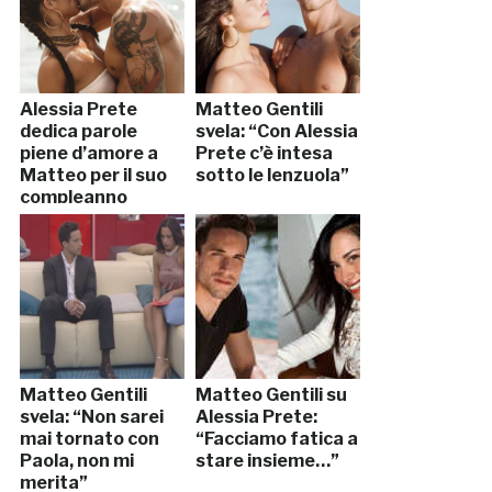
Alessia Prete
Matteo Gentili
dedica parole
svela: “Con Alessia
piene d’amore a
Prete c’è intesa
Matteo per il suo
sotto le lenzuola”
compleanno
Matteo Gentili
Matteo Gentili su
svela: “Non sarei
Alessia Prete:
mai tornato con
“Facciamo fatica a
Paola, non mi
stare insieme…”
merita”