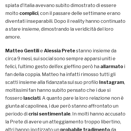
spiata d’Italia avevano subito dimostrato di essere
molto
complici
, con il passare delle settimane erano
diventati inseparabili. Dopo il reality hanno continuato
a stare insieme, dimostrando la veridicità del loro
amore.
Matteo Gentili
e
Alessia Prete
stanno insieme da
circa 9 mesi, sui social sono sempre apparsi uniti e
felici, l’ultimo gesto dell’ex gieffino però ha
allarmato
i
fan della coppia. Matteo ha infatti rimosso tutti gli
scatti insieme alla fidanzata sul suo profilo
Instagram
,
moltissimi fan hanno subito pensato che i due si
fossero
lasciati
. A quanto pare la loro relazione non è
giunta al capolinea, i due però stanno affrontato un
periodo di
crisi sentimentale
. In molti hanno accusato
la Prete di avere un atteggiamento troppo libertino,
altri hanno ipotizzato un
probabile tradimento
da