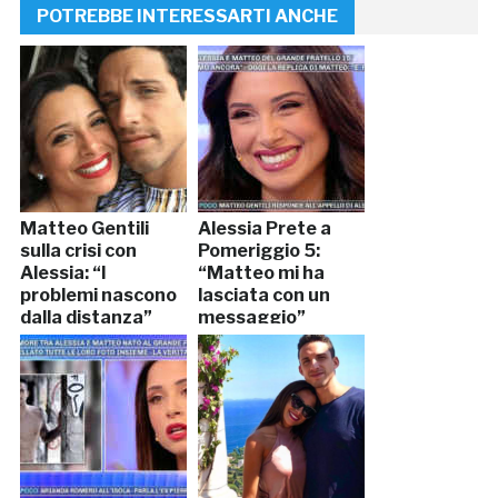
POTREBBE INTERESSARTI ANCHE
Matteo Gentili
Alessia Prete a
sulla crisi con
Pomeriggio 5:
Alessia: “I
“Matteo mi ha
problemi nascono
lasciata con un
dalla distanza”
messaggio”