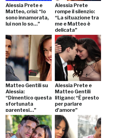
Alessia Prete e
Alessia Prete
Matteo, crisi: “Io
rompe il silenzio:
sono innamorata,
“La situazione tra
lui non lo so…”
me e Matteo è
delicata”
Matteo Gentili su
Alessia Prete e
Alessia:
Matteo Gentili
“Dimentico questa
litigano: “È presto
sfortunata
per parlare
parentesi…”
d’amore”