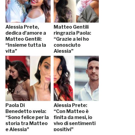
Alessia Prete,
Matteo Gentili
dedica d’amore a
ringrazia Paola:
Matteo Gentili:
“Grazie a lei ho
“Insieme tutta la
conosciuto
vita”
Alessia”
Paola Di
Alessia Prete:
Benedetto svela:
“Con Matteo è
“Sono felice per la
finita da mesi, io
storia tra Matteo
vivo di sentimenti
e Alessia”
positivi”