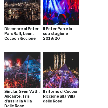
Dicembre al Peter
Il Peter Pan e la
Pan: Ralf, Leon,
sua stagione
Cocoon Riccione
2019/20
Sinclar, Sven Väth,
Il ritorno di Cocoon
Alicante. Tris
Riccione alla Villa
d’assi alla Villa
delle Rose
Delle Rose