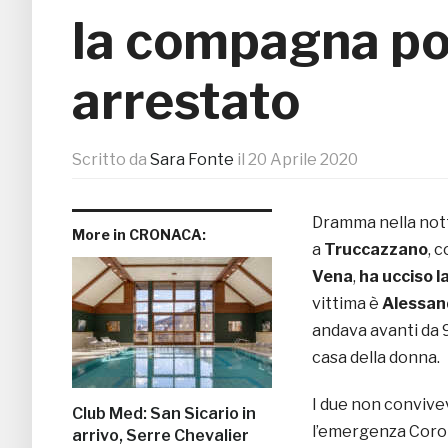
la compagna poi
arrestato
Scritto da
Sara Fonte
il
20 Aprile 2020
Dramma nella nott
More in CRONACA:
a
Truccazzano
, 
Vena
,
ha ucciso 
vittima è
Alessan
andava avanti da 9
casa della donna.
I due non convive
Club Med: San Sicario in
l’emergenza Coro
arrivo, Serre Chevalier