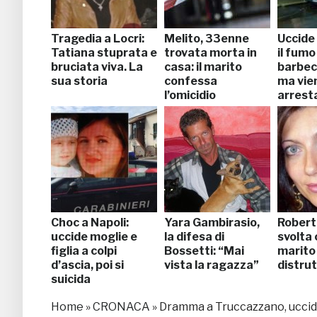
Tragedia a Locri:
Melito, 33enne
Uccide 
Tatiana stuprata e
trovata morta in
il fumo
bruciata viva. La
casa: il marito
barbec
sua storia
confessa
ma vie
l’omicidio
arrest
Choc a Napoli:
Yara Gambirasio,
Robert
uccide moglie e
la difesa di
svolta 
figlia a colpi
Bossetti: “Mai
marito
d’ascia, poi si
vista la ragazza”
distrut
suicida
Home
»
CRONACA
»
Dramma a Truccazzano, uccide