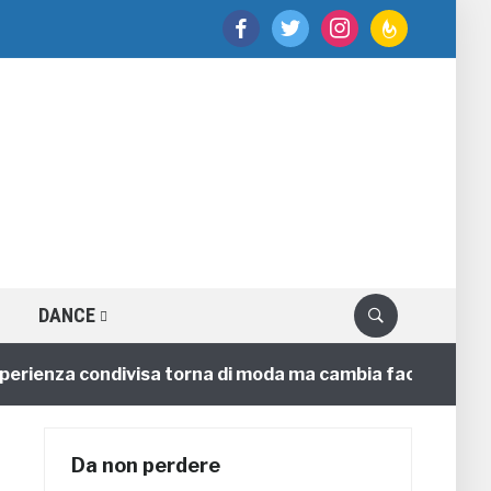
facebook
twitter
instagram
feedburner
DANCE
enza condivisa torna di moda ma cambia faccia
4 anni
Da non perdere