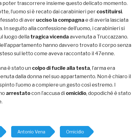
 da poter trascorrere insieme questo delicato momento.
otte, l’uomo si è recato dai carabinieri per
costituirsi
.
nfessato di aver
ucciso la compagna
e di averla lasciata
a. In seguito alla confessione dell’uomo, i carabinieri si
ul luogo della
tragica vicenda
avvenuta a Truccazzano.
o dell’appartamento hanno davvero trovato il corpo senza
isteso sul letto come aveva raccontato il 47enne.
nna è stato un
colpo di fucile alla testa
, l’arma era
nuta dalla donna nel suo appartamento. Non è chiaro il
spinto l’uomo a compiere un gesto così estremo. I
nno
arrestato
con l’accusa di
omicidio
, dopodiché è stato
e.
Antonio Vena
Omicidio