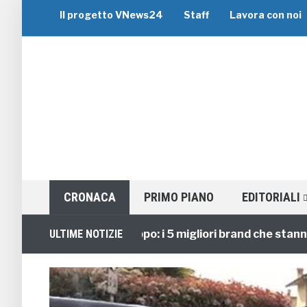
Il progetto VNews24
Staff
Lavora con noi
CRONACA
PRIMO PIANO
EDITORIALI
Viaggi di Gruppo: i 5 migliori brand che stanno guid
ULTIME NOTIZIE