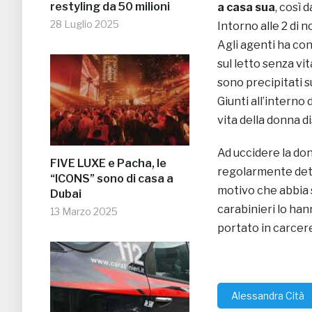
restyling da 50 milioni
a casa sua
, così
28 Luglio 2025
Intorno alle 2 di n
Agli agenti ha co
sul letto senza vit
sono precipitati s
Giunti all’intern
vita della donna d
Ad uccidere la do
FIVE LUXE e Pacha, le
regolarmente dete
“ICONS” sono di casa a
motivo che abbia 
Dubai
carabinieri lo ha
13 Marzo 2025
portato in carcer
Alessandra Cità