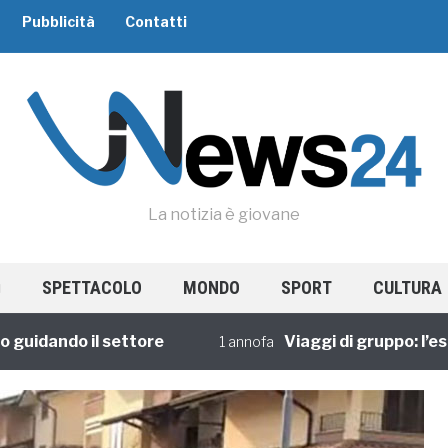
Pubblicità
Contatti
La notizia è giovane
SPETTACOLO
MONDO
SPORT
CULTURA
ando il settore
Viaggi di gruppo: l’esperi
1 annofa