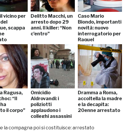
il vicino per
Delitto Macchi, un
Caso Mario
 del
arresto dopo 29
Biondo, importanti
ue, scappa
anni. Il killer: “Non
novità: nuovo
ne
c’entro”
interrogatorio per
ato
Raquel
a Ragusa,
Omicidio
Dramma a Roma,
choc: “Il
Aldrovandi: i
accoltella la madre
 ha
poliziotti
e la decapita:
to il corpo”
applaudono i
20enne arrestato
colleghi assassini
 la compagna poi si costituisce: arrestato