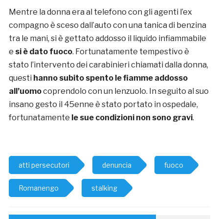
Mentre la donna era al telefono con gli agenti l’ex
compagno è sceso dall’auto con una tanica di benzina
tra le mani, si è gettato addosso il liquido infiammabile
e
si è dato fuoco
. Fortunatamente tempestivo è
stato l’intervento dei carabinieri chiamati dalla donna,
questi
hanno subito spento le fiamme addosso
all’uomo
coprendolo con un lenzuolo. In seguito al suo
insano gesto il 45enne è stato portato in ospedale,
fortunatamente
le sue condizioni non sono gravi
.
atti persecutori
denuncia
fuoco
Romanengo
stalking