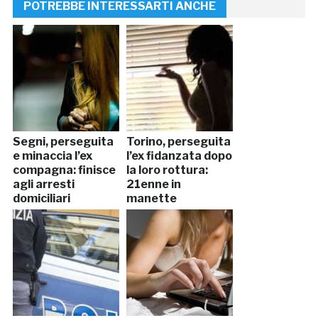
POTREBBE INTERESSARTI ANCHE
Segni, perseguita
Torino, perseguita
e minaccia l’ex
l’ex fidanzata dopo
compagna: finisce
la loro rottura:
agli arresti
21enne in
domiciliari
manette