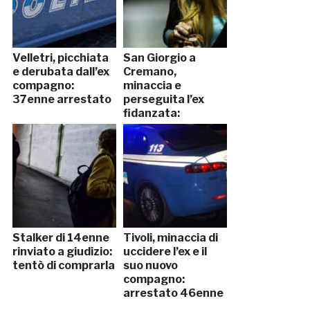
Velletri, picchiata
San Giorgio a
e derubata dall’ex
Cremano,
compagno:
minaccia e
37enne arrestato
perseguita l’ex
fidanzata:
arrestato
Stalker di 14enne
Tivoli, minaccia di
rinviato a giudizio:
uccidere l’ex e il
tentò di comprarla
suo nuovo
compagno:
arrestato 46enne