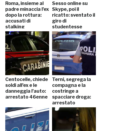
Roma, insieme al
Sesso online su
padre minaccia l’ex
Skype, poi il
dopo la rottura:
ricatto: sventato il
accusati di
giro di
stalking
studentesse
Centocelle, chiede
Terni, segrega la
soldi all’ex e le
compagna e la
danneggia l’auto:
costringe a
arrestato 46enne
spacciare droga:
arrestato