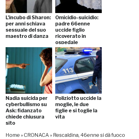
L’incubo di Sharon:
Omicidio-suicidio:
per anni schiava
padre 66enne
sessuale del suo
uccide figlio
maestro di danza
ricoverato in
ospedale
Nadia suicida per
Poliziotto uccide la
cyberbullismo su
moglie, le due
Ask: fidanzato
figlie e si toglie la
chiede chiusura
vita
sito
Home
»
CRONACA
»
Rescaldina, 46enne si dà fuoco