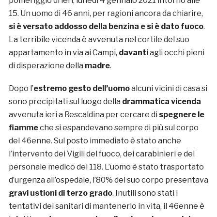
pomeriggio di ieri, lunedì 4 gennaio 2021 intorno alle
15. Un uomo di 46 anni, per ragioni ancora da chiarire,
si è versato addosso della benzina e si è dato fuoco
.
La terribile vicenda è avvenuta nel cortile del suo
appartamento in via ai Campi,
davanti
agli occhi pieni
di disperazione della
madre
.
Dopo l’
estremo gesto dell’uomo
alcuni vicini di casa si
sono precipitati sul luogo della
drammatica vicenda
avvenuta ieri a Rescaldina per cercare di
spegnere le
fiamme
che si espandevano sempre di più sul corpo
del 46enne. Sul posto immediato è stato anche
l’intervento dei Vigili del fuoco, dei carabinieri e del
personale medico del 118. L’uomo è stato trasportato
d’urgenza all’ospedale, l’80% del suo corpo presentava
gravi ustioni di terzo grado
. Inutili sono stati i
tentativi dei sanitari di mantenerlo in vita, il 46enne è