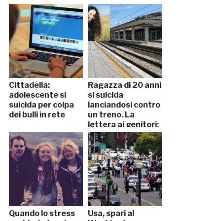
Cittadella:
Ragazza di 20 anni
adolescente si
si suicida
suicida per colpa
lanciandosi contro
dei bulli in rete
un treno. La
lettera ai genitori:
“Scusate se ho…”
Quando lo stress
Usa, spari al