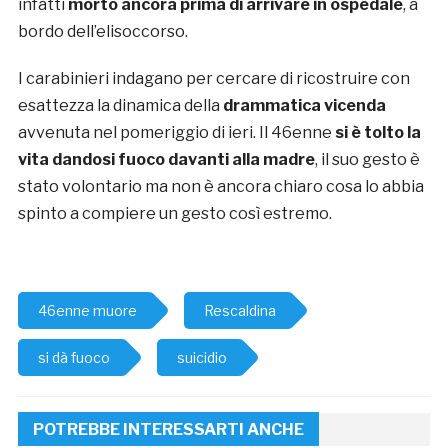
infatti
morto ancora prima di arrivare in ospedale
, a
bordo dell’elisoccorso.
I carabinieri indagano per cercare di ricostruire con
esattezza la dinamica della
drammatica vicenda
avvenuta nel pomeriggio di ieri. Il 46enne
si è tolto la
vita dandosi fuoco davanti alla madre
, il suo gesto è
stato volontario ma non è ancora chiaro cosa lo abbia
spinto a compiere un gesto così estremo.
46enne muore
Rescaldina
si dà fuoco
suicidio
POTREBBE INTERESSARTI ANCHE