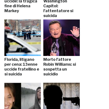
uccide: la tragica
Washington
fine di Helena
Capitol:
Markey
l’attentatore si
suicida
Florida, litigano
Morto l’attore
per cena: 13enne
Robin Williams: si
uccide fratellino e
sospetta un
si suicida
suicidio