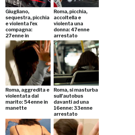
Giugliano,
Roma, picchia,
sequestra, picchia
accoltella e
e violenta l’ex
violenta una
compagna:
donna: 47enne
27enne in
arrestato
manette
Roma, aggredita e
Roma, si masturba
violentata dal
sull’autobus
marito: 54enne in
davanti ad una
manette
16enne: 33enne
arrestato