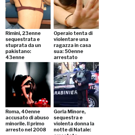
Rimini, 23enne
Operaio tenta di
sequestrata e
violentare una
stuprata da un
ragazza in casa
pakistano:
sua: 50enne
43enne
arrestato
denunciato
Roma, 40enne
Gorla Minore,
accusato di abuso
sequestra e
minorile. Il primo
violenta donna la
arresto nel 2008
notte di Natale: