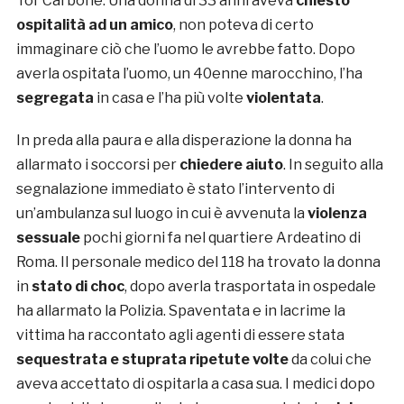
Tor Carbone. Una donna di 33 anni aveva
chiesto
ospitalità ad un amico
, non poteva di certo
immaginare ciò che l’uomo le avrebbe fatto. Dopo
averla ospitata l’uomo, un 40enne marocchino, l’ha
segregata
in casa e l’ha più volte
violentata
.
In preda alla paura e alla disperazione la donna ha
allarmato i soccorsi per
chiedere aiuto
. In seguito alla
segnalazione immediato è stato l’intervento di
un’ambulanza sul luogo in cui è avvenuta la
violenza
sessuale
pochi giorni fa nel quartiere Ardeatino di
Roma. Il personale medico del 118 ha trovato la donna
in
stato di choc
, dopo averla trasportata in ospedale
ha allarmato la Polizia. Spaventata e in lacrime la
vittima ha raccontato agli agenti di essere stata
sequestrata e stuprata
ripetute volte
da colui che
aveva accettato di ospitarla a casa sua. I medici dopo