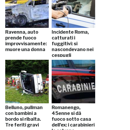
Ravenna, auto
Incidente Roma,
prende fuoco
catturati i
improvvisamente:
fuggitivi: si
muore una donna
nascondevano nei
cespugli
Belluno, pullman
Romanengo,
con bambini a
45enne si dà
bordo si ribalta.
fuoco sotto casa
Tre feriti gravi
dell’ex: i carabinieri