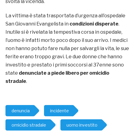
svolta la vicenda.
La vittima è stata trasportata d’urgenza all’ospedale
San Giovanni Evangelista in
condizioni disperate
.
Inutile si è rivelata la tempestiva corsa in ospedale,
l’uomo è infatti morto poco dopo il suo arrivo. I medici
non hanno potuto fare nulla per salvargli la vita, le sue
ferite erano troppo gravi. Le due donne che hanno
investito e prestato i primi soccorsi al 37enne sono
state
denunciate a piede libero per omicidio
stradale
.
denuncia
incidente
omicidio stradale
uomo investito