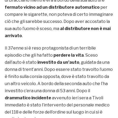
di Bracciano mentre era a bordo della sua auto si è
fermato vicino ad un distributore automatico
per
compare le sigarette, non poteva di certo immaginare
ciò che gli sarebbe successo. Dopo aver accostato la
sua auto l’uomo è sceso, ma
al distributore non è mai
arrivato
.
Il 37enne si è reso protagonista di un terribile
episodio che gli ha fatto
perdere la vita
. Sceso
dall’auto è stato
investito da un’auto
, guidata da una
donna di trent’anni. Dopo essere stato travolto l’uomo
è finito sulla corsia opposta, dove è stato travolto da
un altro veicolo. A bordo della seconda auto che l’ha
investito c’era una donna di 53 anni. Dopo il
d
rammatico incidente
avvenuto ieri sera a Tivoli
immediato è stato l’intervento del personale medico
del 118 e delle forze dell’ordine sul luogo in cui si è