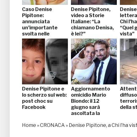
Caso Denise
Denise Pipitone,
Denise
Pipitone:
video a Storie
letter
annunciata
Italiane: “La
Chi l’h
un’importante
chiamano Denisa,
“Quel g
svolta nelle
è lei?”
vista”
indagini
Denise Pipitone e
Aggiornamento
Attent
lo scherzo sul web:
omicidio Mario
diffuso
post choc su
Biondo: il 12
terrori
Facebook
giugno sarà
della s
ascoltata la
moglie
Home
»
CRONACA
»
Denise Pipitone, a Chi l’ha vis