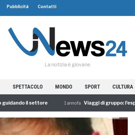
Pubblicità
Contatti
La notizia è giovane
SPETTACOLO
MONDO
SPORT
CULTURA
ando il settore
Viaggi di gruppo: l’esperie
1 annofa