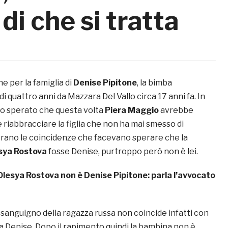
di che si tratta
e per la famiglia di
Denise Pipitone
, la bimba
di quattro anni da Mazzara Del Vallo circa 17 anni fa. In
o sperato che questa volta
Piera Maggio
avrebbe
riabbracciare la figlia che non ha mai smesso di
rano le coincidenze che facevano sperare che la
sya Rostova
fosse Denise, purtroppo però non è lei.
Olesya Rostova non è Denise Pipitone: parla l’avvocato
 sanguigno della ragazza russa non coincide infatti con
la Denise. Dopo il rapimento quindi la bambina non è