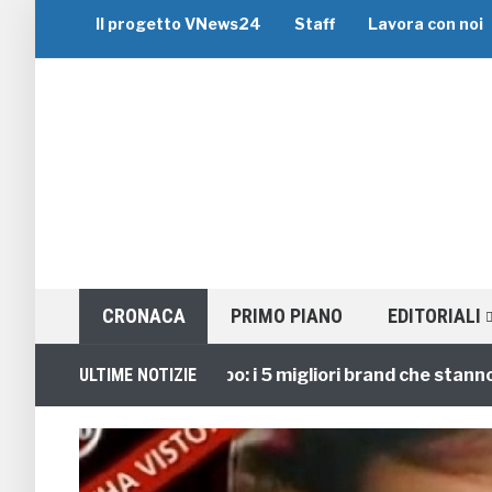
Il progetto VNews24
Staff
Lavora con noi
CRONACA
PRIMO PIANO
EDITORIALI
Viaggi di Gruppo: i 5 migliori brand che stanno guid
ULTIME NOTIZIE