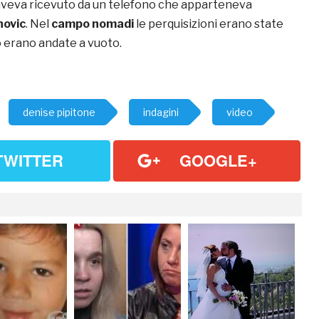
aveva ricevuto da un telefono che apparteneva
novic
. Nel
campo nomadi
le perquisizioni erano state
ò erano andate a vuoto.
denise pipitone
indagini
video
TWITTER
GOOGLE+