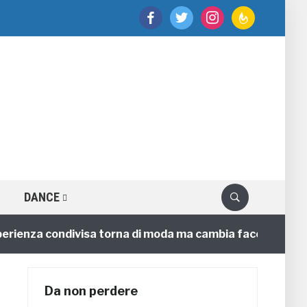
facebook
twitter
instagram
feedburner
DANCE
nza condivisa torna di moda ma cambia faccia
4 annif
Da non perdere