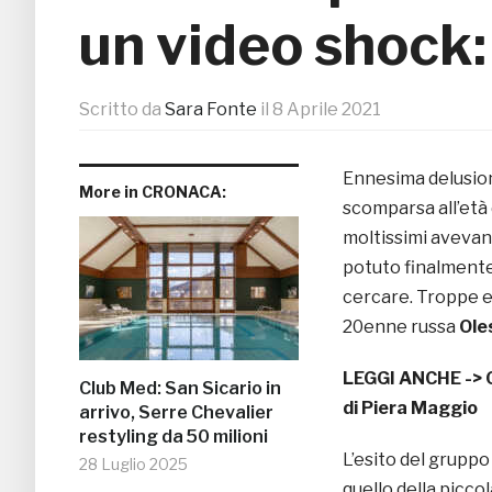
un video shock: 
Scritto da
Sara Fonte
il
8 Aprile 2021
Ennesima delusion
More in CRONACA:
scomparsa all’età 
moltissimi avevan
potuto finalmente 
cercare. Troppe e
20enne russa
Ole
LEGGI ANCHE ->
Club Med: San Sicario in
di Piera Maggio
arrivo, Serre Chevalier
restyling da 50 milioni
L’esito del gruppo
28 Luglio 2025
quello della picco