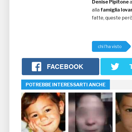
Denise Pipitone
alla
famiglia Iova
fatte, queste per
chi l'ha visto
FACEBOOK
POTREBBE INTERESSARTI ANCHE