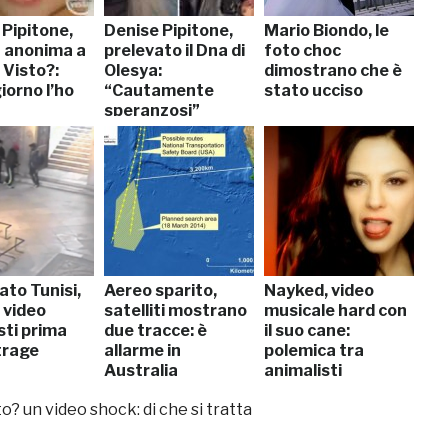
 Pipitone,
Denise Pipitone,
Mario Biondo, le
a anonima a
prelevato il Dna di
foto choc
a Visto?:
Olesya:
dimostrano che è
iorno l’ho
“Cautamente
stato ucciso
speranzosi”
ato Tunisi,
Aereo sparito,
Nayked, video
 video
satelliti mostrano
musicale hard con
sti prima
due tracce: è
il suo cane:
trage
allarme in
polemica tra
Australia
animalisti
to? un video shock: di che si tratta