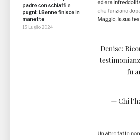
ed era infreddolit
padre con schiaffi e
che l’anziano dopo
pugni: 18enne finisce in
manette
Maggio, la sua te
15 Luglio 2024
Denise: Rico
testimonianz
fu 
— Chi l’h
Un altro fatto non 