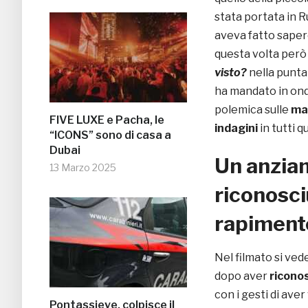
stata portata in R
aveva fatto sape
questa volta però 
visto?
nella punta
ha mandato in on
polemica sulle
ma
FIVE LUXE e Pacha, le
indagini
in tutti q
“ICONS” sono di casa a
Dubai
Un anzian
13 Marzo 2025
riconosci
rapiment
Nel filmato si ved
dopo aver
riconos
con i gesti di ave
Pontassieve, colpisce il