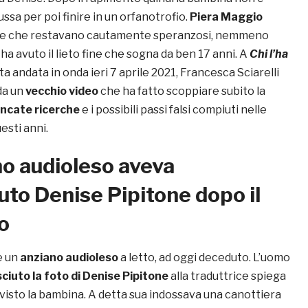
ussa per poi finire in un orfanotrofio.
Piera Maggio
re che restavano cautamente speranzosi, nemmeno
ha avuto il lieto fine che sogna da ben 17 anni. A
Chi l’ha
ta andata in onda ieri 7 aprile 2021, Francesca Sciarelli
da un
vecchio video
che ha fatto scoppiare subito la
ncate ricerche
e i possibili passi falsi compiuti nelle
uesti anni.
o audioleso aveva
uto Denise Pipitone dopo il
o
e un
anziano audioleso
a letto, ad oggi deceduto. L’uomo
ciuto la foto di Denise Pipitone
alla traduttrice spiega
r visto la bambina. A detta sua indossava una canottiera