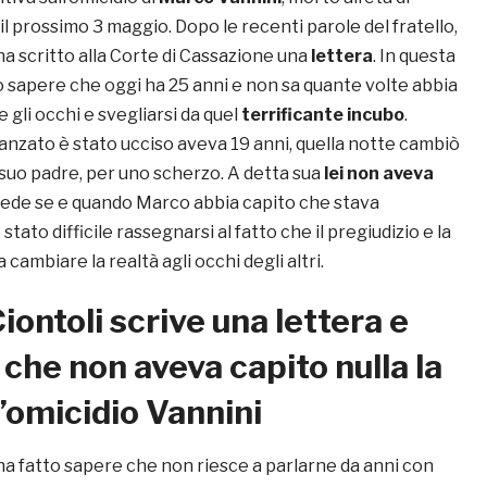
 il prossimo 3 maggio. Dopo le recenti parole del fratello,
ha scritto alla Corte di Cassazione una
lettera
. In questa
o sapere che oggi ha 25 anni e non sa quante volte abbia
e gli occhi e svegliarsi da quel
terrificante incubo
.
danzato è stato ucciso aveva 19 anni, quella notte cambiò
 suo padre, per uno scherzo. A detta sua
lei non aveva
chiede se e quando Marco abbia capito che stava
stato difficile rassegnarsi al fatto che il pregiudizio e la
cambiare la realtà agli occhi degli altri.
iontoli scrive una lettera e
 che non aveva capito nulla la
l’omicidio Vannini
ha fatto sapere che non riesce a parlarne da anni con