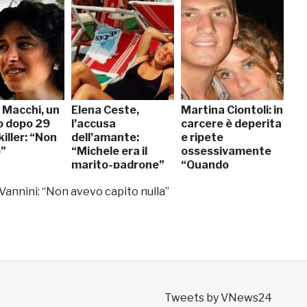
 Macchi, un
Elena Ceste,
Martina Ciontoli: in
o dopo 29
l’accusa
carcere è deperita
 killer: “Non
dell’amante:
e ripete
o”
“Michele era il
ossessivamente
marito-padrone”
“Quando
usciamo”?
 Vannini: “Non avevo capito nulla”
Tweets by VNews24