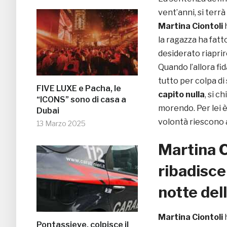
vent’anni, si terrà
Martina Ciontoli
la ragazza ha fatt
desiderato riaprir
Quando l’allora fi
tutto per colpa di
FIVE LUXE e Pacha, le
capito nulla
, si 
“ICONS” sono di casa a
morendo. Per lei è 
Dubai
volontà riescono a 
13 Marzo 2025
Martina C
ribadisce
notte del
Martina Ciontoli
Pontassieve, colpisce il