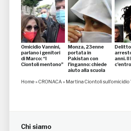
Omicidio Vannini,
Monza, 23enne
Delitto
parlano i genitori
portata in
arrest
di Marco: “I
Pakistan con
anni. Il
Ciontoli mentono”
l’inganno: chiede
c’entr
aiuto alla scuola
Home
»
CRONACA
»
Martina Ciontoli sull’omicidio
Chi siamo