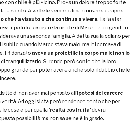
con chi le è più vicino. Prova un dolore troppo forte
o e capito. A volte le sembra di non riuscire a capire
no che ha vissuto e che continua a vivere
. La fa star
on aver potuto piangere la morte di Marco con i genitori
nsiderava una seconda famiglia. A detta sua la odiano per
ti subito quando Marco stava male, ma lei cercava di
. Il fidanzato
aveva un proiettile in corpo ma lei non lo
di tranquillizzarlo. Si rende però conto che la loro
oppo grande per poter avere anche solo il dubbio che le
incere.
etto di non aver mai pensato all’
ipotesi del carcere
 verità. Ad oggi si sta però rendendo conto che per
le cose e per quella
‘realtà costruita’
dovrà
uesta possibilità ma non sa se ne è in grado.