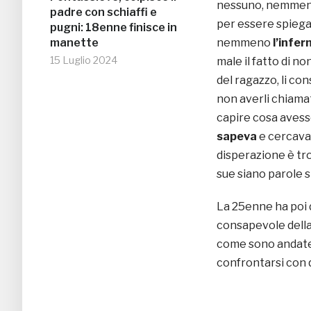
nessuno, nemmeno 
padre con schiaffi e
per essere spiegat
pugni: 18enne finisce in
manette
nemmeno
l’infer
15 Luglio 2024
male il fatto di n
del ragazzo, li co
non averli chiama
capire cosa avesse
sapeva
e cercava 
disperazione è tr
sue siano parole s
La 25enne ha poi d
consapevole della
come sono andate 
confrontarsi con q