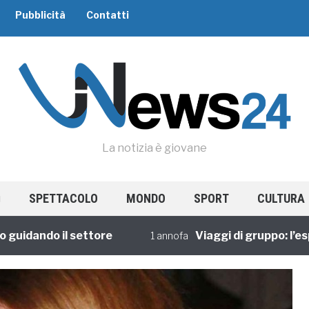
Pubblicità
Contatti
La notizia è giovane
SPETTACOLO
MONDO
SPORT
CULTURA
ando il settore
Viaggi di gruppo: l’esperie
1 annofa