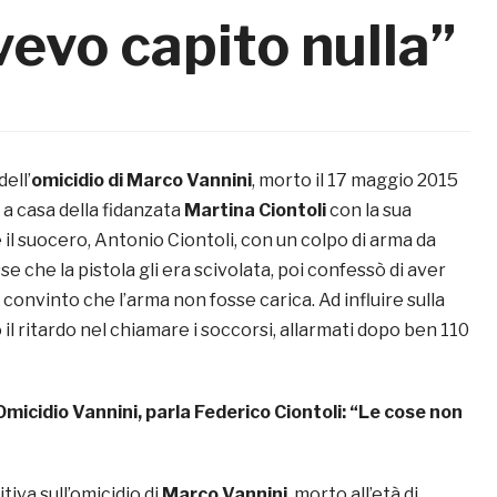
vevo capito nulla”
dell’
omicidio di
Marco Vannini
, morto il 17 maggio 2015
a casa della fidanzata
Martina Ciontoli
con la sua
e il suocero, Antonio Ciontoli, con un colpo di arma da
isse che la pistola gli era scivolata, poi confessò di aver
convinto che l’arma non fosse carica. Ad influire sulla
il ritardo nel chiamare i soccorsi, allarmati dopo ben 110
Omicidio Vannini, parla Federico Ciontoli: “Le cose non
tiva sull’omicidio di
Marco Vannini
, morto all’età di