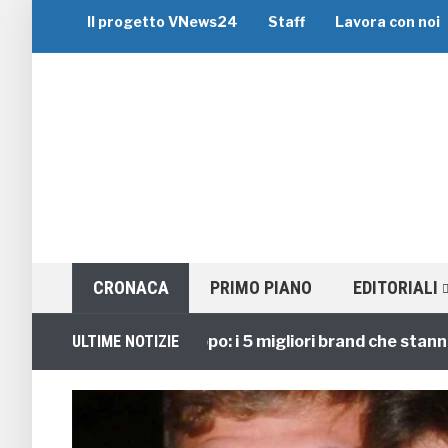
Il progetto VNews24
Staff
Lavora con noi
CRONACA
PRIMO PIANO
EDITORIALI
Viaggi di Gruppo: i 5 migliori brand che stanno guid
ULTIME NOTIZIE