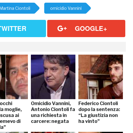
Martina Ciontoli
omicidio Vannini
TWITTER
GOOGLE+
occhi
Omicidio Vannini,
Federico Ciontoli
la moglie,
Antonio Ciontoli fa
dopo la sentenza:
scusa ai
una richiesta in
“La giustizia non
“Temevo di
carcere: negata
ha vinto”
la”