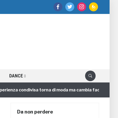
facebook
twitter
instagram
feedburner
DANCE
nza condivisa torna di moda ma cambia faccia
4 anni
Da non perdere