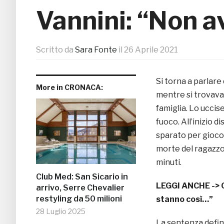
Vannini: “Non a
Scritto da
Sara Fonte
il
26 Aprile 2021
Si torna a parlare 
More in CRONACA:
mentre si trovava 
famiglia. Lo uccis
fuoco. All’inizio d
sparato per gioco 
morte del ragazzo 
minuti.
Club Med: San Sicario in
LEGGI ANCHE ->
arrivo, Serre Chevalier
restyling da 50 milioni
stanno così…”
28 Luglio 2025
La sentenza defini