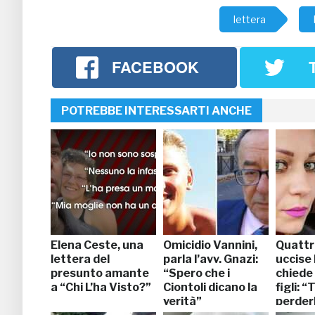
lettera
FACEBOOK
POTREBBE INTERESSARTI ANCHE
Elena Ceste, una
Omicidio Vannini,
Quattr
lettera del
parla l’avv. Gnazi:
uccise 
presunto amante
“Spero che i
chiede 
a “Chi L’ha Visto?”
Ciontoli dicano la
figli: 
verità”
perder