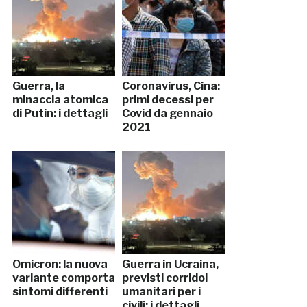
Guerra, la
Coronavirus, Cina:
minaccia atomica
primi decessi per
di Putin: i dettagli
Covid da gennaio
2021
Omicron: la nuova
Guerra in Ucraina,
variante comporta
previsti corridoi
sintomi differenti
umanitari per i
civili: i dettagli