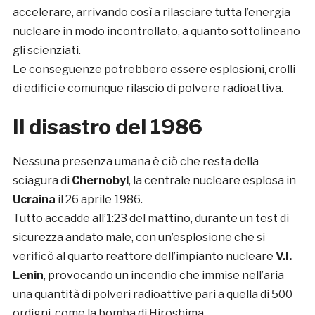
accelerare, arrivando così a rilasciare tutta l’energia
nucleare in modo incontrollato, a quanto sottolineano
gli scienziati.
Le conseguenze potrebbero essere esplosioni, crolli
di edifici e comunque rilascio di polvere radioattiva.
Il disastro del 1986
Nessuna presenza umana è ciò che resta della
sciagura di
Chernobyl
, la centrale nucleare esplosa in
Ucraina
il 26 aprile 1986.
Tutto accadde all’1:23 del mattino, durante un test di
sicurezza andato male, con un’esplosione che si
verificò al quarto reattore dell’impianto nucleare
V.I.
Lenin
, provocando un incendio che immise nell’aria
una quantità di polveri radioattive pari a quella di 500
ordigni, come la bomba di Hiroshima.