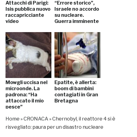
Attacchi di Parigi:
“Errore storico”,
Isis pubblica nuovo
Israele no accordo
raccapricciante
su nucleare.
video
Guerra imminente
Mowgli uccisa nel
Epatite, è allerta:
microonde. La
boom di bambini
padrona: “Ha
contagiati in Gran
attaccato il mio
Bretagna
pesce”
Home
»
CRONACA
»
Chernobyl, il reattore 4 si è
risvegliato: paura per un disastro nucleare