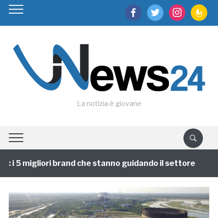
facebook
twitter
instagram
feedburn
La notizia è giovane
i 5 migliori brand che stanno guidando il settore
1 a