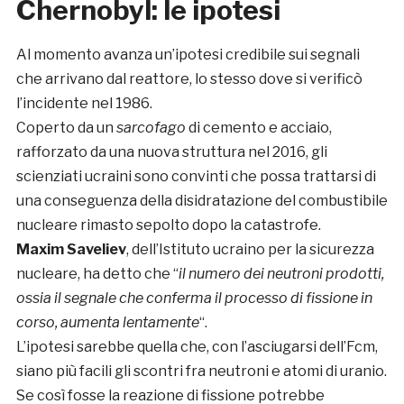
Chernobyl: le ipotesi
Al momento avanza un’ipotesi credibile sui segnali
che arrivano dal reattore, lo stesso dove si verificò
l’incidente nel 1986.
Coperto da un
sarcofago
di cemento e acciaio,
rafforzato da una nuova struttura nel 2016, gli
scienziati ucraini sono convinti che possa trattarsi di
una conseguenza della disidratazione del combustibile
nucleare rimasto sepolto dopo la catastrofe.
Maxim Saveliev
, dell’Istituto ucraino per la sicurezza
nucleare, ha detto che “
il numero dei neutroni prodotti,
ossia il segnale che conferma il processo di fissione in
corso, aumenta lentamente
“.
L’ipotesi sarebbe quella che, con l’asciugarsi dell’Fcm,
siano più facili gli scontri fra neutroni e atomi di uranio.
Se così fosse la reazione di fissione potrebbe