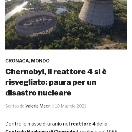
CRONACA
,
MONDO
Chernobyl, il reattore 4 si è
risvegliato: paura per un
disastro nucleare
Scritto da
Valeria Magni
il
10 Maggio 2021
Dentro le masse di uranio nel
reattore 4
della
Centrale Nucleare di Chernobyl,
esploso nel 1986,