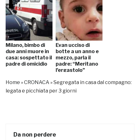
Milano, bimbo di
Evan ucciso di
due anni muore in
botte a un anno e
casa: sospettato il
mezzo, parla il
padre di omicidio
padre: “Meritano
l’ergastolo”
Home
»
CRONACA
»
Segregata in casa dal compagno:
legata e picchiata per 3 giorni
Da non perdere