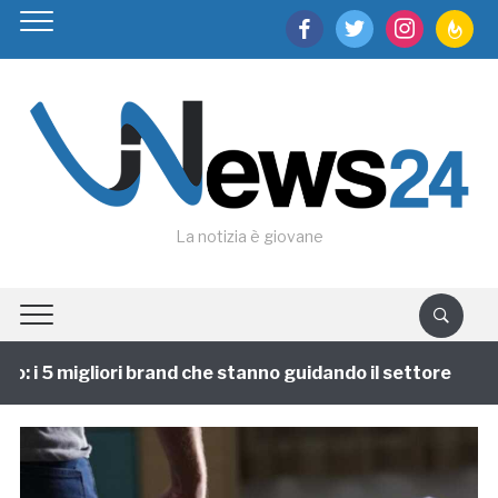
facebook
twitter
instagram
feedburn
La notizia è giovane
 i 5 migliori brand che stanno guidando il settore
1