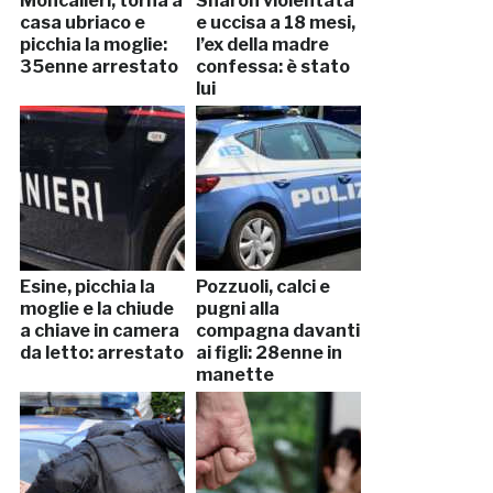
Moncalieri, torna a
Sharon violentata
casa ubriaco e
e uccisa a 18 mesi,
picchia la moglie:
l’ex della madre
35enne arrestato
confessa: è stato
lui
Esine, picchia la
Pozzuoli, calci e
moglie e la chiude
pugni alla
a chiave in camera
compagna davanti
da letto: arrestato
ai figli: 28enne in
manette