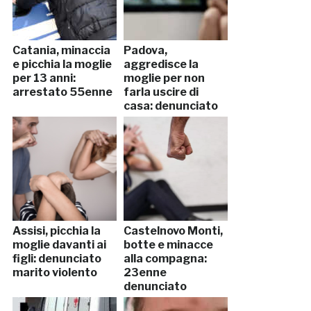
Catania, minaccia
Padova,
e picchia la moglie
aggredisce la
per 13 anni:
moglie per non
arrestato 55enne
farla uscire di
casa: denunciato
Assisi, picchia la
Castelnovo Monti,
moglie davanti ai
botte e minacce
figli: denunciato
alla compagna:
marito violento
23enne
denunciato