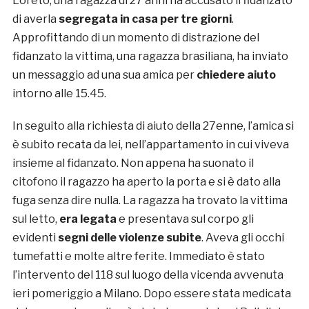
Loreto, una ragazza di 27 anni ha accusato il fidanzato
di averla
segregata in casa per tre giorni
.
Approfittando di un momento di distrazione del
fidanzato la vittima, una ragazza brasiliana, ha inviato
un messaggio ad una sua amica per
chiedere aiuto
intorno alle 15.45.
In seguito alla richiesta di aiuto della 27enne, l’amica si
è subito recata da lei, nell’appartamento in cui viveva
insieme al fidanzato. Non appena ha suonato il
citofono il ragazzo ha aperto la porta e si è dato alla
fuga senza dire nulla. La ragazza ha trovato la vittima
sul letto,
era legata
e presentava sul corpo gli
evidenti
segni delle violenze
subite
. Aveva gli occhi
tumefatti e molte altre ferite. Immediato è stato
l’intervento del 118 sul luogo della vicenda avvenuta
ieri pomeriggio a Milano. Dopo essere stata medicata