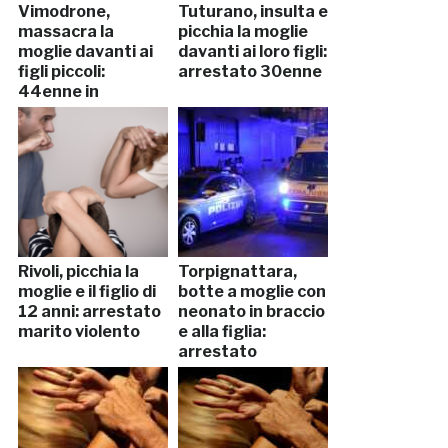
Vimodrone,
Tuturano, insulta e
massacra la
picchia la moglie
moglie davanti ai
davanti ai loro figli:
figli piccoli:
arrestato 30enne
44enne in
manette
Rivoli, picchia la
Torpignattara,
moglie e il figlio di
botte a moglie con
12 anni: arrestato
neonato in braccio
marito violento
e alla figlia:
arrestato