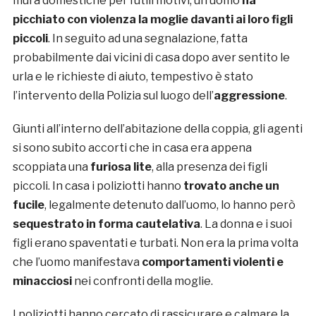
mura domestiche per futili motivi, un uomo
ha
picchiato con violenza la moglie davanti ai loro figli
piccoli
. In seguito ad una segnalazione, fatta
probabilmente dai vicini di casa dopo aver sentito le
urla e le richieste di aiuto, tempestivo è stato
l’intervento della Polizia sul luogo dell’
aggressione
.
Giunti all’interno dell’abitazione della coppia, gli agenti
si sono subito accorti che in casa era appena
scoppiata una
furiosa lite
, alla presenza dei figli
piccoli. In casa i poliziotti hanno
trovato anche un
fucile
, legalmente detenuto dall’uomo, lo hanno però
sequestrato in forma cautelativa
. La donna e i suoi
figli erano spaventati e turbati. Non era la prima volta
che l’uomo manifestava
comportamenti violenti e
minacciosi
nei confronti della moglie.
I poliziotti hanno cercato di rassicurare e calmare la