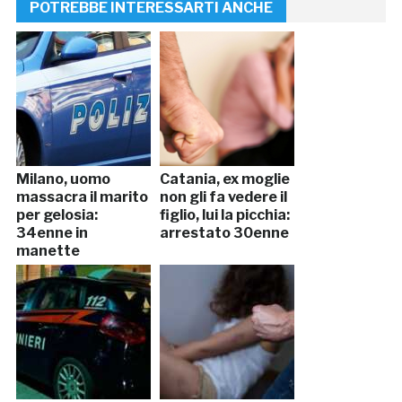
POTREBBE INTERESSARTI ANCHE
Milano, uomo
Catania, ex moglie
massacra il marito
non gli fa vedere il
per gelosia:
figlio, lui la picchia:
34enne in
arrestato 30enne
manette