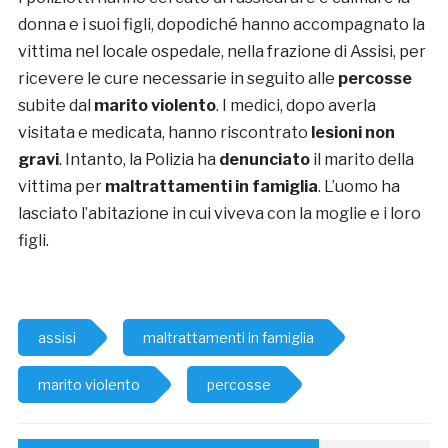
donna e i suoi figli, dopodiché hanno accompagnato la
vittima nel locale ospedale, nella frazione di Assisi, per
ricevere le cure necessarie in seguito alle
percosse
subite dal
marito violento
. I medici, dopo averla
visitata e medicata, hanno riscontrato
lesioni non
gravi
. Intanto, la Polizia ha
denunciato
il marito della
vittima per
maltrattamenti in famiglia
. L’uomo ha
lasciato l’abitazione in cui viveva con la moglie e i loro
figli.
assisi
maltrattamenti in famiglia
marito violento
percosse