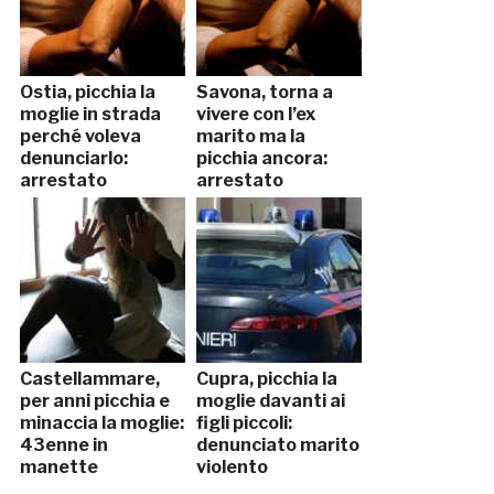
Ostia, picchia la
Savona, torna a
moglie in strada
vivere con l’ex
perché voleva
marito ma la
denunciarlo:
picchia ancora:
arrestato
arrestato
Castellammare,
Cupra, picchia la
per anni picchia e
moglie davanti ai
minaccia la moglie:
figli piccoli:
43enne in
denunciato marito
manette
violento