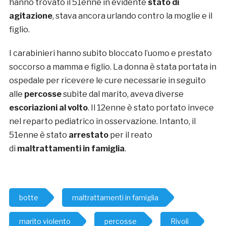
hanno trovato il 51enne in evidente
stato di
agitazione
, stava ancora urlando contro la moglie e il
figlio.
I carabinieri hanno subito bloccato l’uomo e prestato
soccorso a mamma e figlio. La donna è stata portata in
ospedale per ricevere le cure necessarie in seguito
alle
percosse
subite dal marito, aveva diverse
escoriazioni al volto
. Il 12enne è stato portato invece
nel reparto pediatrico in osservazione. Intanto, il
51enne è stato
arrestato
per il reato
di
maltrattamenti in famiglia
.
botte
maltrattamenti in famiglia
marito violento
percosse
Rivoli