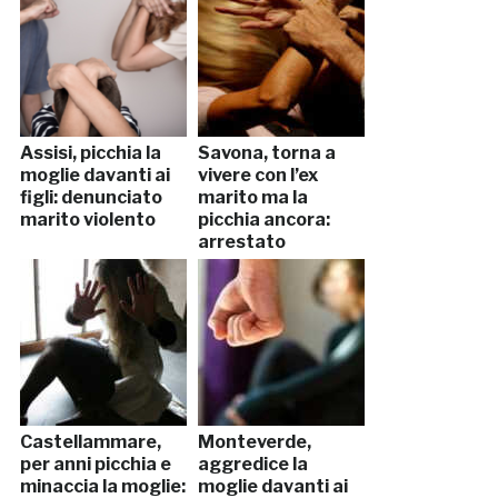
Assisi, picchia la
Savona, torna a
moglie davanti ai
vivere con l’ex
figli: denunciato
marito ma la
marito violento
picchia ancora:
arrestato
Castellammare,
Monteverde,
per anni picchia e
aggredice la
minaccia la moglie:
moglie davanti ai