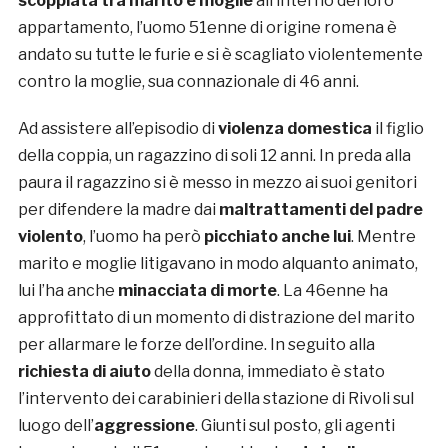
scoppiata tra marito e moglie
all’interno del loro
appartamento, l’uomo 51enne di origine romena è
andato su tutte le furie e si è scagliato violentemente
contro la moglie, sua connazionale di 46 anni.
Ad assistere all’episodio di
violenza domestica
il figlio
della coppia, un ragazzino di soli 12 anni. In preda alla
paura il ragazzino si è messo in mezzo ai suoi genitori
per difendere la madre dai
maltrattamenti del padre
violento
, l’uomo ha però
picchiato anche lui
. Mentre
marito e moglie litigavano in modo alquanto animato,
lui l’ha anche
minacciata di morte
. La 46enne ha
approfittato di un momento di distrazione del marito
per allarmare le forze dell’ordine. In seguito alla
richiesta di aiuto
della donna, immediato è stato
l’intervento dei carabinieri della stazione di Rivoli sul
luogo dell’
aggressione
. Giunti sul posto, gli agenti