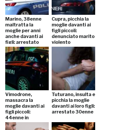
Marino, 38enne
Cupra, picchia la
maltratta la
moglie davanti ai
moglie per anni
figli piccoli:
anche davanti ai
denunciato marito
figli: arrestato
violento
Vimodrone,
Tuturano, insulta e
massacra la
picchia la moglie
moglie davanti ai
davanti ai loro figli:
figli piccoli:
arrestato 30enne
44enne in
manette