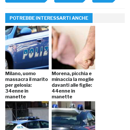
POTREBBE INTERESSARTI ANCHE
Milano, uomo
Morena, picchia e
massacra il marito
minaccia la moglie
per gelosia:
davanti alle figlie:
34enne in
44enne in
manette
manette