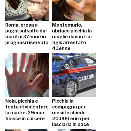
Roma, presa a
Montemurlo,
pugni sul volto dal
ubriaco picchia la
marito: 37enne in
moglie davanti ai
prognosi riservata
figli: arrestato
43enne
Nola, picchia e
Picchia la
tenta di violentare
compagna per
la madre: 29enne
mesi: le chiede
finisce in carcere
20.000 euro per
lasciarla in pace