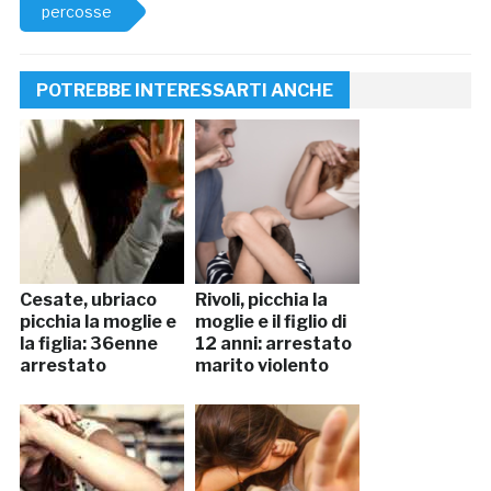
percosse
POTREBBE INTERESSARTI ANCHE
Cesate, ubriaco
Rivoli, picchia la
picchia la moglie e
moglie e il figlio di
la figlia: 36enne
12 anni: arrestato
arrestato
marito violento