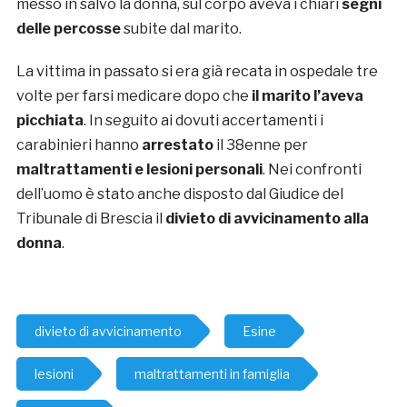
messo in salvo la donna, sul corpo aveva i chiari
segni
delle percosse
subite dal marito.
La vittima in passato si era già recata in ospedale tre
volte per farsi medicare dopo che
il marito l’aveva
picchiata
. In seguito ai dovuti accertamenti i
carabinieri hanno
arrestato
il 38enne per
maltrattamenti e lesioni personali
. Nei confronti
dell’uomo è stato anche disposto dal Giudice del
Tribunale di Brescia il
divieto di avvicinamento alla
donna
.
divieto di avvicinamento
Esine
lesioni
maltrattamenti in famiglia