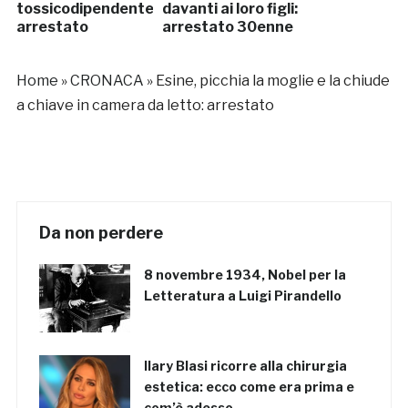
tossicodipendente:
davanti ai loro figli:
arrestato
arrestato 30enne
Home
»
CRONACA
»
Esine, picchia la moglie e la chiude
a chiave in camera da letto: arrestato
Da non perdere
8 novembre 1934, Nobel per la
Letteratura a Luigi Pirandello
Ilary Blasi ricorre alla chirurgia
estetica: ecco come era prima e
com’è adesso…