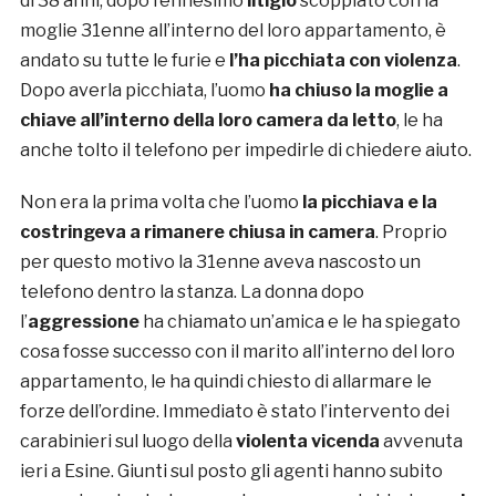
di 38 anni, dopo l’ennesimo
litigio
scoppiato con la
moglie 31enne all’interno del loro appartamento, è
andato su tutte le furie e
l’ha picchiata con violenza
.
Dopo averla picchiata, l’uomo
ha chiuso la moglie a
chiave all’interno della loro camera da letto
, le ha
anche tolto il telefono per impedirle di chiedere aiuto.
Non era la prima volta che l’uomo
la picchiava e la
costringeva a rimanere chiusa in camera
. Proprio
per questo motivo la 31enne aveva nascosto un
telefono dentro la stanza. La donna dopo
l’
aggressione
ha chiamato un’amica e le ha spiegato
cosa fosse successo con il marito all’interno del loro
appartamento, le ha quindi chiesto di allarmare le
forze dell’ordine. Immediato è stato l’intervento dei
carabinieri sul luogo della
violenta vicenda
avvenuta
ieri a Esine. Giunti sul posto gli agenti hanno subito