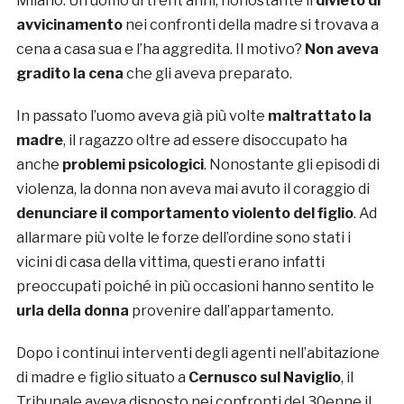
Milano. Un uomo di trent’anni, nonostante il
divieto di
avvicinamento
nei confronti della madre si trovava a
cena a casa sua e l’ha aggredita. Il motivo?
Non aveva
gradito la cena
che gli aveva preparato.
In passato l’uomo aveva già più volte
maltrattato la
madre
, il ragazzo oltre ad essere disoccupato ha
anche
problemi psicologici
. Nonostante gli episodi di
violenza, la donna non aveva mai avuto il coraggio di
denunciare il comportamento violento del figlio
. Ad
allarmare più volte le forze dell’ordine sono stati i
vicini di casa della vittima, questi erano infatti
preoccupati poiché in più occasioni hanno sentito le
urla della donna
provenire dall’appartamento.
Dopo i continui interventi degli agenti nell’abitazione
di madre e figlio situato a
Cernusco sul Naviglio
, il
Tribunale aveva disposto nei confronti del 30enne il