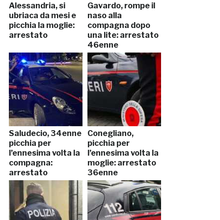
Alessandria, si
Gavardo, rompe il
ubriaca da mesi e
naso alla
picchia la moglie:
compagna dopo
arrestato
una lite: arrestato
46enne
Saludecio, 34enne
Conegliano,
picchia per
picchia per
l’ennesima volta la
l’ennesima volta la
compagna:
moglie: arrestato
arrestato
36enne