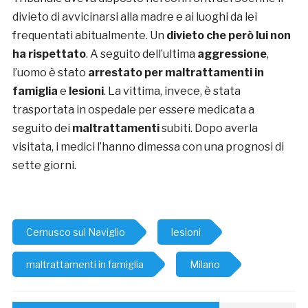
divieto di avvicinarsi alla madre e ai luoghi da lei
frequentati abitualmente. Un
divieto che però lui non
ha rispettato
. A seguito dell’ultima
aggressione
,
l’uomo è stato
arrestato per maltrattamenti in
famiglia
e
lesioni
. La vittima, invece, è stata
trasportata in ospedale per essere medicata a
seguito dei
maltrattamenti
subiti. Dopo averla
visitata, i medici l’hanno dimessa con una prognosi di
sette giorni.
Cernusco sul Naviglio
lesioni
maltrattamenti in famiglia
Milano