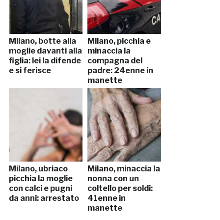
Milano, botte alla
Milano, picchia e
moglie davanti alla
minaccia la
figlia: lei la difende
compagna del
e si ferisce
padre: 24enne in
manette
Milano, ubriaco
Milano, minaccia la
picchia la moglie
nonna con un
con calci e pugni
coltello per soldi:
da anni: arrestato
41enne in
manette