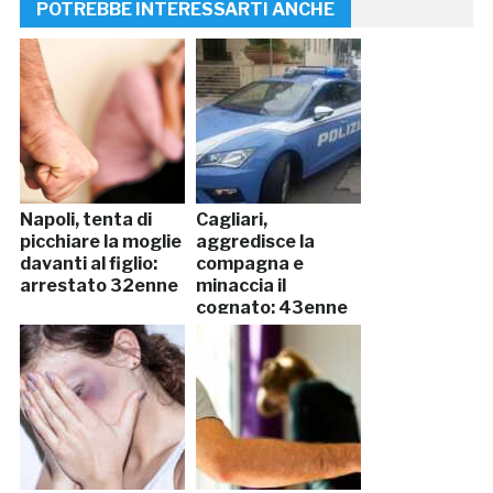
POTREBBE INTERESSARTI ANCHE
Napoli, tenta di
Cagliari,
picchiare la moglie
aggredisce la
davanti al figlio:
compagna e
arrestato 32enne
minaccia il
cognato: 43enne
in manette