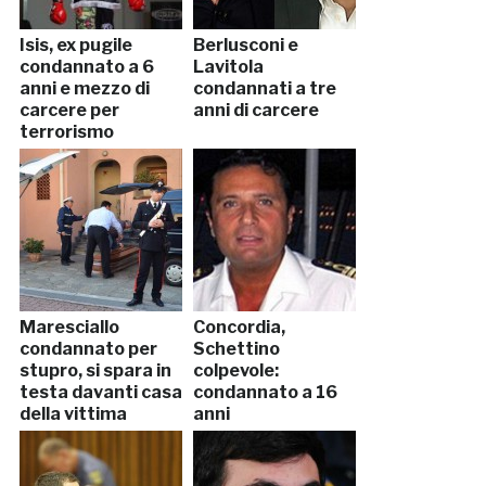
Isis, ex pugile
Berlusconi e
condannato a 6
Lavitola
anni e mezzo di
condannati a tre
carcere per
anni di carcere
terrorismo
Maresciallo
Concordia,
condannato per
Schettino
stupro, si spara in
colpevole:
testa davanti casa
condannato a 16
della vittima
anni