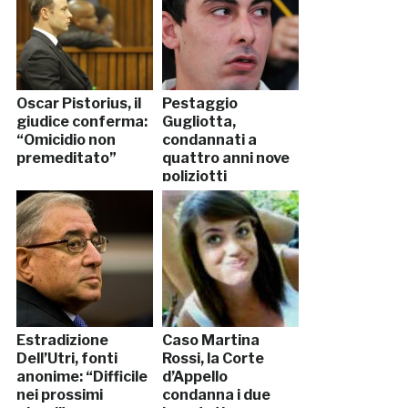
Oscar Pistorius, il
Pestaggio
giudice conferma:
Gugliotta,
“Omicidio non
condannati a
premeditato”
quattro anni nove
poliziotti
Estradizione
Caso Martina
Dell’Utri, fonti
Rossi, la Corte
anonime: “Difficile
d’Appello
nei prossimi
condanna i due