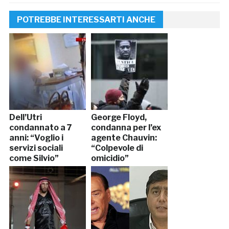
POTREBBE INTERESSARTI ANCHE
Dell’Utri
George Floyd,
condannato a 7
condanna per l’ex
anni: “Voglio i
agente Chauvin:
servizi sociali
“Colpevole di
come Silvio”
omicidio”