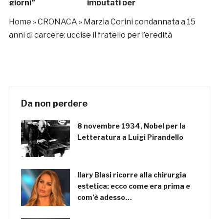
giorni”
imputati per
tentata violenza
Home
»
CRONACA
»
Marzia Corini condannata a 15
sessuale
anni di carcere: uccise il fratello per l’eredità
Da non perdere
8 novembre 1934, Nobel per la
Letteratura a Luigi Pirandello
Ilary Blasi ricorre alla chirurgia
estetica: ecco come era prima e
com’è adesso…