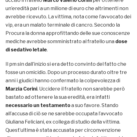
ucciso il fratello
Marco Valerio Corini
per ottenere
un’eredità pari a un milione di euro che altrimenti non
avrebbe ricevuto. La vittima, nota come l’avvocato dei
vip, era un malato terminale di cancro. Secondo la
Procura la donna approfittando delle sue conoscenze
mediche avrebbe somministrato al fratello una
dose
di sedativo letale
.
Il pm sin dall’inizio si era detto convinto del fatto che
fosse un omicidio. Dopo un processo durato oltre tre
anni i giudici hanno confermato la colpevolezza di
Marzia Corini
. Uccidere il fratello non sarebbe però
bastato ad ottenere la sua eredità, era infatti
necessario un testamento
a suo favore. Stando
all’accusa di ciò se ne sarebbe occupata l’avvocato
Giuliana Feliciani, ex collega di studio della vittima.
Quest’ultima è stata accusata per circonvenzione