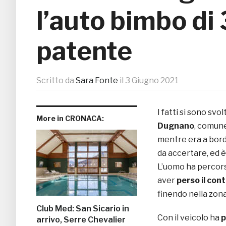
l’auto bimbo di 
patente
Scritto da
Sara Fonte
il
3 Giugno 2021
I fatti si sono svo
More in CRONACA:
Dugnano
, comune
mentre era a bordo
da accertare, ed 
L’uomo ha percorso 
aver
perso il cont
finendo nella zona
Club Med: San Sicario in
Con il veicolo ha
p
arrivo, Serre Chevalier