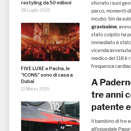
restyling da 50 milioni
sfiorato i suoi gen
28 Luglio 2025
parco, momenti di 
incubo. Sin da sub
gravissime
, avev
stato colpito ha 
Immediato è stato 
vicenda avvenuta 
medico del 118 è ri
frequenza cardiac
FIVE LUXE e Pacha, le
“ICONS” sono di casa a
A Padern
Dubai
13 Marzo 2025
tre anni 
patente e
Il bambino di tre 
all’ospedale Papa