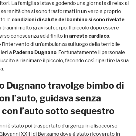
itori. La famiglia si stava godendo una giornata di relax al
serenità che si sono trasformati in un vero e proprio
ito le
condizioni di salute del bambino si sono rivelate
a traumi molto gravi sul corpo. Il piccolo dopo essere
perso conoscenza ed è finito in
arresto cardiaco
.
l’intervento di un’ambulanza sul luogo della terribile
ieri a
Paderno Dugnano
. Fortunatamente il personale
uscito a rianimare il piccolo, facendo così ripartire la sua
a.
o Dugnano travolge bimbo di
con l’auto, guidava senza
 con l’auto sotto sequestro
anni è stato poi trasportato d’urgenza in elisoccorso
 Giovanni XXIII di Bergamo dove è stato ricoverato in