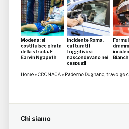
Modena: si
Incidente Roma,
Formul
costituisce pirata
catturati i
dramm
della strada. È
fuggitivi: si
incide
Earvin Ngapeth
nascondevano nei
Bianch
cespugli
Home
»
CRONACA
»
Paderno Dugnano, travolge co
Chi siamo