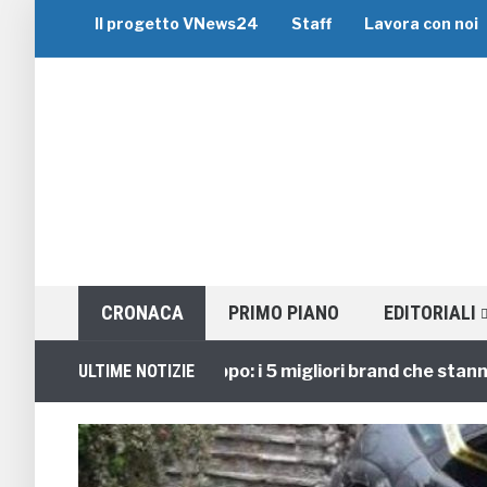
Il progetto VNews24
Staff
Lavora con noi
CRONACA
PRIMO PIANO
EDITORIALI
Viaggi di Gruppo: i 5 migliori brand che stanno guid
ULTIME NOTIZIE