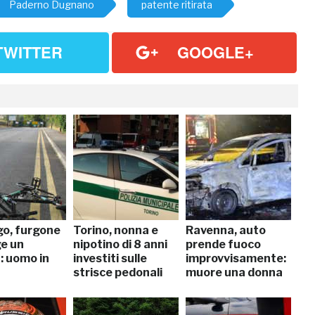
Paderno Dugnano
patente ritirata
TWITTER
GOOGLE+
o, furgone
Torino, nonna e
Ravenna, auto
ge un
nipotino di 8 anni
prende fuoco
a: uomo in
investiti sulle
improvvisamente:
strisce pedonali
muore una donna