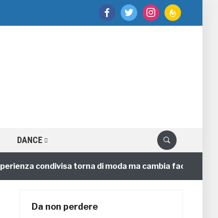
facebook
twitter
instagram
feedburner
DANCE
enza condivisa torna di moda ma cambia faccia
4 anni
Da non perdere