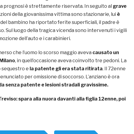
ua prognosi è strettamente riservata. In seguito al
grave
zioni della giovanissima vittima sono stazionarie, lui
è
del bambino ha riportato ferite superficiali, il padre è
o. Sul luogo della tragica vicenda sono intervenuti i vigili
mozione dell’auto e i carabinieri.
emerso che l’uomo lo scorso maggio aveva
causato un
 Milano
, in quell’occasione aveva coinvolto tre pedoni. La
o sequestro e
la patente gli era stata ritirata
. Il 72enne
denunciato per omissione di soccorso. L’anziano è ora
a senza patente e lesioni stradali gravissime.
Treviso: spara alla nuora davanti alla figlia 12enne, poi