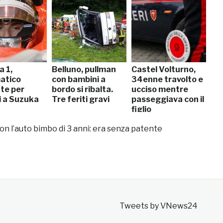
a 1,
Belluno, pullman
Castel Volturno,
atico
con bambini a
34enne travolto e
nte per
bordo si ribalta.
ucciso mentre
i a Suzuka
Tre feriti gravi
passeggiava con il
figlio
n l’auto bimbo di 3 anni: era senza patente
Tweets by VNews24