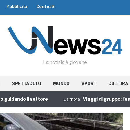
Pubblicità
Contatti
La notizia è giovane
SPETTACOLO
MONDO
SPORT
CULTURA
ando il settore
Viaggi di gruppo: l’esperi
1 annofa