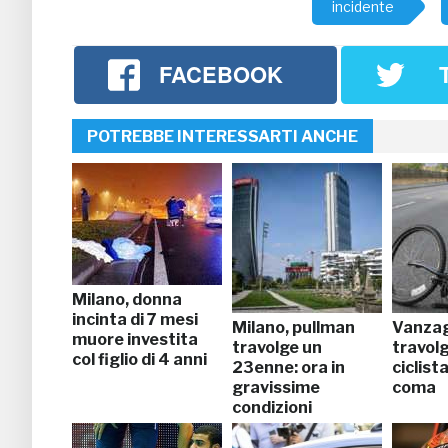
incidente
FACEBOOK
POTREBBE INTERESSARTI ANCHE
Milano, donna
incinta di 7 mesi
Milano, pullman
Vanzag
muore investita
travolge un
travol
col figlio di 4 anni
23enne: ora in
ciclist
gravissime
coma
condizioni