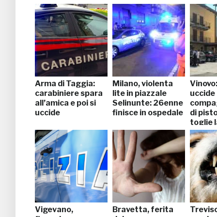
Arma di Taggia:
Milano, violenta
Vinovo
carabiniere spara
lite in piazzale
uccide 
all’amica e poi si
Selinunte: 26enne
compag
uccide
finisce in ospedale
di pisto
toglie l
Vigevano,
Bravetta, ferita
Treviso