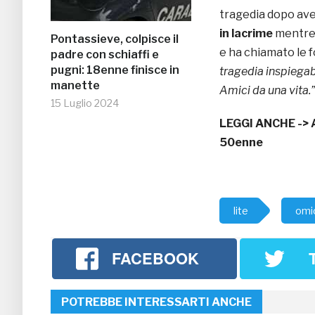
tragedia dopo aver
in lacrime
mentre 
Pontassieve, colpisce il
e ha chiamato le f
padre con schiaffi e
pugni: 18enne finisce in
tragedia inspiega
manette
Amici da una vita.”
15 Luglio 2024
LEGGI ANCHE ->
50enne
lite
omic
FACEBOOK
POTREBBE INTERESSARTI ANCHE