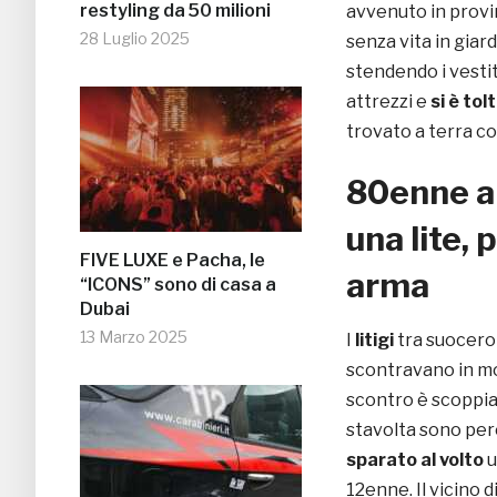
restyling da 50 milioni
avvenuto in provin
28 Luglio 2025
senza vita in giard
stendendo i vestit
attrezzi e
si è tol
trovato a terra co
80enne a 
una lite, 
FIVE LUXE e Pacha, le
arma
“ICONS” sono di casa a
Dubai
13 Marzo 2025
I
litigi
tra suocero
scontravano in mod
scontro è scoppiat
stavolta sono per
sparato al volto
u
12enne. Il vicino 