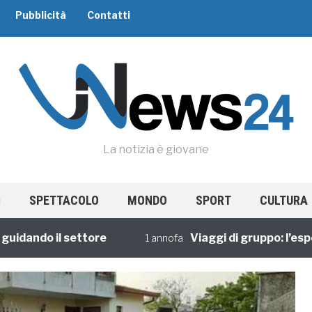
Pubblicità
Contatti
La notizia è giovane
SPETTACOLO
MONDO
SPORT
CULTURA
ndo il settore
Viaggi di gruppo: l’esperien
1 annofa