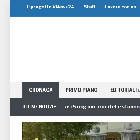
Il progetto VNews24
Staff
Lavora con noi
CRONACA
PRIMO PIANO
EDITORIALI
Viaggi di Gruppo: i 5 migliori brand che stanno guida
ULTIME NOTIZIE