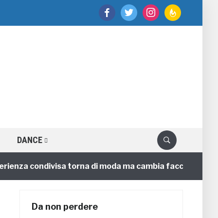
facebook
twitter
instagram
feedburner
DANCE
za condivisa torna di moda ma cambia faccia
4 annif
Da non perdere