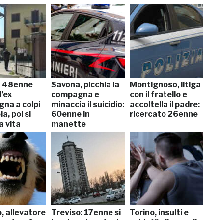
: 48enne
Savona, picchia la
Montignoso, litiga
l’ex
compagna e
con il fratello e
na a colpi
minaccia il suicidio:
accoltella il padre:
la, poi si
60enne in
ricercato 26enne
a vita
manette
, allevatore
Treviso: 17enne si
Torino, insulti e