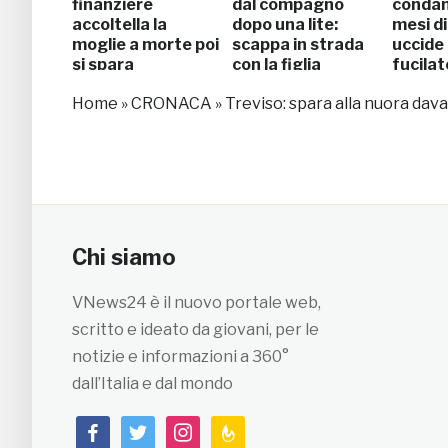
finanziere
dal compagno
condan
accoltella la
dopo una lite:
mesi di
moglie a morte poi
scappa in strada
uccide 
si spara
con la figlia
fucilat
Home
»
CRONACA
»
Treviso: spara alla nuora davant
Chi siamo
VNews24 è il nuovo portale web,
scritto e ideato da giovani, per le
notizie e informazioni a 360°
dall’Italia e dal mondo
facebook
twitter
instagram
feedburner