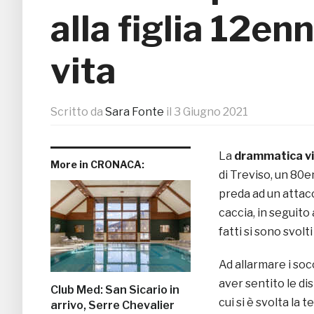
alla figlia 12enn
vita
Scritto da
Sara Fonte
il
3 Giugno 2021
La
drammatica v
More in CRONACA:
di Treviso, un 80
preda ad un attacc
caccia, in seguito
fatti si sono svolt
Ad allarmare i socc
aver sentito le di
Club Med: San Sicario in
cui si è svolta la t
arrivo, Serre Chevalier