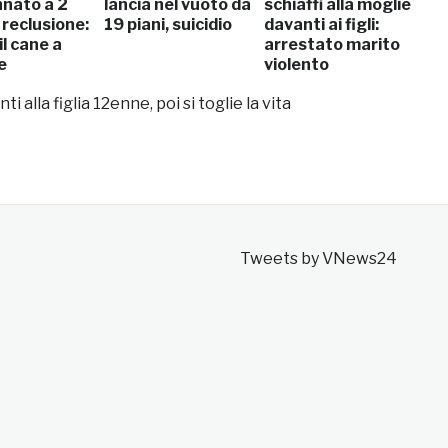
nato a 2
lancia nel vuoto da
schiaffi alla moglie
 reclusione:
19 piani, suicidio
davanti ai figli:
il cane a
arrestato marito
e
violento
i alla figlia 12enne, poi si toglie la vita
Tweets by VNews24