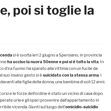
e, poi si toglie la
icenda
si è svolta ieri 2 giugno a Spersiano, in provincia
enne
ha ucciso la nuora 50enne e poi si è tolto la vita
. In
o d’ira l’uomo ha sparato alla vittima con un fucile da
 al suo insano gesto si è
suicidato con la stessa arma
. I
i davanti alla figlia della donna, una bambina di soli 12 anni.
orsi e le forze dell’ordine è stato un vicino di casa dopo
sperate urla e gli spari provenire dall’appartamento in
erribile vicenda. Giunti sul luogo dell’
omicidio-suicidio