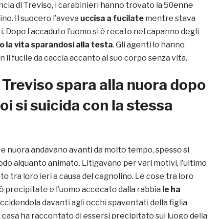
cia di Treviso, i carabinieri hanno trovato la 50enne
ino. Il suocero l’aveva
uccisa a fucilate
mentre stava
i. Dopo l’accaduto l’uomo si è recato nel capanno degli
to la vita sparandosi alla testa
. Gli agenti lo hanno
n il fucile da caccia accanto al suo corpo senza vita.
Treviso spara alla nuora dopo
poi si suicida con la stessa
 e nuora andavano avanti da molto tempo, spesso si
o alquanto animato. Litigavano per vari motivi, l’ultimo
o tra loro ieri a causa del cagnolino. Le cose tra loro
ò precipitate e l’uomo accecato dalla rabbia
le ha
ccidendola davanti agli occhi spaventati della figlia
di casa ha raccontato di essersi precipitato sul luogo della