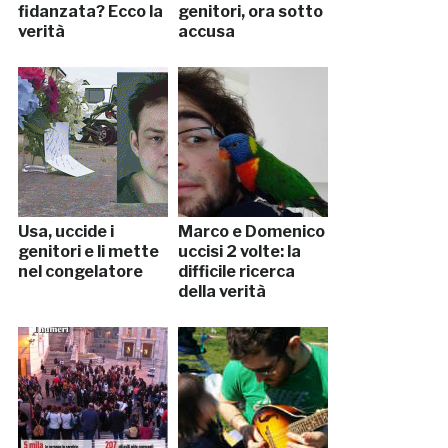
fidanzata? Ecco la
genitori, ora sotto
verità
accusa
Usa, uccide i
Marco e Domenico
genitori e li mette
uccisi 2 volte: la
nel congelatore
difficile ricerca
della verità