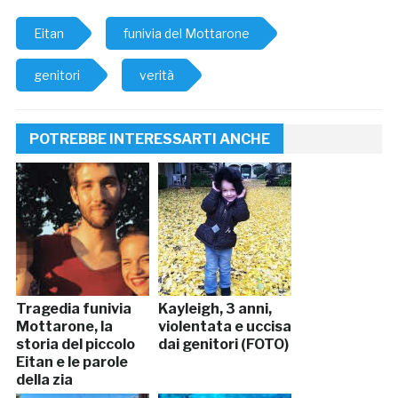
Eitan
funivia del Mottarone
genitori
verità
POTREBBE INTERESSARTI ANCHE
Tragedia funivia
Kayleigh, 3 anni,
Mottarone, la
violentata e uccisa
storia del piccolo
dai genitori (FOTO)
Eitan e le parole
della zia