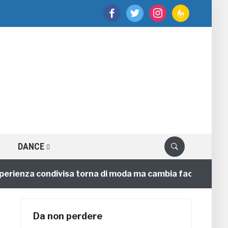
facebook
twitter
instagram
feedburner
DANCE
enza condivisa torna di moda ma cambia faccia
4 anni
Da non perdere