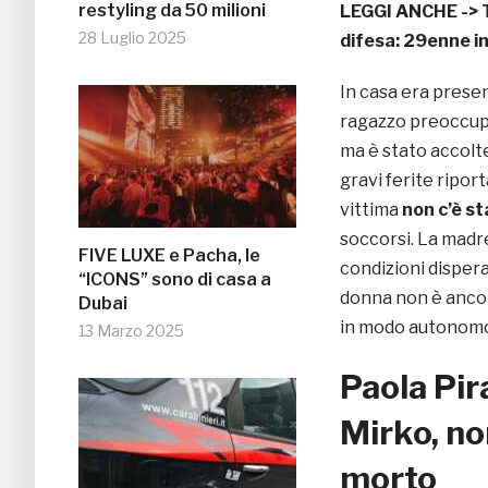
restyling da 50 milioni
LEGGI ANCHE ->
28 Luglio 2025
difesa: 29enne i
In casa era presen
ragazzo preoccupa
ma è stato accoltel
gravi ferite ripor
vittima
non c’è st
soccorsi. La madr
FIVE LUXE e Pacha, le
condizioni disper
“ICONS” sono di casa a
donna non è ancor
Dubai
in modo autonom
13 Marzo 2025
Paola Pir
Mirko, non
morto