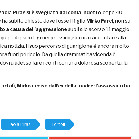
Paola Piras si è svegliata dal coma indotto
, dopo 40
 ha subito chiesto dove fosse il figlio
Mirko Farci
, non sa
to a causa dell’aggressione
subita lo scorso 11 maggio
equipe di psicologi nei prossimi giorni a raccontare alla
ca notizia. Il suo percorso di guarigione è ancora molto
ora fuori pericolo. Da quella drammatica vicenda è
dovrà adesso fare i conti con una dolorosa scoperta, la
Tortolì, Mirko ucciso dall’ex della madre: l’assassino ha
Paola Piras
Tortolì