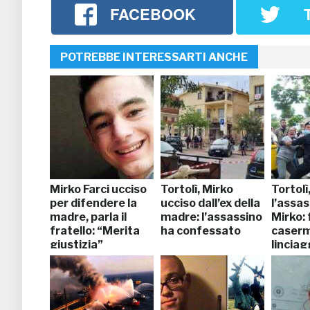
FACEBOOK
POTREBBE INTERESSARTI ANCHE
Mirko Farci ucciso
Tortolì, Mirko
Tortolì
per difendere la
ucciso dall’ex della
l’assas
madre, parla il
madre: l’assassino
Mirko: 
fratello: “Merita
ha confessato
caserma
giustizia”
linciag