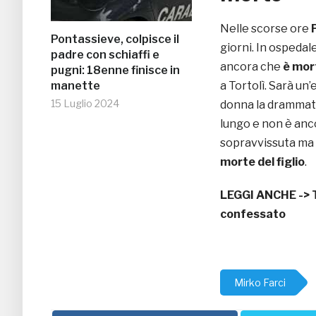
Nelle scorse ore
Pontassieve, colpisce il
giorni. In ospedale
padre con schiaffi e
ancora che
è mor
pugni: 18enne finisce in
manette
a Tortolì. Sarà un’
15 Luglio 2024
donna la drammati
lungo e non è anc
sopravvissuta ma 
morte del figlio
.
LEGGI ANCHE ->
confessato
Mirko Farci