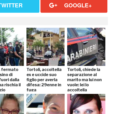
TWITTER
GOOGLE+
, fermato
Tortolì, accoltella
Tortolì, chiede la
sino di
ex e uccide suo
separazione al
fuori dalla
figlio per averla
marito ma lui non
 rischia il
difesa: 29enne in
vuole: lei lo
gio
fuga
accoltella