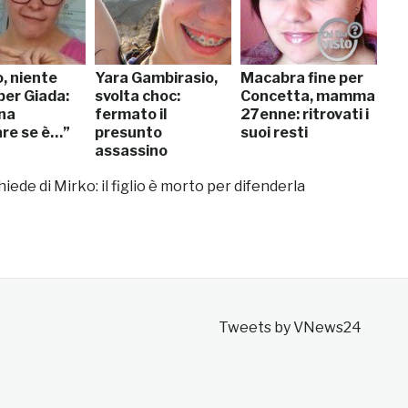
, niente
Yara Gambirasio,
Macabra fine per
per Giada:
svolta choc:
Concetta, mamma
na
fermato il
27enne: ritrovati i
are se è…”
presunto
suoi resti
assassino
iede di Mirko: il figlio è morto per difenderla
Tweets by VNews24