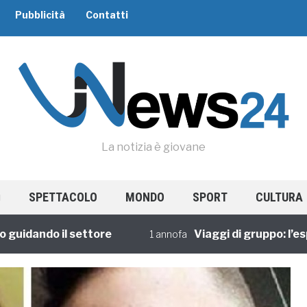
Pubblicità
Contatti
La notizia è giovane
SPETTACOLO
MONDO
SPORT
CULTURA
ando il settore
Viaggi di gruppo: l’esperi
1 annofa