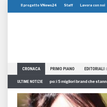
Il progetto VNews24
Staff
Lavora con noi
CRONACA
PRIMO PIANO
EDITORIALI
Viaggi di Gruppo: i 5 migliori brand che stanno guid
ULTIME NOTIZIE