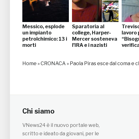
Messico, esplode
Sparatoria al
Treviso
un impianto
college, Harper-
lavoro 
petrolchimico: 13 i
Mercer sosteneva
“Bisog
morti
l’IRA e i nazisti
verific
Home
»
CRONACA
»
Paola Piras esce dal coma e ch
Chi siamo
VNews24 è il nuovo portale web,
scritto e ideato da giovani, per le