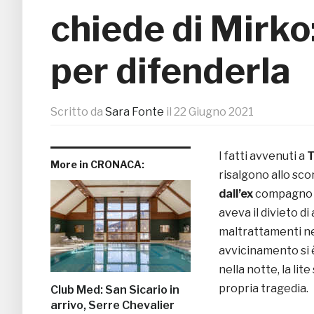
chiede di Mirko:
per difenderla
Scritto da
Sara Fonte
il
22 Giugno 2021
I fatti avvenuti a
T
More in CRONACA:
risalgono allo sc
dall’ex
compagno d
aveva il divieto d
maltrattamenti nei
avvicinamento si è
nella notte, la lit
propria tragedia.
Club Med: San Sicario in
arrivo, Serre Chevalier