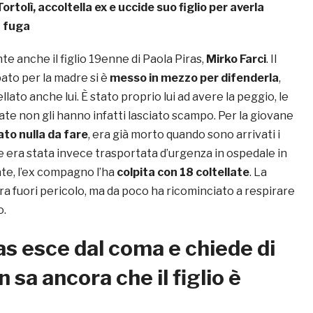
Tortolì, accoltella ex e uccide suo figlio per averla
n fuga
te anche il figlio 19enne di Paola Piras,
Mirko Farci
. Il
to per la madre si è
messo in mezzo per difenderla
,
lato anche lui. È stato proprio lui ad avere la peggio, le
tate non gli hanno infatti lasciato scampo. Per la giovane
ato nulla da fare
, era già morto quando sono arrivati i
e era stata invece trasportata d’urgenza in ospedale in
ate, l’ex compagno l’ha
colpita con 18 coltellate
. La
a fuori pericolo, ma da poco ha ricominciato a respirare
o.
as esce dal coma e chiede di
 sa ancora che il figlio è