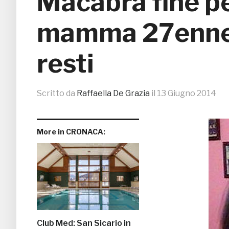
Macabra fine p
mamma 27enne: r
resti
Scritto da
Raffaella De Grazia
il
13 Giugno 2014
More in CRONACA:
Club Med: San Sicario in