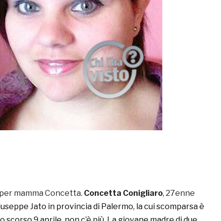
per mamma Concetta.
Concetta Conigliaro
, 27enne
useppe Jato in provincia di Palermo, la cui scomparsa è
o scorso 9 aprile, non c’è più. La giovane madre di due