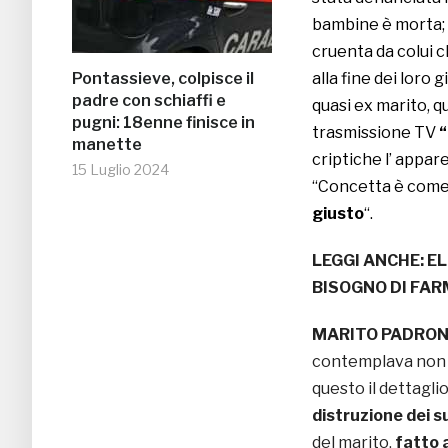
bambine è morta; l
cruenta da colui c
Pontassieve, colpisce il
alla fine dei loro 
padre con schiaffi e
quasi ex marito, q
pugni: 18enne finisce in
trasmissione TV
“
manette
criptiche l’ appar
15 Luglio 2024
“Concetta è come 
giusto
“.
LEGGI ANCHE:
EL
BISOGNO DI FAR
MARITO PADRON
contemplava non s
questo il dettagli
distruzione dei su
del marito,
fatto 