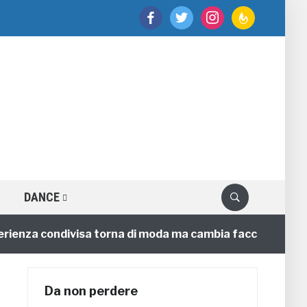
facebook
twitter
instagram
feedburner
DANCE
a condivisa torna di moda ma cambia faccia
4 annifa
Da non perdere