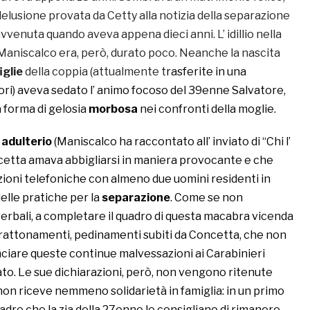
delusione provata da Cetty alla notizia della separazione
avvenuta quando aveva appena dieci anni. L’ idillio nella
Maniscalco era, però, durato poco. Neanche la nascita
iglie
della coppia (attualmente t
rasferite in una
ri) aveva sedato l’ animo focoso del 39enne Salvatore,
a forma di gelosia
morbosa
nei confronti della moglie.
i
adulterio
(Maniscalco ha raccontato all’ inviato di “Chi l’
cetta amava abbigliarsi in maniera provocante e che
zioni telefoniche con almeno due uomini residenti in
 delle pratiche per la
separazione
. Come se non
 verbali, a completare il quadro di questa macabra vicenda
trattonamenti, pedinamenti subiti da Concetta, che non
nciare queste continue malvessazioni ai Carabinieri
ato. Le sue dichiarazioni, però, non vengono ritenute
 non riceve nemmeno solidarietà in famiglia: in un primo
dre che la zia della 27enne le consigliano di rimanere