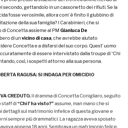
el secondo, gettandolo in un cassonetto dei rifiuti. Se la
ida fosse verosimile, allora com’ è finito il giubbino di
itazione della sua famiglia? I Carabinieri, che si
o di Concetta assieme al PM
Gianluca De
bero di un
vicino di casa
, che avrebbe aiutato
idere Concetta e a disfarsi del suo corpo. Quest’ uomo
ccuratamente di essere intervistato dalla troupe di “Chi
ntando, così, i sospetti attorno alla sua persona.
BERTA RAGUSA: SI INDAGA PER OMICIDIO
EVA CREDUTO.
Il dramma di Concetta Conigliaro, seguito
 staff di
“Chi l’ ha visto?”
assume, man mano che si
 dettagli sul matrimonio infelice di questa giovane e
orni sempre più drammatici. La ragazza aveva sposato
aveva appena 18 anni. Sembrava un matrimonio felice,