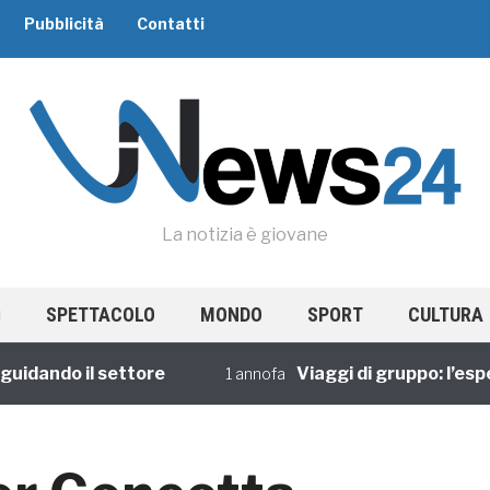
Pubblicità
Contatti
La notizia è giovane
SPETTACOLO
MONDO
SPORT
CULTURA
do il settore
Viaggi di gruppo: l’esperienz
1 annofa