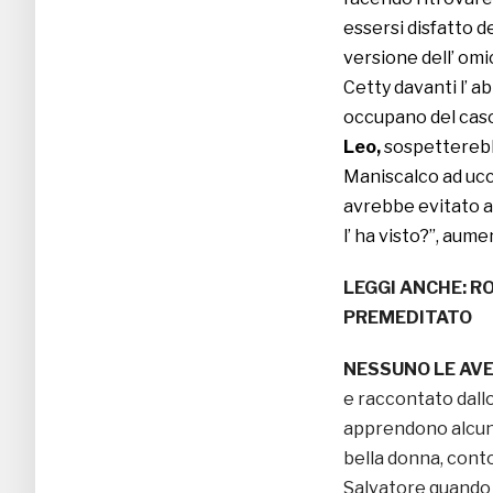
essersi disfatto d
versione dell’ omic
Cetty davanti l’ ab
occupano del cas
Leo,
sospettereb
Maniscalco ad ucc
avrebbe evitato a
l’ ha visto?”, aume
LEGGI ANCHE:
RO
PREMEDITATO
NESSUNO LE AV
e raccontato dallo
apprendono alcuni
bella donna, cont
Salvatore quando 