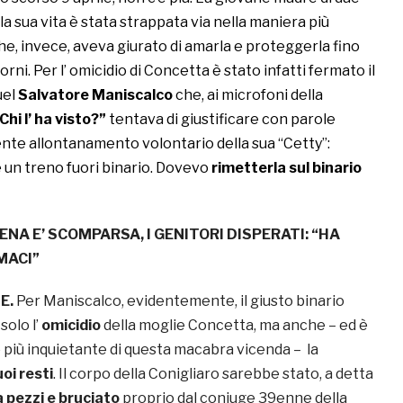
a sua vita è stata strappata via nella maniera più
he, invece, aveva giurato di amarla e proteggerla fino
giorni. Per l’ omicidio di Concetta è stato infatti fermato il
uel
Salvatore Maniscalco
che, ai microfoni della
Chi l’ ha visto?”
tentava di giustificare con parole
ente allontanamento volontario della sua “Cetty”:
un treno fuori binario. Dovevo
rimetterla sul binario
ENA E’ SCOMPARSA, I GENITORI DISPERATI: “HA
MACI”
E.
Per Maniscalco, evidentemente, il giusto binario
olo l’
omicidio
della moglie Concetta, ma anche – ed è
o più inquietante di questa macabra vicenda – la
oi resti
. Il corpo della Conigliaro sarebbe stato, a detta
a pezzi e bruciato
proprio dal coniuge 39enne della