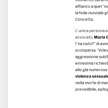
affianco a quel “m
la fede nunziale gli
Concetta.
L’ unica persona a
avvocato,
Maria 
l’ ha visto?” di a
scomparsa. “Vole
aggressione subita 
ennesima richiest
alle già numerose
violenza sessual
nella morte di m
prevedibile, epilo