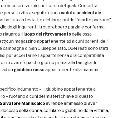
 un acceso diverbio, nel corso del quale Concetta
 perso la vita a seguito di una
caduta accidentale
e battuto la testa. Le dichiarazioni del “marito padrone”,
glio degli inquirenti, troverebbero parziale conferma
 riguarda il
luogo del ritrovamento
delle ossa
etty: un magazzino appartenente ad alcuni parenti dell’
le campagne di San Giuseppe Jato. Quei resti sono stati
isi per accertarne l’ appartenenza e la compatibilità
e ritrovare, qualche giorno prima, alla famiglia di
e ad un
giubbino rosso
appartenente alla mamma
specifico indumento – il giubbino appartenente a
o – ruotano alcuni dei misteri chiave di questo
Salvatore Maniscalco
avrebbe ammesso di aver
l decesso della donna, cellulare e giubbino della vittima,
il primo presso la stazione dei treni ed ammettendo di