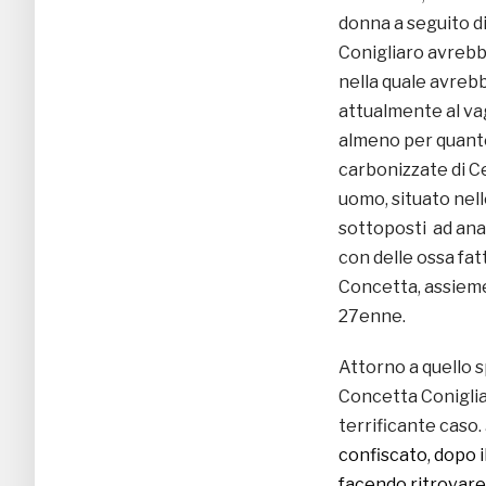
donna a seguito di
Conigliaro avrebbe
nella quale avrebb
attualmente al va
almeno per quanto
carbonizzate di C
uomo, situato nel
sottoposti ad anal
con delle ossa fatt
Concetta, assiem
27enne.
Attorno a quello 
Concetta Conigliar
terrificante caso.
confiscato, dopo i
facendo ritrovare 