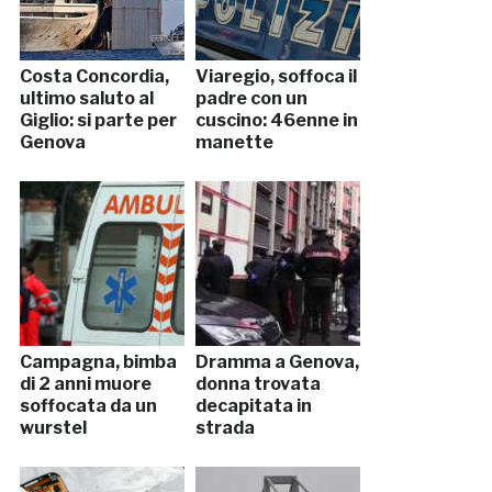
Costa Concordia,
Viaregio, soffoca il
ultimo saluto al
padre con un
Giglio: si parte per
cuscino: 46enne in
Genova
manette
Campagna, bimba
Dramma a Genova,
di 2 anni muore
donna trovata
soffocata da un
decapitata in
wurstel
strada