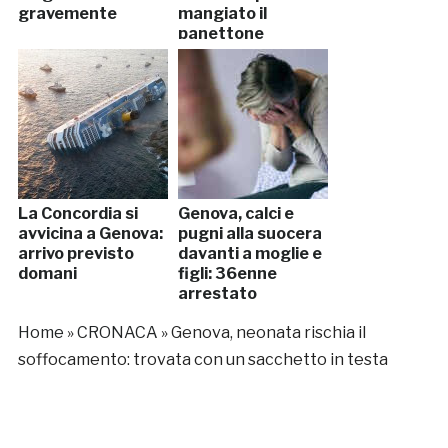
gravemente
mangiato il
panettone
La Concordia si
Genova, calci e
avvicina a Genova:
pugni alla suocera
arrivo previsto
davanti a moglie e
domani
figli: 36enne
arrestato
Home
»
CRONACA
»
Genova, neonata rischia il
soffocamento: trovata con un sacchetto in testa