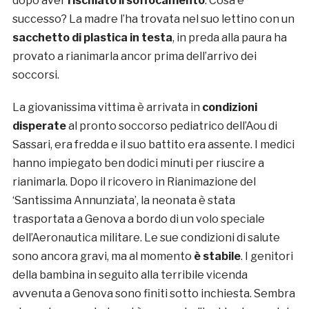
dopo aver
rischiato il soffocamento
. Cosa è
successo? La madre l’ha trovata nel suo lettino con un
sacchetto di plastica in testa
, in preda alla paura ha
provato a rianimarla ancor prima dell’arrivo dei
soccorsi.
La giovanissima vittima è arrivata in
condizioni
disperate
al pronto soccorso pediatrico dell’Aou di
Sassari, era fredda e il suo battito era assente. I medici
hanno impiegato ben dodici minuti per riuscire a
rianimarla. Dopo il ricovero in Rianimazione del
‘Santissima Annunziata’, la neonata è stata
trasportata a Genova a bordo di un volo speciale
dell’Aeronautica militare. Le sue condizioni di salute
sono ancora gravi, ma al momento
è stabile
. I genitori
della bambina in seguito alla terribile vicenda
avvenuta a Genova sono finiti sotto inchiesta. Sembra