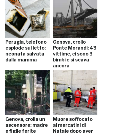
Perugia, telefono
Genova, crollo
esplode sul letto:
Ponte Morandi: 43
neonata salvata
vittime, ci sono 3
dalla mamma
bimbi e si scava
ancora
Genova, crolla un
Muore soffocato
ascensore: madre
ai mercatini di
e figlie ferite
Natale dopo aver