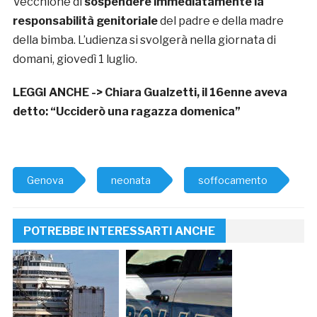
Vecchione di
sospendere immediatamente la
responsabilità genitoriale
del padre e della madre
della bimba. L’udienza si svolgerà nella giornata di
domani, giovedì 1 luglio.
LEGGI ANCHE ->
Chiara Gualzetti, il 16enne aveva
detto: “Ucciderò una ragazza domenica”
Genova
neonata
soffocamento
POTREBBE INTERESSARTI ANCHE