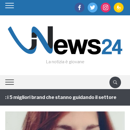
facebook
twitter
instagram
feedburn
La notizia è giovane
i 5 migliori brand che stanno guidando il settore
1 a