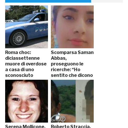
Roma choc:
Scomparsa Saman
diciassettenne
Abbas,
muore di overdose
proseguono le
a casa di uno
ricerche: “Ho
sconosciuto
sentito che dicono
uccidiamola”
Serena Mollicone,
Roberto Straccia,