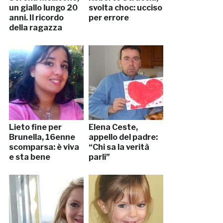
un giallo lungo 20
svolta choc: ucciso
anni. Il ricordo
per errore
della ragazza
Lieto fine per
Elena Ceste,
Brunella, 16enne
appello del padre:
scomparsa: è viva
“Chi sa la verità
e sta bene
parli”