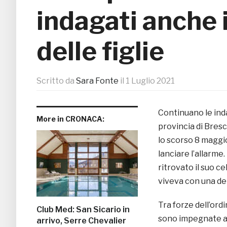
indagati anche i
delle figlie
Scritto da
Sara Fonte
il
1 Luglio 2021
Continuano le inda
More in CRONACA:
provincia di Bresc
lo scorso 8 maggio
lanciare l’allarme
ritrovato il suo ce
viveva con una dell
Tra forze dell’ord
Club Med: San Sicario in
sono impegnate a 
arrivo, Serre Chevalier