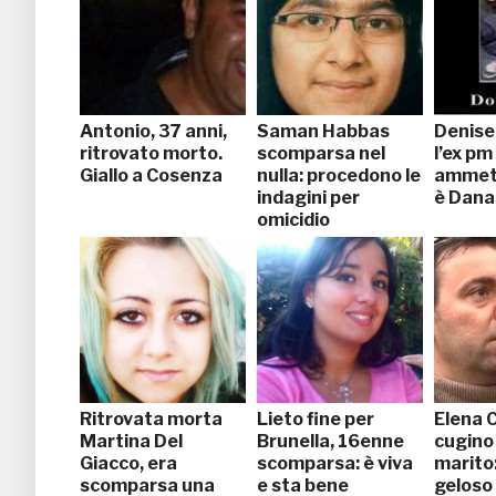
Antonio, 37 anni,
Saman Habbas
Denise
ritrovato morto.
scomparsa nel
l’ex pm
Giallo a Cosenza
nulla: procedono le
ammett
indagini per
è Dana
omicidio
Ritrovata morta
Lieto fine per
Elena C
Martina Del
Brunella, 16enne
cugino 
Giacco, era
scomparsa: è viva
marito:
scomparsa una
e sta bene
geloso