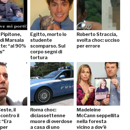
 Pipitone,
Egitto, morto lo
Roberto Straccia,
 di Marsala
studente
svolta choc: ucciso
e: “al 90%
scomparso. Sul
per errore
s”
corpo segni di
tortura
este, il
Roma choc:
Madeleine
contro il
diciassettenne
McCann seppellita
 “Era
muore di overdose
nella foresta
 per
a casa di uno
vicino a dov’è