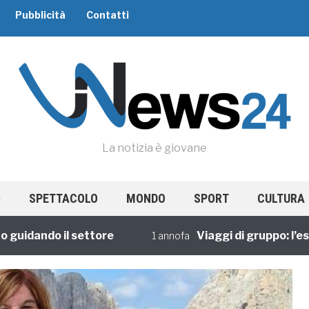
Pubblicità
Contatti
La notizia è giovane
SPETTACOLO
MONDO
SPORT
CULTURA
dando il settore
Viaggi di gruppo: l’esperi
1 annofa