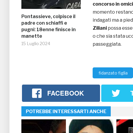
concorso in omic
momento restano t
Pontassieve, colpisce il
indagati ma a pied
padre con schiaffi e
Ziliani
possa esse
pugni: 18enne finisce in
manette
o che sia stata uc
15 Luglio 2024
passeggiata.
fidanzato figlia
FACEBOOK
POTREBBE INTERESSARTI ANCHE