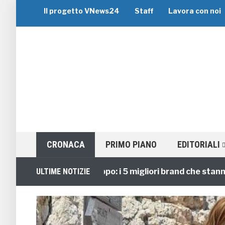
Il progetto VNews24
Staff
Lavora con noi
CRONACA
PRIMO PIANO
EDITORIALI
Viaggi di Gruppo: i 5 migliori brand che stanno gui
ULTIME NOTIZIE