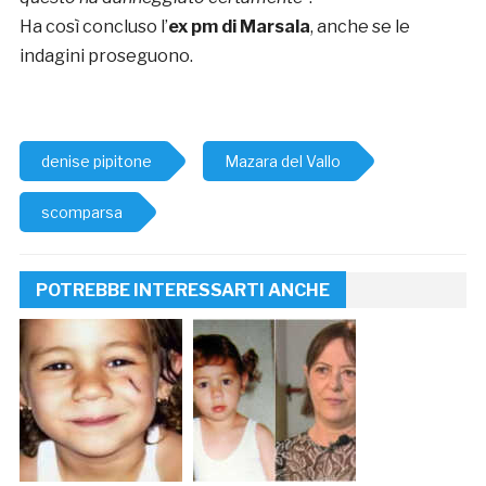
Ha così concluso l’
ex pm di Marsala
, anche se le
indagini proseguono.
denise pipitone
Mazara del Vallo
scomparsa
POTREBBE INTERESSARTI ANCHE