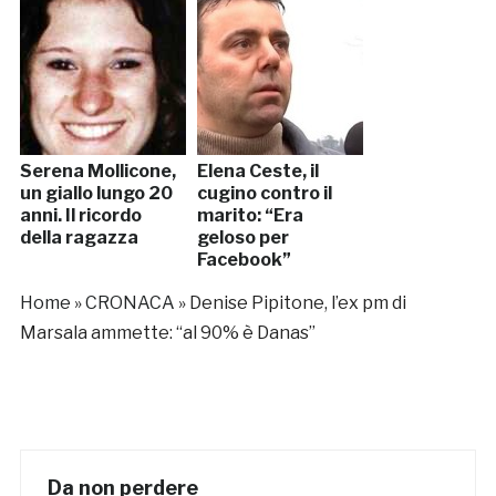
Serena Mollicone,
Elena Ceste, il
un giallo lungo 20
cugino contro il
anni. Il ricordo
marito: “Era
della ragazza
geloso per
Facebook”
Home
»
CRONACA
»
Denise Pipitone, l’ex pm di
Marsala ammette: “al 90% è Danas”
Da non perdere