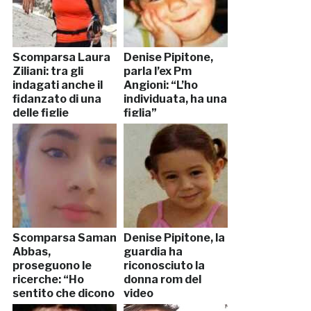
Scomparsa Laura
Denise Pipitone,
Ziliani: tra gli
parla l’ex Pm
indagati anche il
Angioni: “L’ho
fidanzato di una
individuata, ha una
delle figlie
figlia”
Scomparsa Saman
Denise Pipitone, la
Abbas,
guardia ha
proseguono le
riconosciuto la
ricerche: “Ho
donna rom del
sentito che dicono
video
uccidiamola”