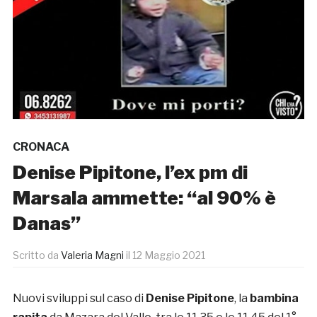
CRONACA
Denise Pipitone, l’ex pm di
Marsala ammette: “al 90% è
Danas”
Scritto da
Valeria Magni
il
12 Maggio 2021
Nuovi sviluppi sul caso di
Denise Pipitone
, la
bambina