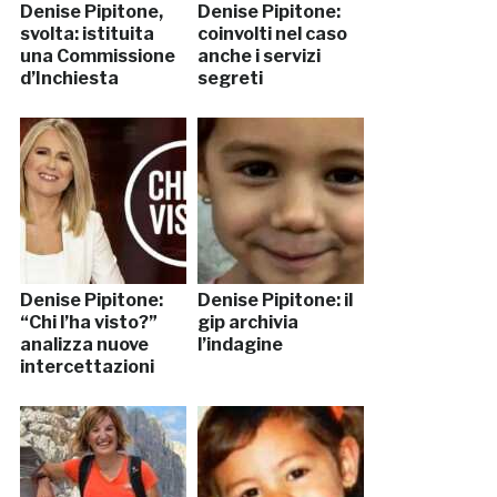
Denise Pipitone,
Denise Pipitone:
svolta: istituita
coinvolti nel caso
una Commissione
anche i servizi
d’Inchiesta
segreti
Denise Pipitone:
Denise Pipitone: il
“Chi l’ha visto?”
gip archivia
analizza nuove
l’indagine
intercettazioni