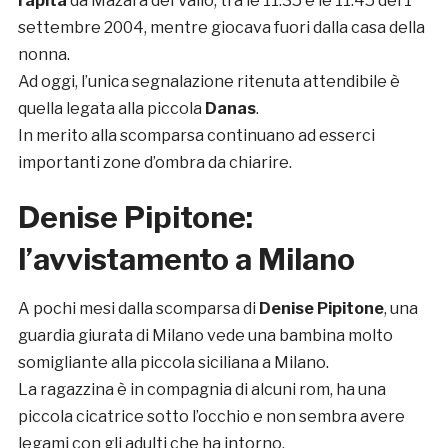
rapita
da Mazara del Vallo, tra le 11.35 e le 11.45 del 1°
settembre 2004, mentre giocava fuori dalla casa della
nonna.
Ad oggi, l’unica segnalazione ritenuta attendibile è
quella legata alla piccola
Danas
.
In merito alla scomparsa continuano ad esserci
importanti zone d’ombra da chiarire.
Denise Pipitone:
l’avvistamento a Milano
A pochi mesi dalla scomparsa di
Denise Pipitone
, una
guardia giurata di Milano vede una bambina molto
somigliante alla piccola siciliana a Milano.
La ragazzina è in compagnia di alcuni rom, ha una
piccola cicatrice sotto l’occhio e non sembra avere
legami con gli adulti che ha intorno.