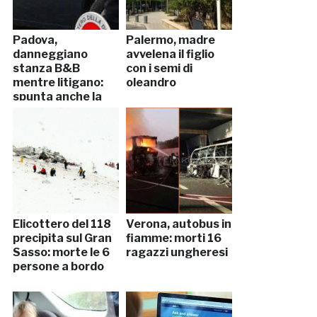
Padova,
Palermo, madre
danneggiano
avvelena il figlio
stanza B&B
con i semi di
mentre litigano:
oleandro
spunta anche la
droga
Elicottero del 118
Verona, autobus in
precipita sul Gran
fiamme: morti 16
Sasso: morte le 6
ragazzi ungheresi
persone a bordo