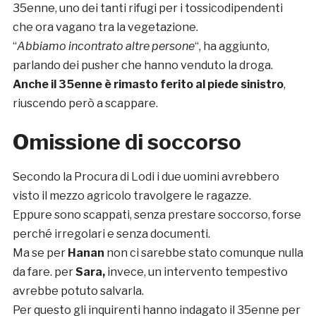
35enne, uno dei tanti rifugi per i tossicodipendenti
che ora vagano tra la vegetazione.
“
Abbiamo incontrato altre persone
“, ha aggiunto,
parlando dei pusher che hanno venduto la droga.
Anche il 35enne è rimasto ferito al piede sinistro
,
riuscendo però a scappare.
Omissione di soccorso
Secondo la Procura di Lodi i due uomini avrebbero
visto il mezzo agricolo travolgere le ragazze.
Eppure sono scappati, senza prestare soccorso, forse
perché irregolari e senza documenti.
Ma se per
Hanan
non ci sarebbe stato comunque nulla
da fare. per
Sara,
invece, un intervento tempestivo
avrebbe potuto salvarla.
Per questo gli inquirenti hanno indagato il 35enne per