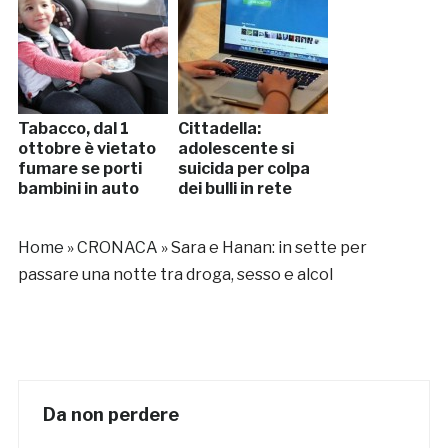
Tabacco, dal 1
Cittadella:
ottobre è vietato
adolescente si
fumare se porti
suicida per colpa
bambini in auto
dei bulli in rete
Home
»
CRONACA
»
Sara e Hanan: in sette per
passare una notte tra droga, sesso e alcol
Da non perdere