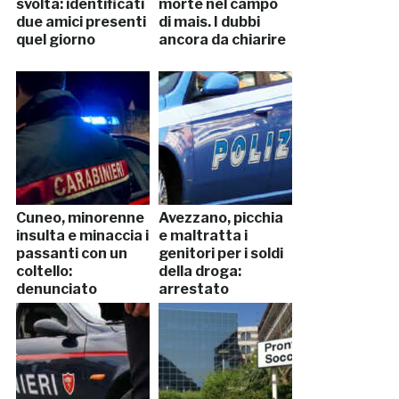
svolta: identificati
morte nel campo
due amici presenti
di mais. I dubbi
quel giorno
ancora da chiarire
Cuneo, minorenne
Avezzano, picchia
insulta e minaccia i
e maltratta i
passanti con un
genitori per i soldi
coltello:
della droga:
denunciato
arrestato